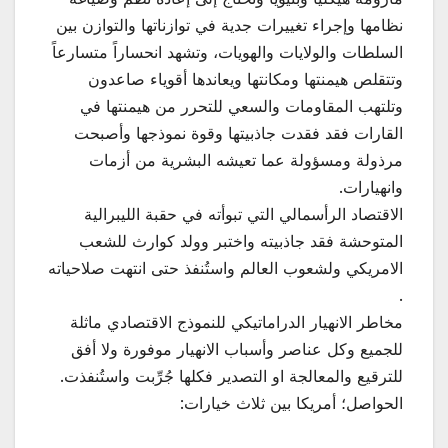
نظامها وإجراء تغييرات جدية في توازناتها والتوازن بين
السلطات والولايات والهويات، وتشهد انحساراً متسارعاً
وتتقلص هيمنتها ومكانتها ويعاندها أقوياء صاعدون
وتلتهب المقاومات والسعي للتحرر من هيمنتها في
القارات فقد فقدت جاذبيتها وقوة نموذجها وأصبحت
مرذولة ومسؤولة عما تعيشه البشرية من أزمات
وانهيارات.
الاقتصاد الرأسمالي التي تبوأته في حقبة الليبرالية
المتوحشة فقد جاذبيته واختبر وولد كوارث للشعب
الامريكي ولشعوب العالم واستُنفذ حتى انتهت صلاحياته
.
مخاطر الانهيار الدراماتيكي للنموذج الاقتصادي ماثلة
للجميع وكل عناصر وأسباب الانهيار موفورة ولا أفق
للترقيع والمعالجة او التصدير فكلها جُرِّبت واستُنفذت.
الحواصل؛ أمريكا بين ثلاث خيارات: