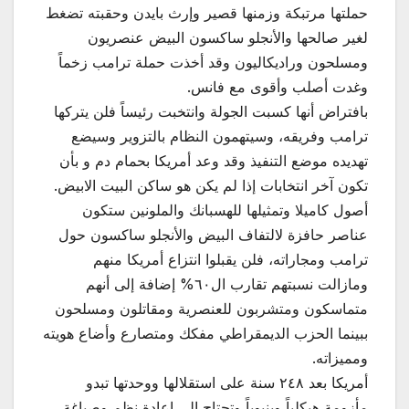
حملتها مرتبكة وزمنها قصير وإرث بايدن وحقبته تضغط
لغير صالحها والأنجلو ساكسون البيض عنصريون
ومسلحون وراديكاليون وقد أخذت حملة ترامب زخماً
وغدت أصلب وأقوى مع فانس.
بافتراض أنها كسبت الجولة وانتخبت رئيساً فلن يتركها
ترامب وفريقه، وسيتهمون النظام بالتزوير وسيضع
تهديده موضع التنفيذ وقد وعد أمريكا بحمام دم و بأن
تكون آخر انتخابات إذا لم يكن هو ساكن البيت الابيض.
أصول كاميلا وتمثيلها للهسبانك والملونين ستكون
عناصر حافزة لالتفاف البيض والأنجلو ساكسون حول
ترامب ومجاراته، فلن يقبلوا انتزاع أمريكا منهم
ومازالت نسبتهم تقارب ال٦٠% إضافة إلى أنهم
متماسكون ومتشربون للعنصرية ومقاتلون ومسلحون
ببينما الحزب الديمقراطي مفكك ومتصارع وأضاع هويته
ومميزاته.
أمريكا بعد ٢٤٨ سنة على استقلالها ووحدتها تبدو
مأزومة هيكلياً وبنيوياً وتحتاج إلى إعادة نظم وصياغة