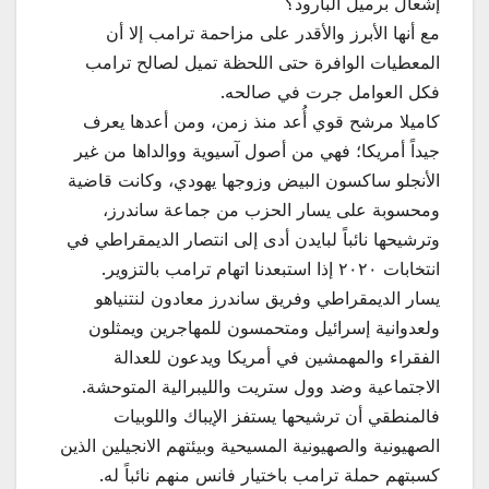
إشعال برميل البارود؟
مع أنها الأبرز والأقدر على مزاحمة ترامب إلا أن
المعطيات الوافرة حتى اللحظة تميل لصالح ترامب
فكل العوامل جرت في صالحه.
كاميلا مرشح قوي أُعد منذ زمن، ومن أعدها يعرف
جيداً أمريكا؛ فهي من أصول آسيوية ووالداها من غير
الأنجلو ساكسون البيض وزوجها يهودي، وكانت قاضية
ومحسوبة على يسار الحزب من جماعة ساندرز،
وترشيحها نائباً لبايدن أدى إلى انتصار الديمقراطي في
انتخابات ٢٠٢٠ إذا استبعدنا اتهام ترامب بالتزوير.
يسار الديمقراطي وفريق ساندرز معادون لنتنياهو
ولعدوانية إسرائيل ومتحمسون للمهاجرين ويمثلون
الفقراء والمهمشين في أمريكا ويدعون للعدالة
الاجتماعية وضد وول ستريت والليبرالية المتوحشة.
فالمنطقي أن ترشيحها يستفز الإيباك واللوبيات
الصهيونية والصهيونية المسيحية وبيئتهم الانجيلين الذين
كسبتهم حملة ترامب باختيار فانس منهم نائباً له.