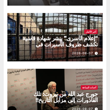
آخر الأخبار
“إعلام الأسرى” ينشر شهادة قاسية
تكشف ظروف الأسيرات في
“الدامون”
2026-08-07
أحداث الساعة
جورج عبد الله من بيروت: تلك
القاذورات إلى مزابل التاريخ!!
2026-08-07