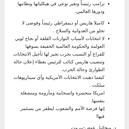
ترامب رئيساً وتغير نوعي في هيكلياتها ونظامها
ودورها العالمي.
كاميلا هاريس أو ديمقراطي رئيساً وفوضى لا
تخلو من العدوانية والسلاح .
لا انتخابات لأسباب التوازنات القلقة أو نجاح لوبي
العولمة والحكومة العالمية الخفيفة بسوقها
للفراغ أو التسبب بحرب تجيز لها تأجيل الانتخابات
وتنصيب هاريس كنائب للرئيس بغطاء إعلان حالة
الطوارئ وحالة الحرب.
كيفما ذهبت الانتخابات الأمريكية وأي سيناريوهات
سلكت .
امريكا منحسرة وانسحابية ومأزومة ومنشغلة
بنفسها.
إنها فرصة الأمم والشعوب ليظفر من يستثمر
فيها!
د. ميخائيل عوض-بيروت