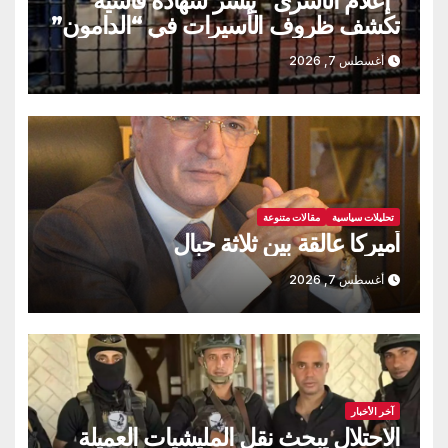
“إعلام الأسرى” ينشر شهادة قاسية
تكشف ظروف الأسيرات في “الدامون”
أغسطس 7, 2026
تحليلات سياسية
مقالات متنوعة
أميركا عالقة بين ثلاثة حبال
أغسطس 7, 2026
آخر الأخبار
الاحتلال يبحث نقل المليشيات العميلة