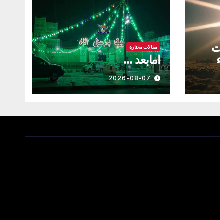
ت
مقالات مختارة
أمابعد …
حيل
2026-08-07