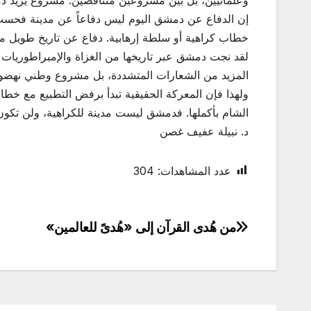
إن الدفاع عن دمشق اليوم ليس دفاعاً عن مدينة فحسب،
خطاب كراهية أو سلطة إرهابية. دفاع عن تاريخ طويل م
لقد نجت دمشق عبر تاريخها من الغزاة والإمبراطوريات وا
المزيد من الشعارات المتشددة، بل مشروع وطني نهضوي ي
ولهذا فإن المعركة الحقيقية تبدأ برفض التطبيع مع خ
الشام بأكملها. فدمشق ليست مدينة للكراهية، ولن تكون 
د. نبيلة عفيف غصن
عدد المشاهدات:
304
من هُدى القرآن إلى «هُدىً للعالمين»
تصفّح
المقالات