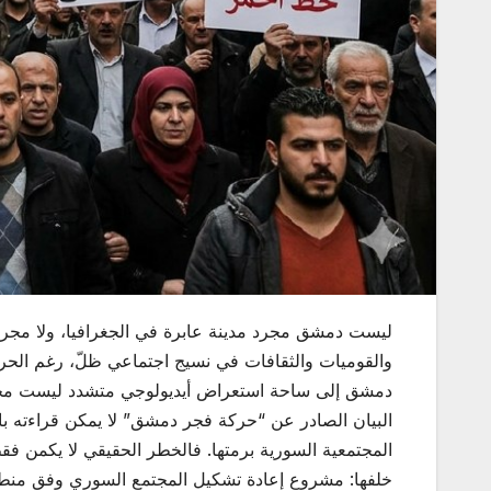
ليست دمشق مجرد مدينة عابرة في الجغرافيا، ولا مجرد
والقوميات والثقافات في نسيج اجتماعي ظلّ، رغم الحروب
دمشق إلى ساحة استعراض أيديولوجي متشدد ليست مجرد حا
البيان الصادر عن “حركة فجر دمشق” لا يمكن قراءته ب
المجتمعية السورية برمتها. فالخطر الحقيقي لا يكمن 
خلفها: مشروع إعادة تشكيل المجتمع السوري وفق منطق ال