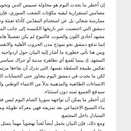
إن أخطر ما يحدث اليوم هو محاولة تسييس الدين وتحويل
مضامين استفزازية لبقية مكوّنات الشعب السوري، فإن ال
ممارسة شعائر، بل عن استخدام المقدّس كأداة تعبئة و
دمشق التي احتضنت عبر تاريخها الكنيسة إلى جانب المس
مشهد أحادي اللون والصوت. فالتنوع لم يكن تفصيلاً ها
إنما تدفع دمشق نحو نموذج مدن الحروب الأهلية والانقس
ومن هنا تأتي خطورة ما أشار إليه البيان حول ازدواجية
المشهد. إذ بينما تُقمع أي تظاهرة مدنية أو حراك سياس
تعكس طبيعة السلطة نفسها، التي تدرك أن بقاءها مرتبط ب
لكن ما يحدث في دمشق اليوم يتجاوز حتى الحسابات السلط
الانتماءات الطائفية والمذهبية بدلاً من الانتماء الوط
سيدفع الجميع ثمنه دون استثناء.
إن أخطر ما يمكن أن تواجهه سوريا الشام اليوم ليس فقط 
بناء النسيج الاجتماعي بعد تمزيقه فهي معركة طويل
المتبادل داخل المجتمع.
ومع ذلك، فإن البيان يحمل أيضاً بُعداً نهضوياً مهماً ي
وعلمانيين، بل بين مشروعين متناقضين: مشروع يريد دمش