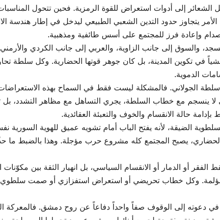
 الشعائر إلى أدوات استعراض للقوة الرمزية. فحين تتحول المناسبا
أمر يتجاوز حدود التدين الشعبي الطبيعي ليدخل في إطار هندسة الانقس
صدام وإعادة فرز للمجتمع على أسس طائفية ومذهبية.
جد، والسوق إلى جانب الزاوية، والعربي إلى جانب الكردي والأرمني 
مشياً في تكوين المدينة، بل كان جوهر قوتها الحضارية. وكل سلطة ت
امات الدموية.
 سلطة الجولاني. فالمشكلة ليست فقط في السماح بهذه الاستعراضات، ب
ي لا ينسجم مع خطاب السلطة، يجري التساهل مع مظاهر التشدد، بل توف
إدامة حالة الانقسام والخوف والتعبئة العقائدية.
وية الضيقة، لأنه يفتح الباب أمام تشويه عميق للهوية السورية نفسه
ني والحضاري، يصبح المجتمع كله مشروع حرب مؤجلة. وهذا بالضبط ما حذ
الفقر أو الدمار أو الانقسام السياسي، بل انهيار الثقة بين مكوّنات 
ة ومؤلمة. وكل خطاب تحريضي أو استعراض استفزازي أو صمت سلطوي
تمثل في دعوته إلى الوقوف صفاً واحداً دفاعاً عن روح دمشق. فالمعركة 
ق مدينة مفتوحة لجميع أبنائها، ومشروع يريد تحويلها إلى ساحة مغلق