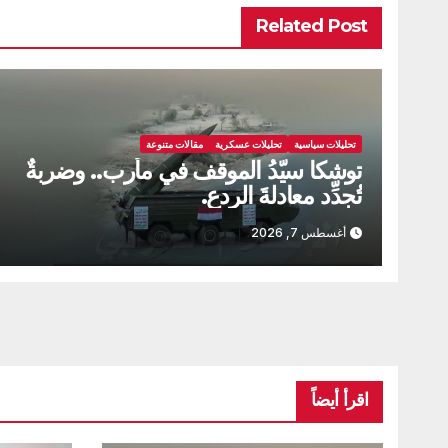
Related Post
تحليلات سياسية
تحليلات عسكرية
مقالات متنوعة
توشكا سيّدُ الموقف في مأرب.. وضربةٌ
تُجدِّد معادلةَ الردع.
أغسطس 7, 2026
اقرأ أيضاً