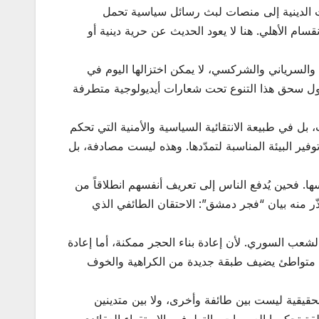
ت الدينية إلى منصات لبث رسائل سياسية تحمل
ام الأهلي. هنا لا يعود الحديث عن حرية دينية أو
والسرياني والشركسي، لا يمكن اختزالها اليوم في
حاول سحق هذا التنوع تحت شعارات أيديولوجية متطرفة
ل في طبيعة الانتقائية السياسية والأمنية التي تحكم
ير البيئة المناسبة لتمدّدها. وهذه ليست مصادفة، بل
ا. فحين يُدفع الناس إلى تعريف أنفسهم انطلاقاً من
ّر منه بيان “فجر دمشق”: الاحتقان الطائفي الذي
الشعب السوري. لأن إعادة بناء الحجر ممكنة، أما إعادة
 متواطئ يضيف طبقة جديدة من الكراهية والخوف
الحقيقية ليست بين طائفة وأخرى، ولا بين متدينين
ة تحكمها العصبيات والتطرف والاستقواء العقائدي.