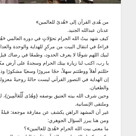
من هُدى القرآن إلى «هُدىً للعالمين»
عدنان عبدالله الجنيد.
كيف شهد بيتُ الله الحرام تحوّلاتٍ في دوره العالمي «هُ
قراءةٌ في انتقال البيت من مركزٍ للهداية والوحدة والعدالة
لبيك اللهم شوقًا لا يعرف الحدود، وطمعًا في رضاك قبل 
يا رب، اكتب لنا زيارة بيتك الحرام وسجدةً على أرض مكة ت
حللتم أهلاً ووطئتم سهلاً، حجًا مبرورًا وسعيًا مشكورًا وذن
إن الهداية في التصور القرآني ليست حالةً روحيةً معزول
والطغيان.
وحين شرف الله بيته العتيق بوصفه {وَهُدًى لِّلْعَالَمِينَ}
وملتقى الإنسانية.
غير أن المشهد الراهن يكشف عن مفارقة موجعة: قبلةٌ أُريد
ومن هنا يبرز السؤال الجوهري:
ما معنى بيت الله الحرام «هُدىً للعالمين»؟