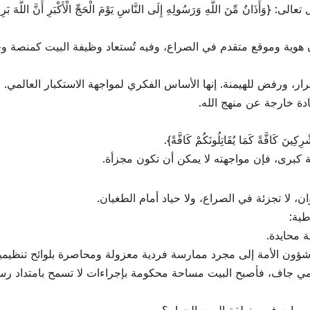
ٌ مِّنَ اللَّهِ وَرَسُولِهِ إِلَى النَّاسِ يَوْمَ الْحَجِّ الْأَكْبَرِ أَنَّ اللَّهَ ب
 هوية وموقع متقدم في الصراع، وفيه تُستعاد وظيفة البيت كمنصة و
ر، ورفض للهيمنة. إنها الأساس الفكري لمواجهة الاستكبار العالمي.
دة خارجة عن منهج الله.
افَّةً كَمَا يُقَاتِلُونَكُمْ كَافَّةً}.
ة كبرى، فإن مواجهته لا يمكن أن تكون مجزأة.
 لا تجزئة في الصراع، ولا حياد أمام الطغيان.
طية:
 محايدة.
ارة شؤون الأمة إلى مجرد ممارسة فردية معزولة ومحاصرة بلوائح تنظي
مي جاف، فأصبح البيت مساحة محكومة بإجراءات لا تسمح بامتداد رسا