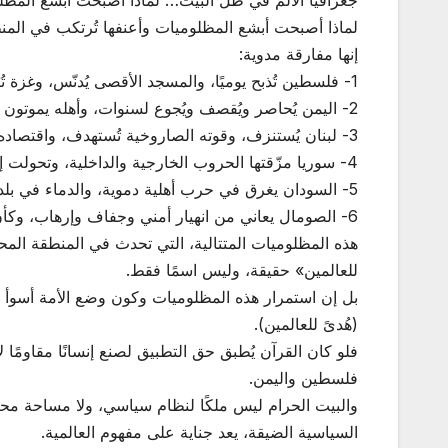
جغرافيا الألم في ظل البيت… لماذا أصبحت أبشع المظل
لماذا أصبحت أبشع المظلوميات وأعنفها تُرتكب في المنطق
إنها مفارقة مدوية:
1- فلسطين تُذبح يوميًا، والمسجد الأقصى يُدنّس، وغزة تُباد، وأهلها يتضوّرون جوعًا تحت الحصار، بينما البيت الحرام في أقصى درجات التنظيم والإدارة الباردة.
2- اليمن يُحاصر ويُقصف ويُجوع لسنوات، وأهله يموتون بين الجوع والمرض، والبيت في الجهة الأخرى من نفس البقعة المباركة.
3- لبنان يُستنزف، وقوته الصاروخية تُستهدف، واقتصاده يُدمّر.
4- سوريا مزّقتها الحروب الخارجية والداخلية، وتحولت إلى ساحة لتصفية الحسابات الدولية.
5- السودان يغرق في حرب أهلية دموية، والدماء في بلد كان يومًا سلة غذاء العالم العربي.
6- الصومال يعاني من انهيار أمني وجفاف وإرهاب، وكأن الأمة نسيت أقصى قرنها الأفريقي.
هذه المظلوميات المتتالية، التي تحدث في المنطقة المحي
للعالمين» حقيقة، وليس اسمًا فقط.
بل إن استمرار هذه المظلوميات وكون وضع الأمة أسوأ و
(هُدىً للعالمين).
فلو كان القرآن يُطبق حق التطبيق لصنع إنسانًا مقاومًا
فلسطين واليمن.
والبيت الحرام ليس ملكًا لنظام سياسي، ولا مساحة محايد
السياسية الضيقة، يعد جناية على مفهوم العالمية.