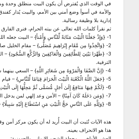
في الوقت الذي يُفترض أن يكون البيت منطلق وحدة وم
والأمة في أسوأ وضع أمني بين الأمم، والبيت يُدار كفندق
إدارية بلا وظيفة رسالية.
ثم نقرأ كلمات الله تعالى عن بيته الحرام، فنرى الفارق بي
1- {وَإِذْ جَعَلْنَا الْبَيْتَ مَثَابَةً لِّلنَّاسِ وَأَمْناً} – البيت جعله الله مرجعًا يعود إليه الناس لتجديد العهد والوعي، وملاذًا آمنًا، فكيف صار والجوار يدفع الثمن؟
2- {وَاتَّخِذُوا مِن مَّقَامِ إِبْرَاهِيمَ مُصَلًّى} – مقام الخليل صار عبادة ومنهج ارتباط، لكننا فصلنا العبادة عن مسؤولية نصرة المستضعفين.
3- {طَهِّرَا بَيْتِيَ لِلطَّائِفِينَ وَالْعَاكِفِينَ وَالرّ
الترفية.
4- {إِنَّ الصَّفَا وَالْمَرْوَةَ مِن شَعَائِرِ اللَّهِ} – السعي بينهما شعيرة، والسعي الحقيقي السعي لنصرة المستضعفين وإقامة العدل.
5- {جَعَلَ اللَّهُ الْكَعْبَةَ الْبَيْتَ الْحَرَامَ قِيَامًا لِّلنَّاسِ} – قيام الناس ومجتمعهم واستقرارهم بها، فإذا سقط الجوار، فأين القيام؟
6- {لَكُمْ فِيهَا مَنَافِعُ إِلَىٰ أَجَلٍ مُّسَمًّى ثُمَّ مَحِلُّهَا إِلَى الْبَيْتِ الْعَتِيقِ} – الهدي والأضاحي منافع مؤقتة تنتهي بانتهاء النسك، أما البيت العتيق فمنفعة الأمة فيه دائمة وباقية.
7- {وَمَن دَخَلَهُ كَانَ آمِنًا} – الأمن وعد إلهي لمن يدخل البيت، فكيف صار الجوار والقريب والبعيد من الأمة كلها في خوف وذل؟
8- {وَلِلَّهِ عَلَى النَّاسِ حَجُّ الْبَيْتِ مَنِ اسْتَطَاعَ إِلَيْهِ سَبِيلًا} – الحج فريضة، لكن الاستطاعة الحقيقية لا تكون بالمال فقط، بل بتحرر الوعي وامتلاك قرار الأمة.
هذه الآيات تُثبت أن البيت أُريد له أن يكون مركز أمن 
هذا هو الانحراف بعينه.
العشر الأواخر… محطة الشحن الإيماني والجهوزية: