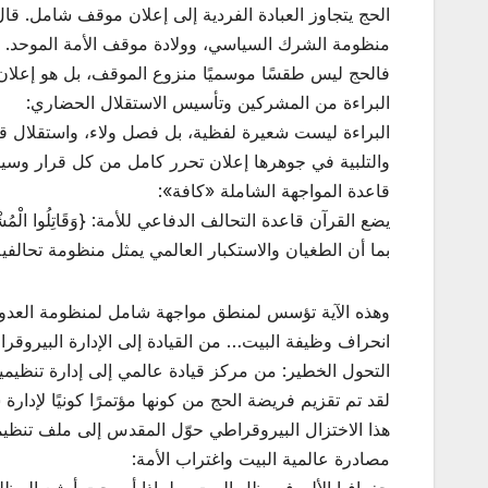
الحج يتجاوز العبادة الفردية إلى إعلان موقف شامل. قال تعالى: {وَأَذَان
منظومة الشرك السياسي، وولادة موقف الأمة الموحد.
فالحج ليس طقسًا موسميًا منزوع الموقف، بل هو إعلان
البراءة من المشركين وتأسيس الاستقلال الحضاري:
البراءة ليست شعيرة لفظية، بل فصل ولاء، واستقلال قرا
والتلبية في جوهرها إعلان تحرر كامل من كل قرار وسيا
قاعدة المواجهة الشاملة «كافة»:
يضع القرآن قاعدة التحالف الدفاعي للأمة: {وَقَاتِلُوا الْمُشْرِكِينَ كَ
بما أن الطغيان والاستكبار العالمي يمثل منظومة تحالفي
وهذه الآية تؤسس لمنطق مواجهة شامل لمنظومة العدوان،
انحراف وظيفة البيت… من القيادة إلى الإدارة البيروقرا
التحول الخطير: من مركز قيادة عالمي إلى إدارة تنظيمية
لقد تم تقزيم فريضة الحج من كونها مؤتمرًا كونيًا لإد
هذا الاختزال البيروقراطي حوّل المقدس إلى ملف تنظي
مصادرة عالمية البيت واغتراب الأمة: