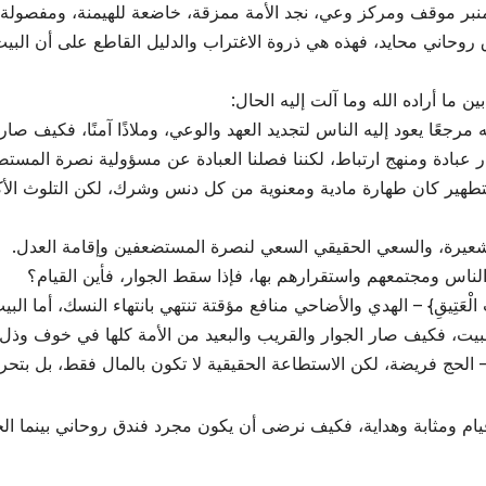
نبر موقف ومركز وعي، نجد الأمة ممزقة، خاضعة للهيمنة، ومفصولة 
 روحاني محايد، فهذه هي ذروة الاغتراب والدليل القاطع على أن البيت ل
ن ما أراده الله وما آلت إليه الحال:
ُكَّعِ السُّجُودِ} – التطهير كان طهارة مادية ومعنوية من كل دنس وشرك، لكن ال
وقيام ومثابة وهداية، فكيف نرضى أن يكون مجرد فندق روحاني بينما ال