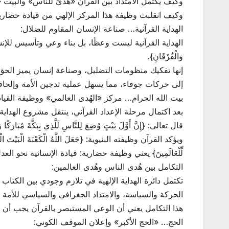
وكيف يكتمل الامتداد بين القرآن «هُدىً للناس» والبيت «
وكيف انقلبت وظيفة هذا المركز الإلهي من قيادة حضارية
الهداية القرآنية… صناعة الإنسان المقاوم للضلال:
الهداية القرآنية ليست وعظًا، بل بناء وعي وتأسيس للإنسان الصالح 
وَالْفُرْقَانِ}.
إنها تفكيك منظومات التضليل، وصناعة إنسان يميز الحق م
إلى حركات جوفاء، مما يسهل عملية تدجين الأمة وإلحاقها
بيت الله الحرام… مركز «الهُدى العالمي» ووظيفة القياد
بعد اكتمال مرحلة الإعداد القرآني، ينتقل مشروع الهداية
قال تعالى: {إِنَّ أَوَّلَ بَيْتٍ وُضِعَ لِلنَّاسِ لَلَّذِي بِبَكَّةَ مُبَارَكًا وَ
ويؤكد القرآن وظيفته البنيوية: {جَعَلَ اللَّهُ الْكَعْبَةَ الْب
لِّلْعَالَمِينَ} يعني وظيفة حضارية: قيادة الإنسانية نحو ا
التكامل بين هُدى الناس وهُدى العالمين:
تكتمل دائرة الهداية الإلهية في تلازم وجودي بين الكتاب و
الحركة والسياسة، والامتداد الجغرافي والسياسي للأمة في مو
هذا التكامل يعني أن الوعي المستبصر بالقرآن يجب أن 
الحج… «الحج الأكبر» وإعلان الموقف الكوني: