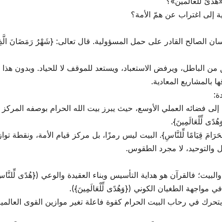
هُدىً للعالمين»؟
 إلى اغتراب عن همّ الأمة؟
القادر على حمل المسؤولية. قال تعالى: {شَهْرُ رَمَضَانَ الَّذِي أُنزِلَ فِيهِ ا
ن الباطل، ويرفض الاستعباد، ويستعد للموقف لا للحياد. وبدون هذا ال
 بالمشاريع المعادية.
ة:
 إلى فضائه العملي الأوسع، حيث يبرز بيت الله الحرام بوصفه المركز ا
هُدًى لِّلْعَالَمِينَ}.
َيْتَ الْحَرَامَ قِيَامًا لِّلنَّاسِ}. البيت ليس رمزًا، بل مركز قيام الأمة، و
لعدل والتوحيد، لا مجرد الطقوس.
البيت؛ فالقرآن هو هداية التأسيس وبناء العقيدة والوعي ({هُدًى لِّلنَّ
اجهة الطغيان الكوني ({وَهُدًى لِّلْعَالَمِينَ}).
يتحرك في رحاب البيت الحرام كقوة فاعلة تغير موازين القوى العالم