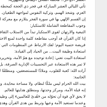
تأتي الليالي العشر المباركة في فجر ذي الحجة كمحطة زم
العزم، وشحذ الهمم، وتزكية النفوس لمواجهة الطغيان.
إن القسم الإلهي بها في سورة الفجر يتلازم مع معركة ا
وجوب المقاطعة الشاملة للاستكبار:
التبعية والارتهان لقوى الاستكبار تبدأ من الاستلاب الثقافي واللغوي، 
إذا كان القرآن قد أوجب مقاطعة كلمة واحدة لمنع الاختر
فريضة حتمية اليوم؛ لفك الارتباط عن المنظومات التي ت
استعادة وظيفة البيت… من الحياد إلى القيادة:
استعادة البيت تعني: إعادة توحيده مع همّ الأمة، وتحرير
لا تمر هذه الاستعادة عبر التحسينات الإدارية الصرفة، 
أراده الله: كعبة للقلوب، وملاذًا للمستضعفين، ومنطلقًا ل
الخاتمة:
بيت الله الحرام ليس ملكًا لنظام، ولا مساحة محايدة، 
إنه قبلة الأمة، ومركز وحدتها، ومنطلق هدايتها للعالم.
لا يحق لأي قوة أن تحوّله من «هُدىً للعالمين» إلى وظيفة
وعندما تستعيد الأمة وعيها وتربط بين هدى القرآن وهدى ا