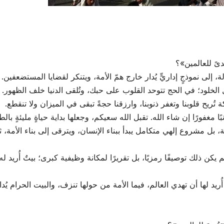
دىً للعالمين»؟
، إلى نموذجٍ إداريٍّ يُدار خارج همّ الأمة، ويتنكر لقضايا المستضعفين.
الخلود؛ في الحج تتوحد القلوب على حبك، وتُلقى الدنيا خلف الظهور.
ُريح قلوبنا وتغفر ذنوبنا، وارزقنا حجةً تبقى في الميزان ولا تنقطع.
بًا مغفورًا إن شاء الله. تقبل الله سعيكم، وجعلها بداية حياةٍ مليئةٍ با
ة، بل مشروع إلهي متكامل يبدأ ببناء الإنسان، ويترقى إلى بناء الأمة
، لم يكن ذلك توصيفًا رمزيًا، بل تقريرًا لمكانة وظيفية كبرى؛ بيتٌ أُريد
 لها أن تهدي العالم، فيما الأمة من حولها تنزف، والبيت الحرام يُدار 