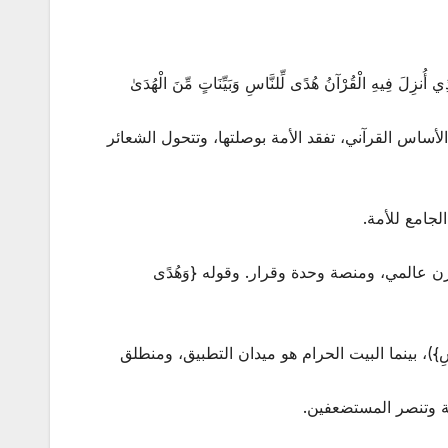
لْقُرْآنُ هُدًى لِّلنَّاسِ وَبَيِّنَاتٍ مِّنَ الْهُدَىٰ
أساس القرآني، تفقد الأمة بوصلتها، وتتحول الشعائر
لجامع للأمة.
نقطة توازن عالمي، ومنصة وحدة وقرار. وقوله {وَهُدًى
اسِ})، بينما البيت الحرام هو ميدان التطبيق، ومنطلق
ية وتنصر المستضعفين.