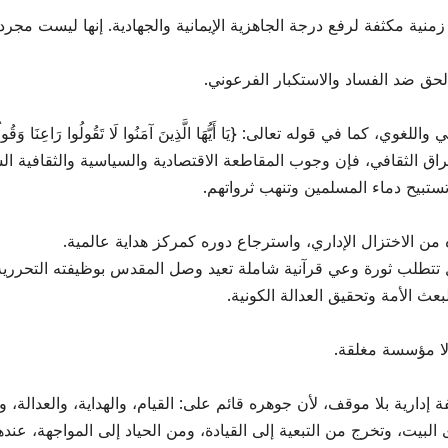
نية مكثفة لرفع درجة الجاهزية الإيمانية والجهادية. إنها ليست مجر
لحق ضد الفساد والاستكبار الفرعوني.
كما في قوله تعالى: {يَا أَيُّهَا الَّذِينَ آمَنُوا لَا تَقُولُوا رَاعِنَا وَقُولُوا
اق الثقافي، فإن وجوب المقاطعة الاقتصادية والسياسية والثقافية الش
ستبيح دماء المسلمين وتنهب ثرواتهم.
ه من الاختزال الإداري، واسترجاع دوره كمركز هداية عالمية.
بل تتطلب ثورة وعي قرآنية شاملة تعيد وصل المقدس بوظيفته التحررية،
بعث الأمة وتحقيق العدالة الكونية.
ولا مؤسسة مغلقة.
 إدارية بلا موقف، لأن جوهره قائم على: القيام، والهداية، والعدالة، وا
لبيت، وتخرج من التبعية إلى القيادة، ومن الحياد إلى المواجهة، عنده