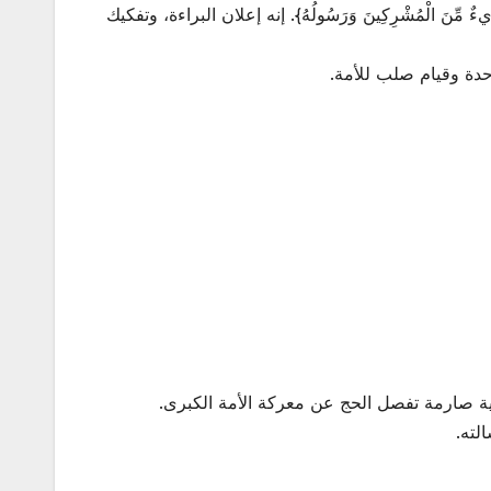
َرِيءٌ مِّنَ الْمُشْرِكِينَ وَرَسُولُهُ}. إنه إعلان البراءة، وتفكيك
حدة وقيام صلب للأمة.
مية صارمة تفصل الحج عن معركة الأمة الكبرى.
لته.