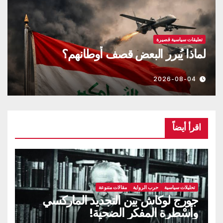
تعليقات سياسية قصيرة
لن نخرج، أنت ستخرج يا نتنياهو، نحن
أصحاب الأرض(فيديو)
2026-08-04
اقرأ أيضاً
تحليلات سياسية
حرب الرواية
مقالات متنوعة
جورج لوكاش بين التجديد الماركسي
وأسْطرة المفكر الضحية!