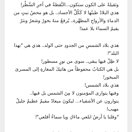
وثقيلةً على الكون ستكون…النَّقطةُ في آخرِ السَّطْر!
هذي البلادُ طينُها لا كَكُلِّ الأجساد.. بل هو محضُ نبتٍ من
الدماءِ والأرواحِ المطهَّرة.. يُرفعُ منهُ بخورٌ وشعرٌ ونثرٌ
يقيمُ السماءَ بلا عمدَ!
هذي بلاد الشمسِ من الجدودِ حتى الولد.. هذي هي “بهذا
البلد”!
لا ظِلّ فيها يبقى.. سوى من نورٍ مسطور!
بل هي الكتابُ محفوظاً من هاتيكَ المغارةِ إلى المسرىَ
المبخور!
هذي بلاد الشمس!
وفيها يتوارى المؤمنون لا مِنَ الشمس بل فيها..
يتوارون عن الأشقياء… ليكونَ ميعادٌ مقيمٌ عظيمٌ جليلٌ
مهيب!
“وقلنا يا أرضُ ابلعي ماءَكِ ويا سماءُ أقلعي”!