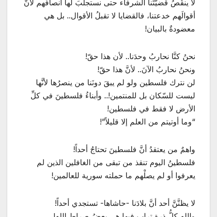
لا ينقُصُ قضيَّتَنا الشرفاء حتى نستجلبَ لها أنصافَهم لأنَّ
أقوالَهم خدعتنا، فالقضايا لا تقبلُ الأقوال.. بل هي
معضودةٌ بالبيان!
نحنُ كنَّا نحاربُ وحدَنا.. لأن هذا حقّ!
ونحنُ نحاربُ الآنَ.. لأنَّ هذا حقّ!
لن نترك فلسطين ولو لم يبقَ دونَنا من ينصرُها لأنَّها
ليست للسّكان بل للمنتمين!.. وأبناءُ فلسطينَ في كلِّ
الأرض لا فقط في فلسطين!
“وما أوتيتم من العلم إلا قليلاً”!
واهمٌ من يعتقدُ أنَّ فلسطينَ تحتاجُ أحداً!
فلسطينُ اليوم تنقذ من تبقى من الغافلين الذين لم
يعرفوا أو لم يصلْهم ما حملته سورية للعالمين!
لا يظنَّنَّ أحد أنَّ بلادَنا -حاشاها- تستجدي أحداً!
والله كلُّ ذرةِ ترابٍ فيها هي بعضُ صراطِ الله!