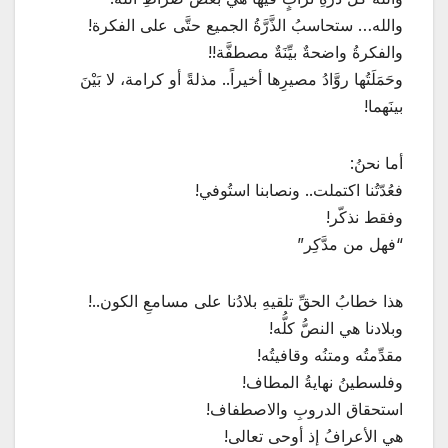
والله… ستحاسبُ الذَّرَّةُ الجميع حتَّى على الفكرة!
والفكرةُ واضحةٌ بيِّنَةٌ مصطفَّة!!
وحَمَلَتُها روَّادُ مصيرِها أخيراً.. مذلةً أو كرامة، لا بَيْنَ
بينَهما!
أما نحنُ:
فعُدّتُنا اكتملت.. ونصابنا استُوفي!
وفقط نذكّر!
“فهل من مدَّكِر”
هذا خطابُ الحقِّ تلقيهِ بلادُنا على مسامعِ الكون..!
وبلادنا هي النصُّ كلُّه!
مقدِّمتُه ومتنُه وقافيتُه!
وفلسطينُ نهايةُ المطاف!
استحقاق الدروبِ والاصطفاف!
هي الأعرافُ إذ أوحى تعالى!