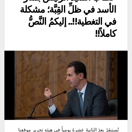
الأسد في ظلِّ القِبَّة؛ مشكلة
في التغطية!!.. إليكمُ النَّصُّ
كاملاً!!
نُستنفَرُ بعدَ الثانيةَ عشرةَ يومياً في هيئةِ تحريرِ موقعِنا