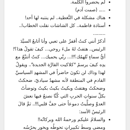
لم يحضروا الكلمة.
….. (صمت آدم)
هناك مشكلة في التَّغطية.. لم ينتبه لها أحد!
أستاذة فاطمة.. كل الشاشات نقلت الخطاب!..
………
أذكرُ أنني كنتُ أقفزُ على تعبي وأنا أتابعُ السيَّدَ
الرئيس.. هتفتُ لهُ ملءَ روحي… كيفَ تقولُ هذا؟!
أيُّ سماءٍ تُلهمُك؟!!… ربَّي يحميك… كنتُ أتتبَّعُ مع
يدِه كيفَ يرسمُ “كلاكيت القارَّة الجديدة”.. ويقولُ
لهذا وذاك لن تكونَ حاضراً في المشهدِ السياسيِّ
القادمِ في المنطقة لأنه مشهدٌ سياديّ، ضحكتُ
وضحكتُ وهتفتُ وبكيتُ بكيتُ بكيتُ وتوضأتُ
بكلِّ سنواتِ الحربِ التي كُنَّا نصنعُ فيها نعشَ
العدوِّ وصلَّيتُ دموعاً حتى جفَّ قلبي!!!.. ثمَّ قالَ
الرئيسُ الأسد:
والسلامُ عليكم ورحمةُ الله وبركاتُه!!
ومضى وسطَ تكبيراتٍ تحوطُه وبخورٍ يحرُسُه