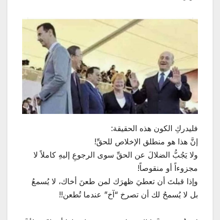
فليدركِ الكون هذه الحقيقة:
إنَّ هذا هو منطلق الإخلاص للحقِّ!
ولا يَجُبُّ الضلالَ عن الحقِّ سوى الرجوعِ إليهِ كاملاً لا
مجزوءاً أو منقوصاً!
وإذا قبلتَ أن تعطيَ ظهرَك لمن طعنَ أخاك، لا يُسمعُ
بل لا يُسمحُ لك أن تصرخ “آخ” عندما تُطعن!!