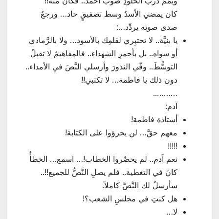
ويمَّمَ دربَ الخلودِ صوبَ أحمد.. فكانَ منه!!
كان يمضي الأسدُ وسط تصفيقٍ حاد… ورجعُ
صدى صوتِه يردِّد…:
يا بنيَّة.. لا تحتبِري لقلمِك بالأسود… ولا بالرَّمادي
أو سواه.. بل بأحمرِ الشهداء.. فالمفاهيمُ لا تقبلُ
التوسُّطَ.. وفّي النذورَ وأرسلي النَّصَ في الأمداء..
دون ذلك يا فاطمة… لا تكتبي!!
………..
آدم:
أستاذة فاطمة!
معهم حقَّ… لن يجرؤوا على الكتابة!
!!!!!
نعم آدم.. لم يحضُروا الخطاب!… اسمع… الخطأُ
كانَ في التغطية.. فلم يصلِ النَّصُّ للجميع!!..
سأرسلُ لك النَّصَّ كاملاً.
هل كنتِ في مجلسِ الشعب؟!
لا…