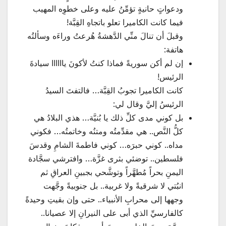
ودعواتٍ حانيةٍ تؤمِّنُ عليه وعلى خطوِه المهيب
فيما كانت الكاميرا تعلو باتجاهِ القِبَّة!
وقبلَ أن تنالَ منِّي الدَّهشةُ هُرعتُ وراءَه وسألتُه
هاتفة:
إن لم أكن سوريةً فماذا كنتُ لأكونَ ياااااا سيادةَ
الرئيس!
كانت الكاميرا تجوبُ القِبَّة… فالتفتَ السيدُ
الرئيسُ إليَّ وقال لي:
بل كوني مدى كلِّ ذلك يا بُنيَّة… هذي البلادُ هي
كلُّ النَّص.. هي مقدِّمتُه ومتنُه وخاتمتُه… فكوني
مداه.. كوني حبرَه… كوني فاطمةَ الشامِ وقدسَ
فلسطين.. توضئي بثرى غزَّة… وافترشي سجَّادة
اليمنِ بحراً مُطهَّراً وتوشَّحي بجبينِ العراقِ ثم
انبُتي لا شرقيةً ولا غربية.. بل جنوبيةً وجَّهت
وجهها إلى محرابِ الأنبياء.. حتى وإن بقيتِ وحيدةً
كالفارسيِّ الذي أبى على النيرانِ إلا عصيانا..