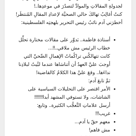
لجدولةِ المقالاتِ والموادِّ لتصدُرَ في موعدِها..!
كنتُ أغالِبُ تهالكَ حالي الصحيَّة لإعدادِ المقالِ المُنتظَر!
أخطرَني آدم نائبُ رئيس التحرير بلهجتِه الفلسطينية:
أستاذة فاطمة.. بَدوِّر على مقالات مختارة تحلِّل
خطاب الرئيس مش ملاقي..!!…
كانت تتهالكُني تراكُماتُ الإهمالِ الصِّحيِّ التي
أوجبَ عليَّ العهدُ أن أتناسَاها عندما لبَّيتُ لبلادِنا
نداءَها.. وقعَ عليَّ هذا الكلامُ كالقاضية!
ثمَّ تابعَ آدم:
الأمر اقتصر على التحليلات السياسية على
الشاشات، ولا تستوفي المشهد أبدا!!!!!!!
أرسل علاماتِ التَّعجُّب الكثيرة.. وتابع:
غريب!!!
معهم حقّ يا آدم…
مش فاهم!