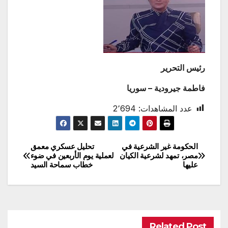
رئيس التحرير
فاطمة جيرودية – سوريا
عدد المشاهدات:
2٬694
الحكومة غير الشرعية في
تحليل عسكري معمق
تصفّح
مصر، تمهد لشرعية الكيان
لعملية يوم الأربعين في ضوء
عليها
خطاب سماحة السيد
المقالات
Related Post