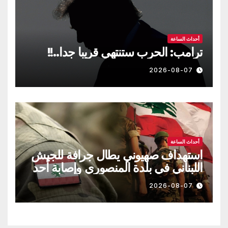
أحداث الساعة
ترامب: الحرب ستنتهي قريبا جدا..!!
2026-08-07
أحداث الساعة
استهداف صهيوني يطال جرافة للجيش
اللبناني في بلدة المنصوري وإصابة أحد
العسكريين
2026-08-07