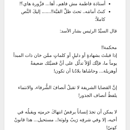
أستاذة فاطمة مش فاهم.. أها… فزَّورة هاي؟!
كنتُ أمامَه.. تحتَ ظلِّ القبَّة!!……. إليكَ النَّص
كاملاً:
قال السيَّدُ الرئيس بشار الأسد:
محكمة!!
إذا قبلتَ بشهادةٍ أو دليلٍ أو كلماتٍ ممَّن خان ذات المبدأ
يوماً ما، فإنَّك أوَّلاً تدلّل على أنَّ قضيَّتَك ضعيفةٌ
أوهزيلة… وحاشَاها بلادُنا أن تكون!
إنَّ القضايا الشريفة لا تقبلُ أنصافَ الشُّرفاء، والانتماء
يلفظُ أنصاف الجذور!
لا يمكن أن تجدَ إنساناً يرفضُ انتهاكَ حرمتِه ويقبلُه في
أخيه، إلا وفي شرفِه رَيبٌ ولوثة!.. مستحيل… هذا قانونٌ
كونيّ!