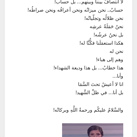
لا انتصافَ بيننا وبينهم… بل حساب!
حسابٌ.. نحن ميزانُه ونحن أعرافُه ونحن صراطُه!
نحن ظلالُه وتجلّياتُه!
نحنُ حَمَلَةُ عرشِه
بل نحنُ عرشُه!
هكذا استعمَلَنا فكُّنَّا له!
نحن له
وهم إلى هباء!
هذا خطابُ… بل هذا وديعة الشهداء!
وأنا…
انا لا أعيشُ تحتَ السَّمَا
بل أنا… في ظلِّ الشَّهيد!
والسَّلامُ عليكُم ورحمةُ اللَّهِ وبركاتُه!