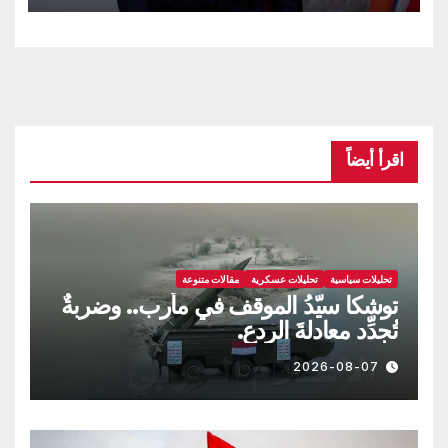
اقرأ أيضاً
تحليلات سياسية
تحليلات عسكرية
مقالات متنوعة
توشكا سيّدُ الموقف في مأرب.. وضربةٌ
تُجدِّد معادلةَ الردع.
2026-08-07