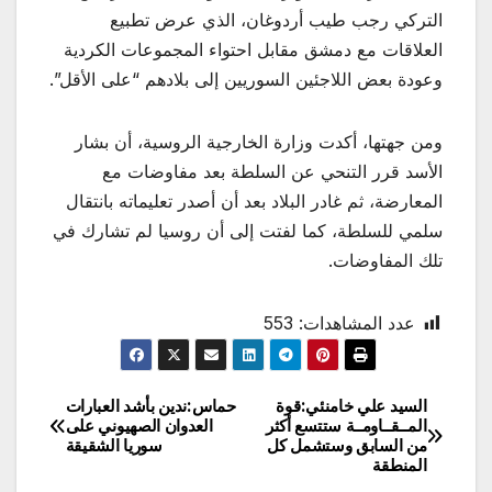
التركي رجب طيب أردوغان، الذي عرض تطبيع
العلاقات مع دمشق مقابل احتواء المجموعات الكردية
وعودة بعض اللاجئين السوريين إلى بلادهم “على الأقل”.
ومن جهتها، أكدت وزارة الخارجية الروسية، أن بشار
الأسد قرر التنحي عن السلطة بعد مفاوضات مع
المعارضة، ثم غادر البلاد بعد أن أصدر تعليماته بانتقال
سلمي للسلطة، كما لفتت إلى أن روسيا لم تشارك في
تلك المفاوضات.
عدد المشاهدات:
553
السيد علي خامنئي:قوة
حماس:ندين بأشد العبارات
تصفّح
المــقــاومــة ستتسع أكثر
العدوان الصهيوني على
من السابق وستشمل كل
سوريا الشقيقة
المقالات
المنطقة