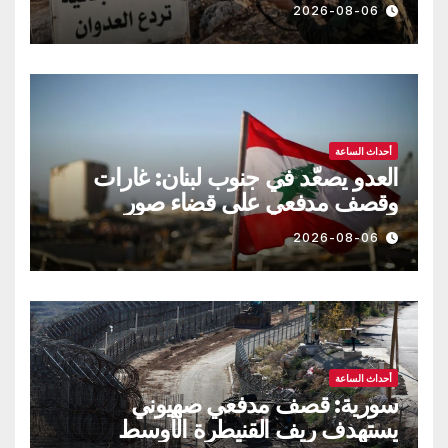
2026-08-06
أحداث الساعة
العدو يصعّد في جنوب لبنان: غارات
وقصف مدفعي على قضاء صور
2026-08-06
أحداث الساعة
سورية: قصف مدفعي صهيوني
يستهدف ريف القنيطرة الأوسط