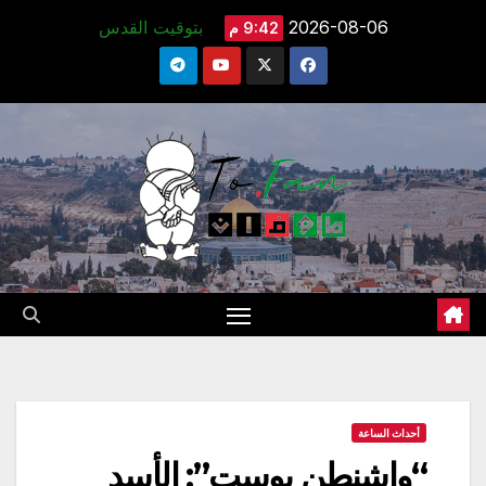
Ski
2026-08-06
بتوقيت القدس
9:42 م
t
conten
أحداث الساعة
“واشنطن بوست”: الأسد