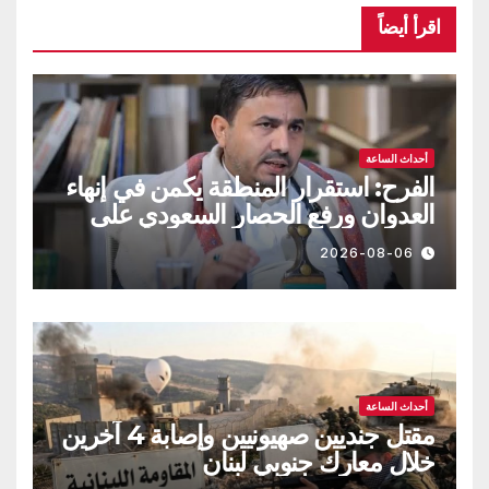
اقرأ أيضاً
أحداث الساعة
الفرح: استقرار المنطقة يكمن في إنهاء
العدوان ورفع الحصار السعودي على
اليمن
2026-08-06
أحداث الساعة
مقتل جنديين صهيونيين وإصابة 4 آخرين
خلال معارك جنوبي لبنان