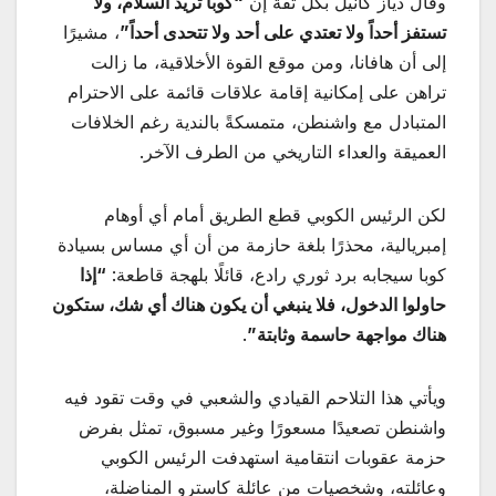
وقال دياز كانيل بكل ثقة إن
“كوبا تريد السلام، ولا
تستفز أحداً ولا تعتدي على أحد ولا تتحدى أحداً”
، مشيرًا
إلى أن هافانا، ومن موقع القوة الأخلاقية، ما زالت
تراهن على إمكانية إقامة علاقات قائمة على الاحترام
المتبادل مع واشنطن، متمسكةً بالندية رغم الخلافات
العميقة والعداء التاريخي من الطرف الآخر.
لكن الرئيس الكوبي قطع الطريق أمام أي أوهام
إمبريالية، محذرًا بلغة حازمة من أن أي مساس بسيادة
كوبا سيجابه برد ثوري رادع، قائلًا بلهجة قاطعة:
“إذا
حاولوا الدخول، فلا ينبغي أن يكون هناك أي شك، ستكون
هناك مواجهة حاسمة وثابتة”
.
ويأتي هذا التلاحم القيادي والشعبي في وقت تقود فيه
واشنطن تصعيدًا مسعورًا وغير مسبوق، تمثل بفرض
حزمة عقوبات انتقامية استهدفت الرئيس الكوبي
وعائلته، وشخصيات من عائلة كاسترو المناضلة،