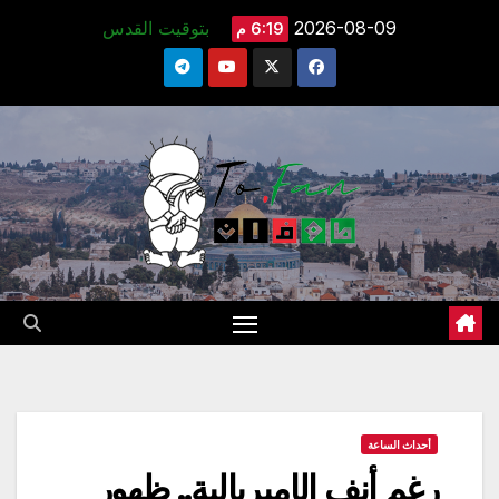
Ski
2026-08-09
بتوقيت القدس
6:19 م
t
conten
أحداث الساعة
رغم أنف الإمبريالية.. ظهور