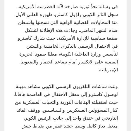
في رسالة تحدٍّ ثورية صارخة لآلة الغطرسة الأمريكية،
سجل الثائر الكوبي راؤول كاسترو ظهوره العلني الأول
منذ المحاولات القضائية الواهية التي نسجتها واشنطن
ضده الشهر الماضي. وجاءت هذه الإطلالة لتشكل
صفعة سياسية للإدارة الأمريكية، حيث شارك كاسترو
في الاحتفال الرسمي بالذكرى الخامسة والستين
لتأسيس وزارة الداخلية الكوبية، معلنًا صمود الجزيرة
العصية على الانكسار أمام تصاعد الحصار والضغوط
الإمبريالية.
وبثت شاشات التلفزيون الرسمي الكوبي مشاهد مهيبة
لوصول كاسترو إلى معقل الاحتفال في العاصمة هافانا،
حيث استقبلته الهتافات الثورية والتحيات العسكرية من
كبار المسؤولين العسكريين والسياسيين. ووقف القائد
التاريخي في خندق واحد إلى جانب الرئيس الكوبي
ميغيل دياز كانيل وسط حشد غفير من ضباط جيش