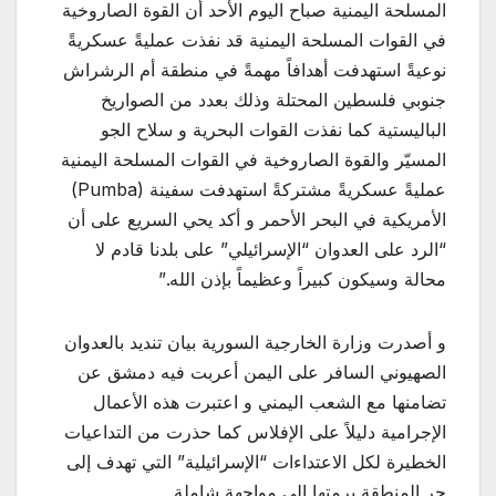
المسلحة اليمنية صباح اليوم الأحد أن القوة الصاروخية
في القوات المسلحة اليمنية قد نفذت عمليةً عسكريةً
نوعيةً استهدفت أهدافاً مهمةً في منطقة أم الرشراش
جنوبي فلسطين المحتلة وذلك بعدد من الصواريخ
الباليستية كما نفذت القوات البحرية و سلاح الجو
المسيّر والقوة الصاروخية في القوات المسلحة اليمنية
عمليةً عسكريةً مشتركةً استهدفت سفينة (Pumba)
الأمريكية في البحر الأحمر و أكد يحي السريع على أن
“الرد على العدوان “الإسرائيلي” على بلدنا قادم لا
محالة وسيكون كبيراً وعظيماً بإذن الله.”
و أصدرت وزارة الخارجية السورية بيان تنديد بالعدوان
الصهيوني السافر على اليمن أعربت فيه دمشق عن
تضامنها مع الشعب اليمني و اعتبرت هذه الأعمال
الإجرامية دليلاً على الإفلاس كما حذرت من التداعيات
الخطيرة لكل الاعتداءات “الإسرائيلية” التي تهدف إلى
جر المنطقة برمتها إلى مواجهة شاملة.