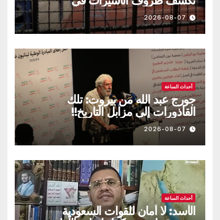
تكشف ظروف الأسيرات في
“الدامون”
2026-08-07
أحداث الساعة
جورج عبد الله من بيروت: تلك
القاذورات إلى مزابل التاريخ!!
2026-08-07
أحداث الساعة
الأسد: لا أمان للقوات السعودية