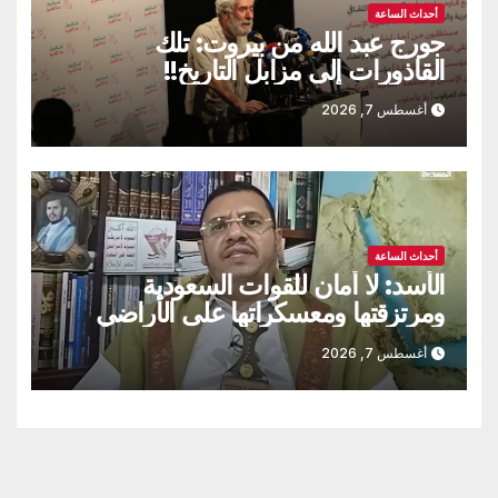
أحداث الساعة
جورج عبد الله من بيروت: تلك
القاذورات إلى مزابل التاريخ!!
أغسطس 7, 2026
أحداث الساعة
الأسد: لا أمان للقوات السعودية
ومرتزقتها ومعسكراتها على الأراضي
اليمنية
أغسطس 7, 2026