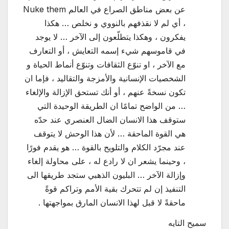
عن بعض مناطق الصراع في العالم Nuke them
، أي لم لا نقذفهم بالنووي و نخلص … هكذا
يفكرون ، وهكذا يتطلّعون إلى الآخر … لا يوجد
في قاموسهم شيء إسمه التعايش ، أو التعارف
مع الآخر ، او تنوّع الثقافات وتنوّع أنماط الحياة و
الشخصيات الإنسانية والأمزجة والتقاليد ، فإما ان
تكون نسخةً عنهم ، أو أنك تستحق الإزالة والإلغاء
… من الواضح تمامًا ان الطريقة الوحيدة التي
ستوقف هذا الانسان الضال العنصري عند حدّه
هي القوة الماحقة … لأن هذا الوحش لا يتوقف
عند مجرّد الكلام والتلويح بالقوة … هو يقدم فورًا
، وحينما يشعر ان لا رادع له ، على محاولة إلغاء
وإزالة الآخر … البليون الذهبي ستجد طريقها الى
التنفيذ إن لم تتحرك بقية الأمم وتراكم قوةً
ماحقةً لا قبل لهذا الانسان المارق بمواجهتها .
سميح التايه