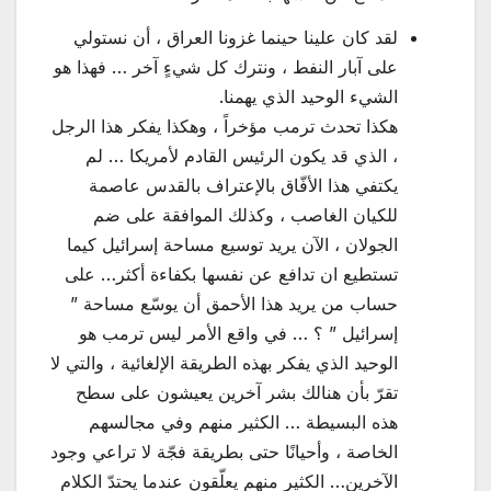
لقد كان علينا حينما غزونا العراق ، أن نستولي
على آبار النفط ، ونترك كل شيءٍ آخر … فهذا هو
الشيء الوحيد الذي يهمنا.
هكذا تحدث ترمب مؤخراً ، وهكذا يفكر هذا الرجل
، الذي قد يكون الرئيس القادم لأمريكا … لم
يكتفي هذا الأفّاق بالإعتراف بالقدس عاصمة
للكيان الغاصب ، وكذلك الموافقة على ضم
الجولان ، الآن يريد توسيع مساحة إسرائيل كيما
تستطيع ان تدافع عن نفسها بكفاءة أكثر… على
حساب من يريد هذا الأحمق أن يوسّع مساحة ”
إسرائيل ” ؟ … في واقع الأمر ليس ترمب هو
الوحيد الذي يفكر بهذه الطريقة الإلغائية ، والتي لا
تقرّ بأن هنالك بشر آخرين يعيشون على سطح
هذه البسيطة … الكثير منهم وفي مجالسهم
الخاصة ، وأحيانًا حتى بطريقة فجّة لا تراعي وجود
الآخرين… الكثير منهم يعلّقون عندما يحتدّ الكلام