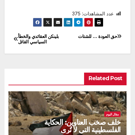
عدد المشاهدات:
375
حق العودة … للشتات
بلينكن العقائدي والخطأ
تصفّح
السياسي القاتل
المقالات
Related Post
مقال اليوم
خلف صخب العناوين: الحكاية
الفلسطينية التي لا تُرى