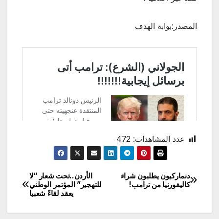
المصدر:بوابة الهدف
عدد المشاهدات:
472
دنماركيون يطلبون شراء
الأردن..تحت شعار “لا
تصفّح
كاليفورنيا من ترامب!
للتهجير” المؤتمر الوطني
يعقد لقاءً شعبيا
المقالات