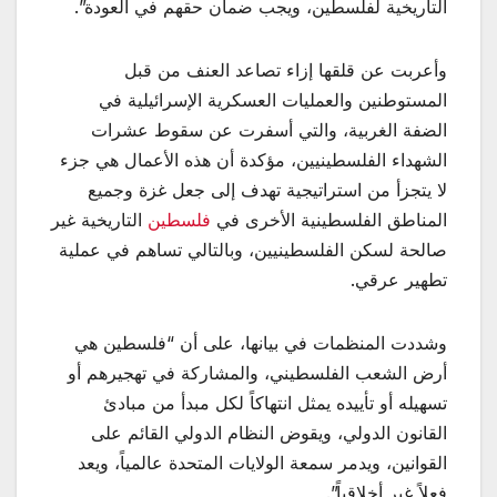
التاريخية لفلسطين، ويجب ضمان حقهم في العودة”.
وأعربت عن قلقها إزاء تصاعد العنف من قبل
المستوطنين والعمليات العسكرية الإسرائيلية في
الضفة الغربية، والتي أسفرت عن سقوط عشرات
الشهداء الفلسطينيين، مؤكدة أن هذه الأعمال هي جزء
لا يتجزأ من استراتيجية تهدف إلى جعل غزة وجميع
المناطق الفلسطينية الأخرى في
فلسطين
التاريخية غير
صالحة لسكن الفلسطينيين، وبالتالي تساهم في عملية
تطهير عرقي.
وشددت المنظمات في بيانها، على أن “فلسطين هي
أرض الشعب الفلسطيني، والمشاركة في تهجيرهم أو
تسهيله أو تأييده يمثل انتهاكاً لكل مبدأ من مبادئ
القانون الدولي، ويقوض النظام الدولي القائم على
القوانين، ويدمر سمعة الولايات المتحدة عالمياً، ويعد
فعلاً غير أخلاقياً”.