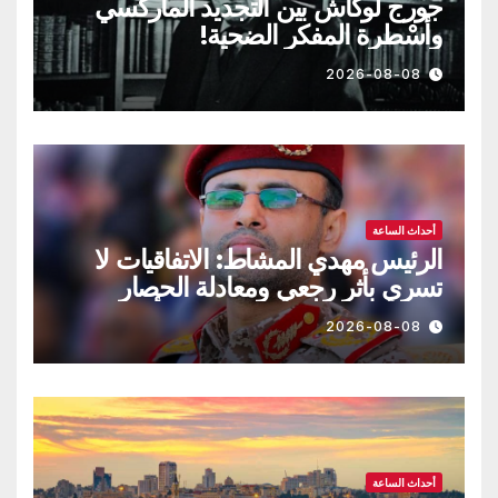
جورج لوكاش بين التجديد الماركسي
وأسْطرة المفكر الضحية!
2026-08-08
أحداث الساعة
الرئيس مهدي المشاط: الاتفاقيات لا
تسري بأثر رجعي ومعادلة الحصار
بالحصار مستمرة حتى تحقق أهدافها
2026-08-08
أحداث الساعة