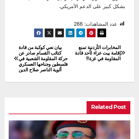
بشكل كبير على الدعم الأمريكي.
عدد المشاهدات:
288
المخابرات الأردنية تمنع
بيان نعي كوكبة من قادة
تصفّح
إقامة بيت عزاء لأحد قادة
كتائب القسام صادر عن
المقاومة في غزة!!
حركة المقاومة الشعبية في
المقالات
فلسطين وجناحها العسكري
ألوية الناصر صلاح الدين
Related Post