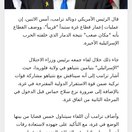
قال الرئيس الأمريكي دونالد ترامب، أمس الاثنين، إن
عمليات إعمار قطاع غزة ستبدأ “قريباً”، ووصف القطاع
بأنه “مكان صعب” نتيجة الدمار الذي خلفته الحرب
الإسرائيلية الأخيرة.
جاء ذلك خلال لقاء جمعه برئيس وزراء الاحتلال
“الإسرائيلي” بنيامين نتنياهو في ولاية فلوريدا، حيث
أشار ترامب إلى أنه سيناقش مع نتنياهو مشاركة قوات
تركية ضمن قوة الاستقرار الدولية المقترحة في غزة،
بالإضافة إلى ضرورة نزع سلاح حماس قبل الدخول في
المرحلة الثانية من اتفاق غزة.
وأضاف ترامب أن اللقاء سيتناول خمس قضايا من بينها
الوضع في غزة، مع التأكيد على جهوده لاستعادة رفات
آخر أسير إسرائيلي في القطاع، الجندي ران غويلي.