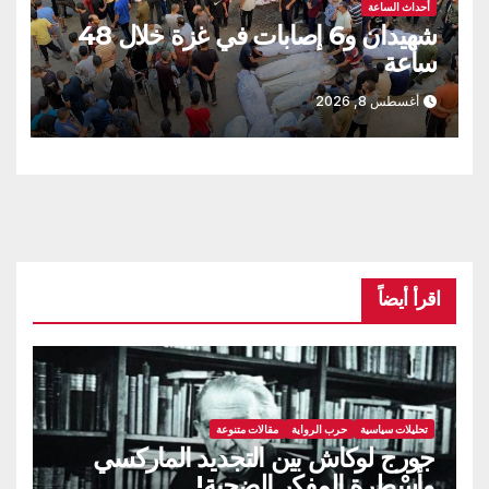
أحداث الساعة
شهيدان و6 إصابات في غزة خلال 48
ساعة
أغسطس 8, 2026
اقرأ أيضاً
تحليلات سياسية
حرب الرواية
مقالات متنوعة
جورج لوكاش بين التجديد الماركسي
وأسْطرة المفكر الضحية!