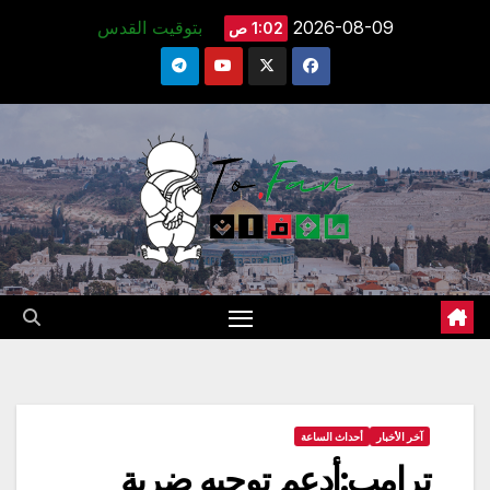
Ski
2026-08-09
بتوقيت القدس
1:02 ص
t
conten
آخر الأخبار
أحداث الساعة
ترامب:أدعم توجيه ضربة