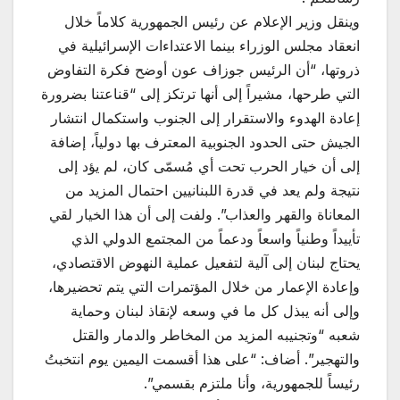
وينقل وزير الإعلام عن رئيس الجمهورية كلاماً خلال
انعقاد مجلس الوزراء بينما الاعتداءات الإسرائيلية في
ذروتها، “أن الرئيس جوزاف عون أوضح فكرة التفاوض
التي طرحها، مشيراً إلى أنها ترتكز إلى “قناعتنا بضرورة
إعادة الهدوء والاستقرار إلى الجنوب واستكمال انتشار
الجيش حتى الحدود الجنوبية المعترف بها دولياً، إضافة
إلى أن خيار الحرب تحت أي مُسمّى كان، لم يؤد إلى
نتيجة ولم يعد في قدرة اللبنانيين احتمال المزيد من
المعاناة والقهر والعذاب”. ولفت إلى أن هذا الخيار لقي
تأييداً وطنياً واسعاً ودعماً من المجتمع الدولي الذي
يحتاج لبنان إلى آلية لتفعيل عملية النهوض الاقتصادي،
وإعادة الإعمار من خلال المؤتمرات التي يتم تحضيرها،
وإلى أنه يبذل كل ما في وسعه لإنقاذ لبنان وحماية
شعبه “وتجنيبه المزيد من المخاطر والدمار والقتل
والتهجير”. أضاف: “على هذا أقسمت اليمين يوم انتخبتُ
رئيساً للجمهورية، وأنا ملتزم بقسمي”.