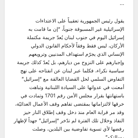
…
يقول رئيس الجمهورية تعقيباً على الاعتداءات
الإسرائيلية غير المسبوقة جنوباً، “إن ما قامت به
إسرائيل اليوم في جنوب لبنان يُعدّ جريمة مكتملة
الأركان، ليس فقط وفقاً لأحكام القانون الدولي
الإنساني الذي يجرّم استهداف المدنيين وترويعهم
وإجبارهم على النزوح من ديارهم، بل يُعدّ كذلك جريمة
سياسية نكراء، فكلما عبر لبنان عن انفتاحه على نهج
التفاوض السلمي لحل القضايا العالقة مع “إسرائيل”
أمعنت في عدوانها على السيادة اللبنانية وتباهت
باستهانتها بقرار مجلس الأمن رقم 1701 وتمادت في
خرقها لالتزاماتها بمقتضى تفاهم وقف الأعمال العدائيّة،
وقد مر قرابة العام منذ دخل وقف إطلاق النار حيز
النفاذ وخلال تلك الفترة لم تدّخر “إسرائيل” جهداً لإظهار
رفضها لأي تسوية تفاوضية بين البلدين، وصلت
رسالتكم”.