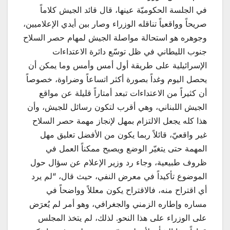
في الجلسة الحكوميّة عينها، قال قائد الجيش كلاماً
صريحاً وواقعياً تناقله الوزراء وصار بين أيدي الإعلاميين،
وجوهره هو استحالة مواصلة الجيش لمهام حصر السلاح
جنوب الليطاني في ظل توسّع دائرة الاعتداءات
الإسرائيلية على طريقة أول أمس وأمس وما يمكن أن
يحصل اليوم وغداً بصورة أكثر اتساعاً وضراوة، خصوصاً
أن كثيراً من الاعتداءات تبعد أمتاراً قليلة عن مواقع
الجيش اللبناني، وهي أقرب لتكون رسائل للجيش، وأن
هذا كله يجعل الالتزام بمهل لإنجاز مهمة حصر السلاح
غير واقعيّ، قائلاً ربما يكون من الأفضل تعليق مهل
المهمة حتى يتغيّر الوضع ويصبح ممكناً العمل في
ظروف طبيعية، وجاء رد وزير الإعلام عن سؤال حول
الموضوع تأكيداً في معرض النفي، حيث قال، “لم يرد
أي اقتراح منه، فالاقتراح يكون معللاً وواضحاً في
مساره وإطاره الزمني والجغرافي، وهو أمر لم يُعرَض
على الوزراء على هذا النحو. لذلك، لم يتخذ المجلس