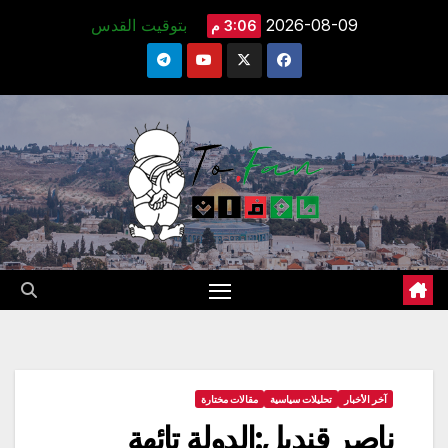
Ski
2026-08-09
بتوقيت القدس
3:06 م
t
conten
آخر الأخبار
تحليلات سياسية
مقالات مختارة
ناصر قنديل:الدولة تائهة