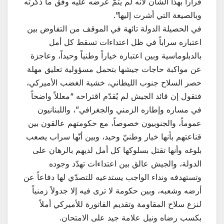
قراراً بهذا الشأن لأنه لم يتمّ عرضه عليه وفق ما ذكرته
وبالصيغة التي أشرت إليها”.
في الحصيلة الدولة تائهة في الموقف من التفاوض بين
اعتباره سراباً في ظل اعتداءات تسقط كل أمل
بالدبلوماسية وبين اعتباره خياراً وطنياً وحيداً، وعاجزة
عن مواكبة حاجات جيشها بتحمل مسؤولية تعليق مهلة
حصر السلاح جنوب الليطاني، خشية الغضب الأميركي،
فتقول إن قائد الجيش لم يُقدّم اقتراحه “معللاً واضحاً
في مساره وإطاره الزمني والجغرافي”، واللبنانيون
عموماً، والجنوبيون خصوصاً، مع حكومتهم عالقون بين
قناعتهم بأنها خيار وطنيّ وحيد، وبين أنّها سراب يصعب
بلوغه وأنها تقتل بسلوكها كل أمل لديهم بالرهان على
الدولة، والجيش عالق بين اعتداءات تهدّد وجوده
وتستهدفه ونداء الواجب يستدعيه للتصدّي لها دفاعاً عن
أرضه وشعبه، وبين حكومة لا ترى فيه إلا جدولاً زمنياً
لنزع سلاح المقاومة وتقديم الفاتورة للأميركي أملاً
بكسب رضاه ونيل علامة جيد على الامتحان.