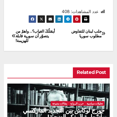
عدد المشاهدات:
408
جلب لبنان للتفاوض
أيقتلُكَ الغياب؟.. واهمٌ من
تصفّح
مطلوب سوريا
يتصوّر أن سورية قابلة
للهزيمة!
المقالات
Related Post
تحليلات سياسية
حرب الرواية
مقالات متنوعة
جورج لوكاش بين التجديد الماركسي
وأسْطرة المفكر الضحية!