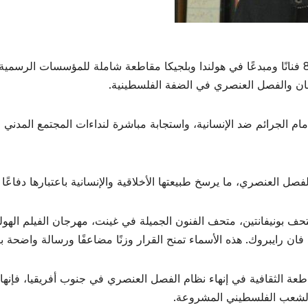
في تطور لافت، أعلنت 302 مؤسسة ثقافية وفنية و878 فنانًا ومبدعًا في هولندا وبلجيكا مقاطعة ش
يطان والفصل العنصري في الضفة الفلسطينية.
 العنصري، ما يرسخ طبيعتها الأخلاقية والإنسانية باعتبارها دفاعًا 
 بونيفانتين، متحف الفنون الجميلة في غينت، مهرجان الفيلم الهول
فان رايبروك. هذه الأسماء تمنح القرار وزنًا مضاعفًا ورسالة واضحة بر
طعة الثقافية في إنهاء نظام الفصل العنصري في جنوب أفريقيا، فإنها
ق الشعب الفلسطيني المشروعة.