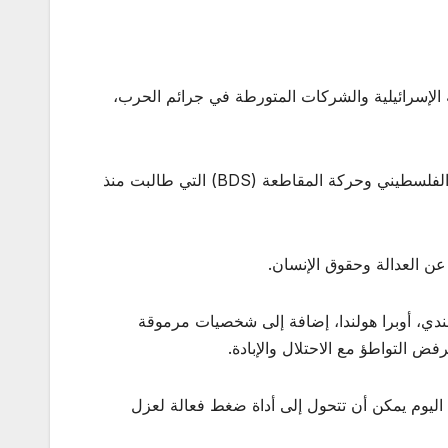
املة للمؤسسات الرسمية الإسرائيلية والشركات المتورطة في جرائم الحرب،
هذه المبادرة تمثل صحوة ضمير عالمية ترفض الصمت أمام الجرائم ضد الإنسانية، واستجابة مباشرة لنداءات المجتمع المدني الفلسطيني وحركة المقاطعة (BDS) التي طالبت منذ
عن العدالة وحقوق الإنسان.
ندي، أوبرا هولندا، إضافة إلى شخصيات مرموقة
فض التواطؤ مع الاحتلال والإبادة.
 اليوم يمكن أن تتحول إلى أداة ضغط فعالة لعزل