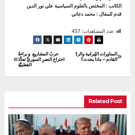
الكاتب : المختص بالعلوم السياسية علي نور الدين
قدم للمقال : محمد دجاني
عدد المشاهدات:
457
المناورات الإيرانية والردّ
حربُ المشاريعِ و براءةُ
تصفّح
القادم – ماذا يحدث؟
اختراعِ النصرِ السوريِّ تعدُّدَ
القطبيَّةِ
المقالات
Related Post