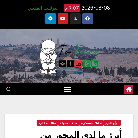
Ski
2026-08-08
بتوقيت القدس
7:07 م
t
conten
الرأي اليوم
تحليلات عسكرية
مقالات متنوعة
مقالات مختارة
أبرز ما لدى المحور من