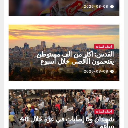
بالحصار مستمرة حتى تحقق أهدافها
2026-08-08
أحداث الساعة
القدس: أكثر من ألف مستوطن
يقتحمون الأقصى خلال أسبوع
2026-08-08
أحداث الساعة
شهيدان و6 إصابات في غزة خلال 48
ساعة