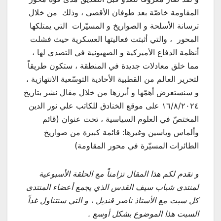
المقاومة خاصّة بعد طوفان الأقصى ، وذلك من خلال
ترسانة الأسلحة و الصواريخ و المسيّرات التي يمتلكها
المحور ، والتي أثبتت فعاليتها العسكرية حيث فشلت
أنظمة الدفاع الأميركية و الصهيونية في التصدي لها ،
مما خلق معادلات جديدة في المنطقة ، ستكون طريقاً
لتحرير العالم من القطبية الأحادية التوسّعية الانتهازية ،
و سنستعرض أهمّها و أبرزها من خلال مقال نشر بتاريخ
١٦/٨/٢٠٢٤ على موقع الخنادق للكاتب علي نور الدين
المختصّ في العلوم السياسية ، تحت عنوان (قائم
وألماس وياسين وغيرها: قائمة كبيرة من صواريخ
الطائرات المسيّرة في محور المقاومة)
و نقدم لكم هذا المقال تزامناً مع الحلقة الأسبوعية
لمنتدى شباب سيف القدس الذي يجمع أعضاء المنتدى
كل سبت مع الأستاذ ناصر قنديل ، و التي ستتناول غداً
السبت هذا الموضوع بشكل أوسع .