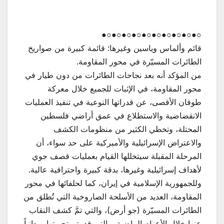
○●○●○●○●○●○●○●○●○●○●
قائم وألماس وياسين وغيرها: قائمة كبيرة من صواريخ
الطائرات المسيّرة في محور المقاومة.
من المؤكد أنه بعد نجاحات الطائرات من دون طيار في
محور المقاومة، في الإثبات للجميع خلال معركة
طوفان الأقصى، عن قدراتها النوعية في تنفيذ العمليات
الانقضاضية والاستطلاع في عمق أراضي فلسطين
المحتلة، وتخطي الكثير من منظومات الكشف
والاعتراض الإسرائيلية والأميركية على حد سواء، أن
المرحلة المقبلة سيتخللها القيام بعمليات قصف جوي
لأهداف إسرائيلية وغيرها، بدقة كبيرة واحترافية عالية.
وللجمهورية الإسلامية في إيران، كما لحلفائها في محور
المقاومة، العديد من الأسلحة الصاروخية التي تُطلق من
الطائرات المسيّرة (جو أرض)، والتي تمَّ كشف النقاب
عنها خلال الأعوام الماضية، والتي قد يتم تجربتها ميدانياً