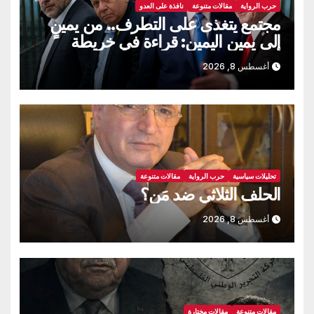
حرب الرواية
مقالات متنوعة
نافذة على العدو
مجتمع يتغذى على التطرف.. من يمينٍ
إلى يمين اليمين: قراءة في خريطة
الانتخابات “الإسرائيلية” المقبلة
أغسطس 8, 2026
تحليلات سياسية
حرب الرواية
مقالات متنوعة
الحلف الثلاثي ضد مَن؟
أغسطس 8, 2026
مقالات متنوعة
مقالات مختارة