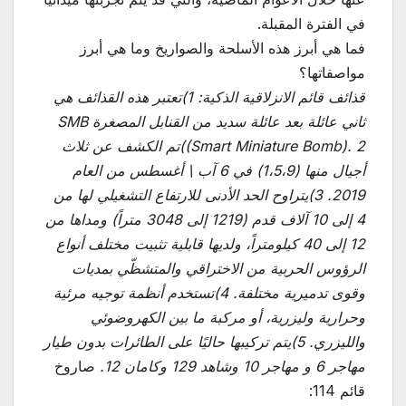
في الفترة المقبلة.
فما هي أبرز هذه الأسلحة والصواريخ وما هي أبرز
مواصفاتها؟
قذائف قائم الانزلاقية الذكية: 1)تعتبر هذه القذائف هي
ثاني عائلة بعد عائلة سديد من القنابل المصغرة SMB
(Smart Miniature Bomb). 2)تم الكشف عن ثلاث
أجيال منها (1،5،9) في 6 آب \ أغسطس من العام
2019. 3)يتراوح الحد الأدنى للارتفاع التشغيلي لها من
4 إلى 10 آلاف قدم (1219 إلى 3048 متراً) ومداها من
12 إلى 40 كيلومتراً، ولديها قابلية تثبيت مختلف أنواع
الرؤوس الحربية من الاختراقي والمتشظّي بمديات
وقوى تدميرية مختلفة. 4)تستخدم أنظمة توجيه مرئية
وحرارية وليزرية، أو مركبة ما بين الكهروضوئي
والليزري. 5)يتم تركيبها حاليًا على الطائرات بدون طيار
مهاجر 6 و مهاجر 10 وشاهد 129 وكامان 12.
صاروخ
قائم 114: