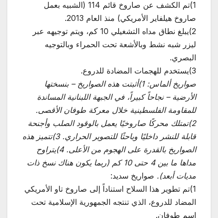
1)تم الكشف عن صاروخ قائم 114 (الشبيه بعمل
صاروخ هيلفاير الأمريكي) منذ العام 2013.
2)يبلغ نطاق مداه التشغيلي 10 كم، ويتم توجيهه عبر
ليزر شبه نشط وبالأشعة تحت الحمراء وبالتوجيه
البصري.
3)يستخدم للهجمات المضادة للدروع.
صواريخ ألماس: 1)أثبتت هذه الصواريخ – بنسختها
الأرضية – نجاحاً كبيراً، في الجبهة اللبنانية المساندة
للمقاومة الفلسطينية خلال معركة طوفان الأقصى.
2)تمتلك محركًا صاروخيًا يعمل بالوقود الصلب وأجنحة
قابلة للنشر داخليًا وباحثًا للتصوير الحراري. 3)تتميز هذه
الصواريخ بالقدرة على الهجوم من الأعلى. 4)يتراوح
مداها ما بين 4 حتى 10 كم (ربما يكون هناك نسخ ذات
مديات أبعد).
صواريخ سديد:
1)تم تطوير هذا السلاح استناداً إلى صاروخ تاو الأمريكي
المضاد للدروع، الذي تنتجه الجمهورية الإسلامية تحت
اسم طوفان.