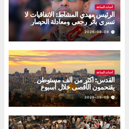
أحداث الساعة
الرئيس مهدي المشاط: الاتفاقيات لا
تسري بأثر رجعي ومعادلة الحصار
بالحصار مستمرة حتى تحقق أهدافها
2026-08-08
أحداث الساعة
القدس: أكثر من ألف مستوطن
يقتحمون الأقصى خلال أسبوع
2026-08-08