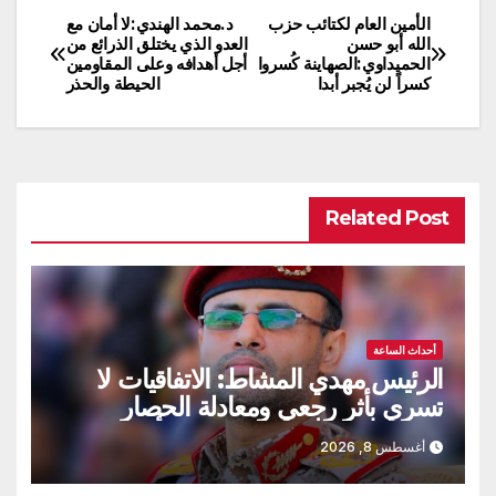
الأمين العام لكتائب حزب
د.محمد الهندي:لا أمان مع
تصفّح
الله أبو حسن
العدو الذي يختلق الذرائع من
الحميداوي:الصهاينة كُسروا
أجل أهدافه وعلى المقاومين
المقالات
كسراً لن يُجبر أبدا
الحيطة والحذر
Related Post
أحداث الساعة
الرئيس مهدي المشاط: الاتفاقيات لا
تسري بأثر رجعي ومعادلة الحصار
بالحصار مستمرة حتى تحقق أهدافها
أغسطس 8, 2026