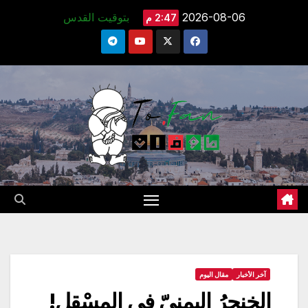
Ski
2026-08-06
بتوقيت القدس
2:47 م
t
conten
آخر الأخبار
مقال اليوم
الخنجرُ اليمنيّ في المسْقل!