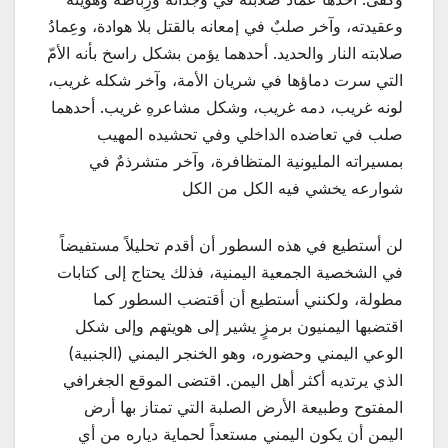
وعقيدته، وآخر صلبٌ في إمعانه بالقتل بلا هوادة، وعِمادُ
صلابته النار والحديد. أحدهما يؤمن بشكل راسخ بأنه الأمّ
التي سرت دماؤها في شريان الأمة، وآخر شكله غريب،
لونه غريب، دمه غريب، وشكل مشاعرهِ غريب. أحدهما
صلب في تعاضده الداخلي وفي تحشيده المهيب
بمسيراته المليونية المتظافرة، وآخر متشرذمٌ في
شوارعه يخشي فيه الكل من الكل
لن أستطيع في هذه السطور أن أقدم تحليلاً مستفيضاً
في الشخصية الجمعية اليمنية، فذلك يحتاج إلى كتابات
مطولة، ولكنني أستطيع أن أقتضب السطور كما
اقتضبها اليمنيون برمزٍ يشير إلى هويتهم وإلى شكل
الوعي اليمني وحضوره، وهو الخنجر اليمني (الجنبية)
الذي يرتديه أكثر أهل اليمن. اقتضى الموقع الجغرافي
المفتوح وطبيعة الأرض الصلبة التي تمتاز بها أرض
اليمن أن يكون اليمني مستعداً لحماية دياره من أي