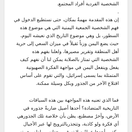
الشخصية الفردية أفراد المجتمع.
.
إن هذه المقدمة مهمةٌ بمكان، حتى نستطيع الدخول في
فهم الشخصية الجمعية اليمنية التي هي موضوع هذه
السطور، بل وهي موضوع التاريخ الذي نعيشه اليوم،
حيث يضع اليمن وزناً ثقيلاً في ميزان السعي إلى حرية
أهل المنطقة وتقرير مصيرها، ولعلنا بفهم هذه
الشخصية التي تمتاز بالصلابة يمكن لنا أن نفهم كيف
يفعل وينفعل اليمن في مواجهة الفكرة الصهيونية
المتمثلة بما يسمى إسرائيل، والتي تقوم على أساس
اقتلاع الآخر من الجذور وبكل وسيلة ممكنة.
فما الذي تعنيه هذه المواجهة بين هذه السياقات
التاريخية المتضادة؟ أحدها أصيل ضاربةٌ جذوره في
الأرض، وآخرُ مصطنع، يظن بأن خلاصة تلك الجذورهي
أي فكرة ولو كاذبة، وتتجذربالترويج لها عبر الأجيال
وكفى. أحدها عمادُ صلابته في وجدانه ورِباطه وهويته