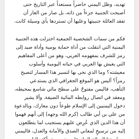
تهديد، وظل اليمني حاضراً مستعداً عبر التاريخ حتى
أصبحت الجنبية جزءاً من ذاته، بل صار من العار أن
تفقد العائلة جنبيتها وعليها أن تستردها بأي وسيلة كانت.
فكم من سمات الشخصية الجمعية اختزلت هذه الجنبية
اليمنية التي انتقلت من أداة حماية يومية وأداة صيد إلى
رمز للشرف بمفهومه العربي، وهو من أعلى المفاهيم
التي يعيش بها العربي في حياته اليومية وأسلوب
معيشته؟ وما الذي نحى بها لتسير هذا المسار لتصبح
رمزاً؟ أليس هو الموقع الجغرافي الذي يستدعي
التأهب، فاليمن مفتوحٌ على سطح مائي شاسع بمحيطه،
ومعقد في اتصال روابطه المائية الضيقة. وألا يشير
دخول اليمنيين إلى الإسلام طوعاً دون معارك، وبالدعوة
من علي بن أبي طالب (كرم الله وجهه) إلى أنهم فهموا
أن هذا الدين الذي عُرِض عليهم يستجيب لما يتطلعون
إليه من ترسيخٍ لمعاني الصدق والأمانة والعدل، فاليمني