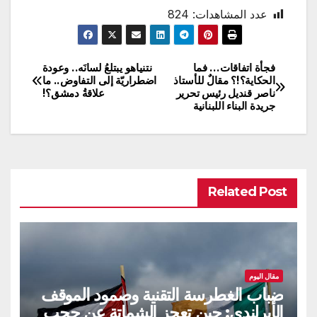
عدد المشاهدات:
824
فجأة اتفاقات… فما
نتنياهو يبتلعُ لسانَه.. وعودة
تصفّح
الحكاية؟!؟ مقالٌ للأستاذ
اضطراريّة إلى التفاوض.. ما
ناصر قنديل رئيس تحرير
علاقةُ دمشق؟!
المقالات
جريدة البناء اللبنانية
Related Post
مقال اليوم
ضباب الغطرسة التقنية وصمود الموقف
الأيرلندي: حين تعجز الشماتة عن حجب