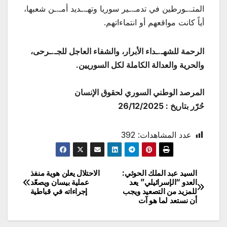
المتـ.ـورطين في تدمـ.ـير سوريا وتهـ.ـديد أمـ.ـن شعبها،
أياً كانت مواقعهم أو انتماءاتهم.
الرحمة للشهـ.ـداء الأبرار، والشفاء العاجل للجـ.ـرحى،
والحرية والعدالة الكاملة لكل السوريين.
المرصد الوطني السوري لحقوق الإنسان
حُرّر بتاريخ : 26/12/2025
عدد المشاهدات:
392
السيد عبد الملك الحوثي:
الاحتلال يعلن هوية منفذ
تصفّح
العدو “الإسرائيلي” يعد
عملية بيسان ويصعّد
للمزيد من التصعيد ويجب
إجراءاته في قباطية
المقالات
أن نستعد لما هو آت