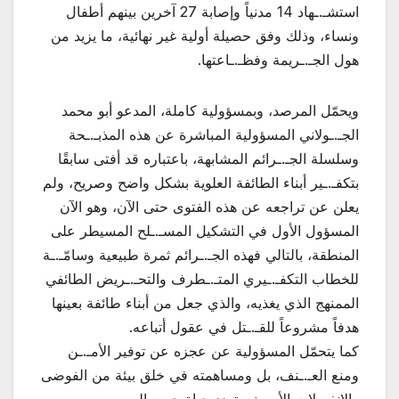
استشـ.ـهاد 14 مدنياً وإصابة 27 آخرين بينهم أطفال
ونساء، وذلك وفق حصيلة أولية غير نهائية، ما يزيد من
هول الجـ.ـريمة وفظـ.ـاعتها.
ويحمّل المرصد، وبمسؤولية كاملة، المدعو أبو محمد
الجـ.ـولاني المسؤولية المباشرة عن هذه المذبـ.ـحة
وسلسلة الجـ.ـرائم المشابهة، باعتباره قد أفتى سابقًا
بتكفـ.ـير أبناء الطائفة العلوية بشكل واضح وصريح، ولم
يعلن عن تراجعه عن هذه الفتوى حتى الآن، وهو الآن
المسؤول الأول في التشكيل المسـ.ـلح المسيطر على
المنطقة، بالتالي فهذه الجـ.ـرائم ثمرة طبيعية وسامّـ.ـة
للخطاب التكفـ.ـيري المتـ.ـطرف والتحـ.ـريض الطائفي
الممنهج الذي يغذيه، والذي جعل من أبناء طائفة بعينها
هدفاً مشروعاً للقـ.ـتل في عقول أتباعه.
كما يتحمّل المسؤولية عن عجزه عن توفير الأمـ.ـن
ومنع العـ.ـنف، بل ومساهمته في خلق بيئة من الفوضى