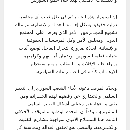
والانفـ.ـلات الأمـ.ـني تهدد حياة جميع السوريين.
إن استمرار هذه الجـ.ـرائم في ظل غياب أي محاسبة
دولية حقيقية يشكل إهـ.ـانة للعدالة والإنسانية، ورسالة
تشجيع للمجـ.ـرمين، الأمر الذي يفرض على المجتمع
الدولي ومجلس الأمن وكل المؤسسات الحقوقية
والإنسانية الجادّة ضرورة التحرك العاجل لوضع آليات
حماية فعلية للسوريين، وضمان أمـ.ـنهم وكرامتهم،
وإنهاء حالة الإفلات من العقاب، ومنع استخدام
الإرهـ.ـاب كأداة في الصـ.ـراعات السياسية.
ويجدّد المرصد دعوته لأبناء الشعب السوري إلى التعبير
السلمي والحضاري عن رفضهم لهذه الجـ.ـرائم ومن
يقف وراءها، عبر مختلف أشكال التعبير السلمي
المشروع، مؤكداً أن الوحدة الوطنية والموقف الأخلاقي
الثابت هما السـ.ـلاح الأقوى لمواجهة مشاريع التفتيت
والكـ.ـراهية، والمضي نحو تحقيق العدالة ومحاسبة كل