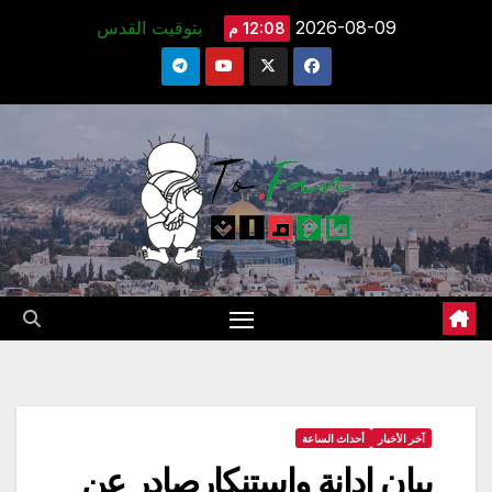
Ski
2026-08-09
بتوقيت القدس
12:08 م
t
conten
آخر الأخبار
أحداث الساعة
بيان إدانة واستنكارصادر عن