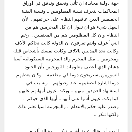
جهة دولية محايدة ان تأتي وتحقق وتدقق في اوراق
المحاكمات لتعرف نسبة المظلومين .. ونسبة القتلة
الحقيقيين الذين عاقبهم النظام على جرائمهم .. لأن
اسهل شيء هو ان تقول ان كل المجرمين هم من
النظام وان كل المظلومين هم من المعتقلين .. رغم
انني أعرف وانتم تعرفون ان الدولة كانت تحاكم الآلاف
وكانت تجد المذنبين بالالاف وكانت تمسك بأشخاص قتلة
ومجرمين .. مثل المجرم والد المجرمة السيكوباثية أسيا
هشام الذي أعطى معلومات للثورجيين بأن الجنود
السوريين يستريحون دوما في مطعمه .. وكان يعطيهم
دوما اشارة لتصفيتهم عند وصولهم .. وتسبب في
استشهاد العديدين منهم .. وبكت عيون أمهاتهم عليهم
كما بكت عيون أسيا على أبيها .. أبيها الذي حوكم ..
وصدر عليه حكم بالاعدام .. والمجرمة اسيا تعلم بذلك
ولكنها تنكر ..
المهم أن هناك عيونا أخرى تبكي .. وهناك ألم في