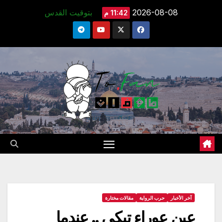
Ski
2026-08-08
بتوقيت القدس
11:42 م
t
conten
آخر الأخبار
حرب الرواية
مقالات مختارة
عين عوراء تبكي .. عندما