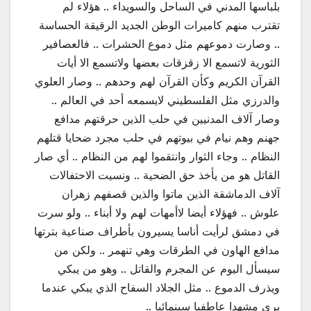
بلباسها المدني في الساحل والسويداء .. هؤلاء لم
تقترب منهم كاميرات الوطن الجديد الرقيقة الحساسة
.. وصارت دموعهم مثل دموع الحشرات .. فالعصافير
الثورية لاتسمع الا زقزقات بعضها ولاتسمع الا أيات
القرآن الكريم وكأن القرآن لهم وحدهم .. وصار العلوي
والدرزي مثل الفلسطيني لايسمعه أحد في العالم ..
وصار آلاف المدنيين في حلب الذين حرقتهم مدافع
جهنم وهم نيام في بيوتهم في حلب مجرد ضحايا قتلهم
النظام .. وجاء الثوار وانتقموا لهم من النظام .. أي صار
القاتل هو من يأخذ حق الضحية .. ونسيت الاحتفالات
آلاف الدماشقة الذين ماتوا والذين قصفهم زهران
علوش .. فهؤلاء أيضا لاأمهات لهم ولا أبناء .. ولو سرت
في دمشق لرأيت أناسا يسيرون بأطراف صناعية بترتها
مدافع الهاون في الطرقات وهي تنهمر .. ولكن من
سيسأل اليوم عن المجرم والقاتل .. وهو من يبكي
ويذرف الدموع .. مثل الجلاد السفاح الذي يبكي عندما
يرى مشهدا عاطفيا سينمائيا ..