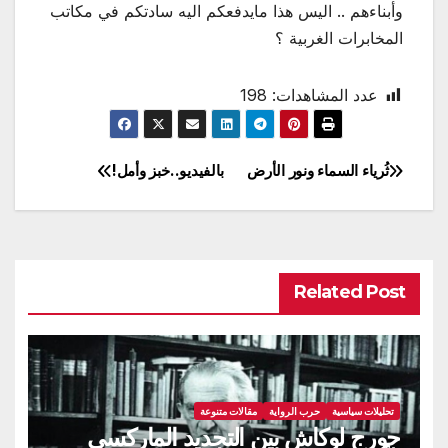
وأبناءهم .. اليس هذا مايدفعكم اليه سادتكم في مكاتب
المخابرات الغربية ؟
عدد المشاهدات:
198
ثُرياء السماء ونور الأرض
بالفيديو..خبز وأمل!
تصفّح
المقالات
Related Post
تحليلات سياسية
حرب الرواية
مقالات متنوعة
جورج لوكاش بين التجديد الماركسي