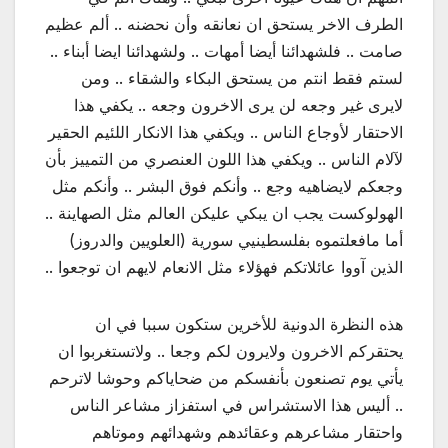
الطرف الاخر يستحق ان نعانقه وأن نحضنه .. ألم عظيم
صامت .. فلشهدائنا أيضا أمهات .. ولشهدائنا ايضا أبناء ..
لستم فقط انتم من يستحق البكاء والشقاء .. ومن
لايرى غير وجعه لن يرى الاخرون وجعه .. يكفي هذا
الاحتقار لأوجاع الناس .. ويكفي هذا الانكار اللئيم الحقير
لآلام الناس .. ويكفي هذا اللون العنصري من التمييز بأن
وجعكم لايضاهيه وجع .. وأنكم فوق البشر .. وأنكم مثل
الهولوكست يجب ان يبكي عليكن العالم مثل الصهاينة ..
أما مافعلتموه بفلسطينيي سورية (العلويين والدروز)
الذين آووا عائلاتكم فهؤلاء مثل الانعام لايهم ان توجعوا ..
هذه النظرة الدونية للأخرين ستكون سببا في ان
يحتقركم الاخرون ولايرون لكم وجعا .. ولاتستغربوا ان
يأتي يوم تصنعون بأنفسكم من ضحاياكم وحوشا لاترحم
.. أليس هذا الاستشراس في استفزاز مشاعر الناس
واحتقار مشاعرهم وعقائدهم وشهدائهم وموتاهم