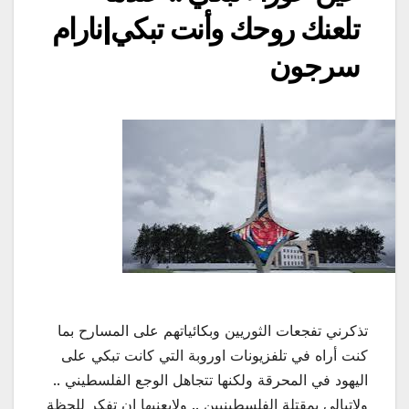
تلعنك روحك وأنت تبكي|نارام
سرجون
تذكرني تفجعات الثوريين وبكائياتهم على المسارح بما
كنت أراه في تلفزيونات اوروبة التي كانت تبكي على
اليهود في المحرقة ولكنها تتجاهل الوجع الفلسطيني ..
ولاتبالي بمقتلة الفلسطينيين .. ولايعنيها ان تفكر للحظة