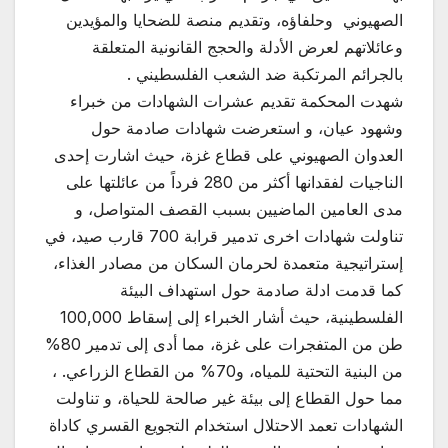
الصهيوني وحلفاؤه، وتقديم منصة للضحايا والمؤيدين
وعائلاتهم لعرض الأدلة والحجج القانونية المتعلقة
بالجرائم المرتكبة ضد الشعب الفلسطيني .
شهدت المحكمة تقديم عشرات الشهادات من خبراء
وشهود عيان، و استعرضت شهادات صادمة حول
العدوان الصهيوني على قطاع غزة، حيث اشارت إحدى
الناجيات لفقدانها أكثر من 280 فرداً من عائلتها على
مدى العامين الماضيين بسبب القصف المتواصل، و
تناولت شهادات اخرى تدمير قرابة 700 قارب صيد، في
إستراتيجية متعمدة لحرمان السكان من مصادر الغذاء،
كما قدمت ادلة صادمة حول استهداف البيئة
الفلسطينية، حيث أشار الخبراء إلى إسقاط 100,000
طن من المتفجرات على غزة، مما أدى إلى تدمير 80%
من البنية التحتية للمياه، و70% من القطاع الزراعي. ،
مما حول القطاع إلى بيئة غير صالحة للحياة، و تناولت
الشهادات تعمد الاحتلال استخدام التجويع القسري كاداة