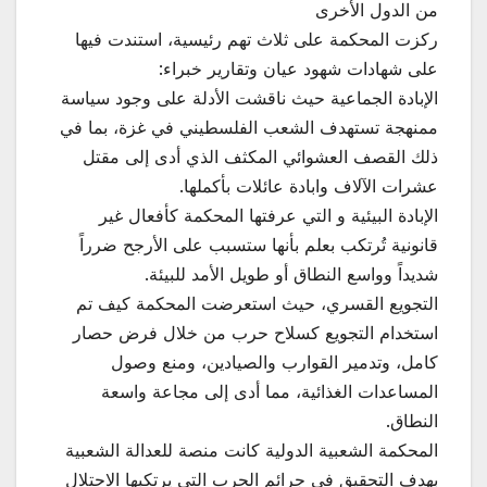
من الدول الأخرى
ركزت المحكمة على ثلاث تهم رئيسية، استندت فيها
على شهادات شهود عيان وتقارير خبراء:
الإبادة الجماعية حيث ناقشت الأدلة على وجود سياسة
ممنهجة تستهدف الشعب الفلسطيني في غزة، بما في
ذلك القصف العشوائي المكثف الذي أدى إلى مقتل
عشرات الآلاف وابادة عائلات بأكملها.
الإبادة البيئية و التي عرفتها المحكمة كأفعال غير
قانونية تُرتكب بعلم بأنها ستسبب على الأرجح ضرراً
شديداً وواسع النطاق أو طويل الأمد للبيئة.
التجويع القسري، حيث استعرضت المحكمة كيف تم
استخدام التجويع كسلاح حرب من خلال فرض حصار
كامل، وتدمير القوارب والصيادين، ومنع وصول
المساعدات الغذائية، مما أدى إلى مجاعة واسعة
النطاق.
المحكمة الشعبية الدولية كانت منصة للعدالة الشعبية
بهدف التحقيق في جرائم الحرب التي يرتكبها الاحتلال