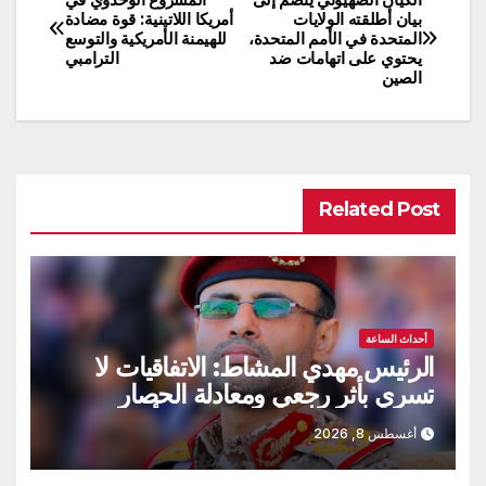
تصفّح
بيان أطلقته الولايات
أمريكا اللاتينية: قوة مضادة
المتحدة في الأمم المتحدة،
للهيمنة الأمريكية والتوسع
المقالات
يحتوي على اتهامات ضد
الترامبي
الصين
Related Post
أحداث الساعة
الرئيس مهدي المشاط: الاتفاقيات لا
تسري بأثر رجعي ومعادلة الحصار
بالحصار مستمرة حتى تحقق أهدافها
أغسطس 8, 2026