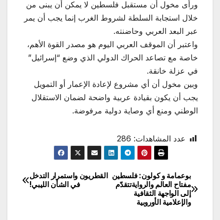
ورأى مخول أن مستقبل فلسطين لا يمكن أن يبنى من
خلال استجابة السلطة لشروط الغرب إنما يجب أن يمر
عبر البعد العربي وحاضنته.
واعتبر أن الموقف العربي اليوم هو مصدر القوة الأهم،
خاصة مع تصاعد الحراك الدولي الذي وضع “إسرائيل”
في عزلة خانقة.
وبين مخول أن أي مشروع لإعادة الإعمار أو التمويل
يجب أن يكون بقيادة عربية واضحة لضمان الاستقلال
الوطني ومنع أي وصاية دولية مرفوضة.
عدد المشاهدات:
286
بوعمامة و كولون: فلسطين
القطريون واستمرار التدخل
تصفّح
مفتاح العالم والروايةتتقدّم
في الشأن الليبي!
إلى الواجهة الثقافية
المقالات
والإعلامية الأوروبية