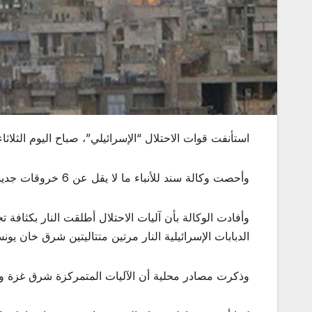
استأنفت قوات الاحتلال “الإسرائيلي”، صباح اليوم الثلاثاء
وأحصت وكالة سند للأنباء ما لا يقل عن 6 خروقات جديدة نفذها الاحتلال في مناطق متفرقة من القطاع، شملت إطلاق نار وقصفًا مدفعيًا من الدبابات والزوارق الحربية.
وأفادت الوكالة بأن آليات الاحتلال أطلقت النار بكثا
الدبابات الإسرائيلية النار مرتين متتاليتين شرق خان
وذكرت مصادر محلية أن الآليات المتمركزة شرق غزة وخا