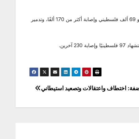
ويأتي ذلك رغم دخول اتفاق وقف إطلاق النار حيّز التنفيذ بعد حربٍ مدمّرة استمرت أكثر من عامين، أسفرت عن استشهاد نحو 69 ألف فلسطيني وإصابة أكثر من 170 ألفًا، وتدمير
الضفة: اختطاف واعتقالات وتصعيد استيطاني