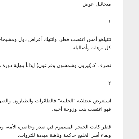
ميخائيل عوض
١
نتنياهو أمس اغتصب قطر، وانتهك أعراض دول ومشيخات 
كل ترهاته وأضاليله.
تصرف كـ(نيرون وشمشون وفرعون) إيذاناً بنهاية دورة زمن
٢
استعرض عضلاته “الخلبية” فالطائرات والطيارون والصواري
فهو اغتصب بنت وزوجة أخيه.
قطر كانت الخنجر المسموم في صدر وخاصرة الأمة، وموَ
وبقاء أسر الخليج حاكمة وناهبة مبددة للثروات.