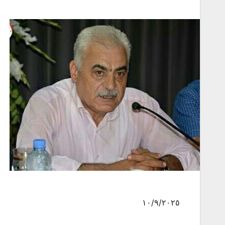
١٠/٩/٢٠٢٥