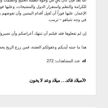
أما بعد فإن كان باقٍ في وجوه أنظمة الخليج والصمت وال
للكرامة والنظم واستقرار الدول والمشيخات، وعليها فورا
الإعمار، عليها فوراً أن تُقبِل أقدام اليمنين وأن تفوضهم
في وجه نتنياهو – ترمب.
إن لم تفعلوها فقد قبلتم أن تنتهك أعراضكم وأن تصيروا
هذا ما جنته أيديكم وعقولكم العفنة، فمن زرع الريح يح
عدد المشاهدات:
272
ميلاد قائد… ميلاد وعد لا يخون
تصفّح
المقالات