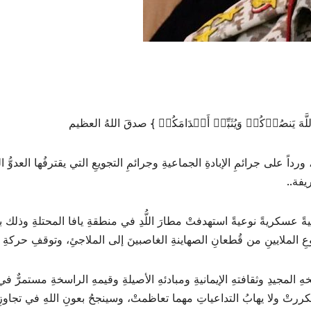
لَّهَ یَنصُرۡكُمۡ وَیُثَبِّتۡ أَقۡدَامَكُمۡ } صدقَ اللهُ العظيم
داً على جرائمِ الإبادةِ الجماعيةِ وجرائمِ التجويعِ التي يقترفُها العدوُّ ا
يفة..
عِ الملايينِ من قُطعانِ الصهاينةِ الغاصبينَ إلى الملاجئِ، وتوقفِ حركةِ ا
اريخهِ المجيدِ وثقافتهِ الإيمانيةِ ومبادئهِ الأصيلةِ وقيمهِ الراسخةِ مستمرٌّ ف
تْ ولا يهابُ التداعياتِ مهما تعاظمتْ، وسينجحُ بعونِ اللهِ في تجاوزِ كلّ