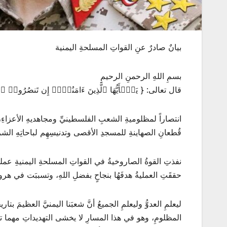
بيانٌ صادرٌ عنِ القواتِ المسلحةِ اليمنية
بسمِ اللهِ الرحمنِ الرحيمِ
قال تعالى: { یَـٰۤأَیُّهَا ٱلَّذِینَ ءَامَنُوۤا۟ إِن تَنصُرُوا۟ ٱل
انتصاراً لمظلوميةِ الشعبِ الفلسطينيِّ ومجاهديهِ الأعزاءِ، ور
قُطعانِ الصهاينةِ للمسجدِ الأقصى وتدنيسِهِم لباحاتِهِ الشر
حققَتِ العمليةُ هدفَهُا بنجاحٍ بفضلِ اللهِ، وتسببَت في هرو
ليعلمِ العدوُّ وليعلمِ الجميعُ أنَّ شعبَنا اليمنيَّ العظيمَ بت
المظلومِ، وهو في هذا المسارِ لا يخشى التهديداتِ مهما تكرر