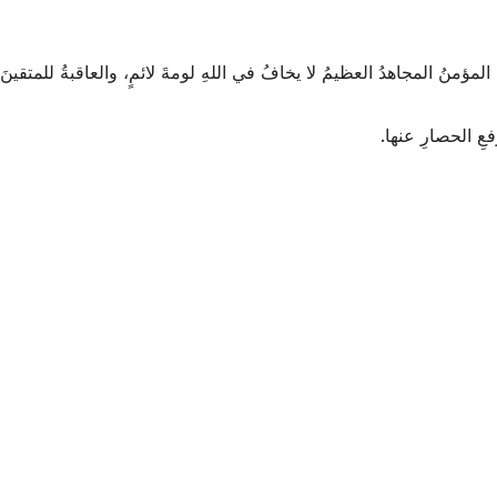
منُ المجاهدُ العظيمُ لا يخافُ في اللهِ لومةَ لائمٍ، والعاقبةُ للمتقينَ.
ِ الحصارِ عنها.