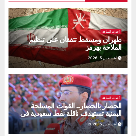
أحداث الساعة
طهران ومسقط تتفقان على تنظيم
الملاحة بهرمز
أغسطس 5, 2026
أحداث الساعة
الحصار بالحصار.. القوات المسلحة
اليمنية تستهدف ناقلة نفط سعودية في
خليج عدن
أغسطس 5, 2026