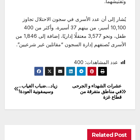
وتفتيشهما.
يُشار إلى أن عدد الأسرى في سجون الاحتلال تجاوز
10,100 أسير، من بينهم 37 أسيرة، وأكثر من 400
طفل، ونحو 3,577 معتقلًا إداريًا، إضافة إلى 1,846 من
الأسرى تُصنفهم إدارة السجون “مقاتلين غير شرعيين”.
عدد المشاهدات:
400
عشرات الشهداء و الجرحى
زياد…ضباب الغياب..
تصفّح
في مناطق متفرقة من
وسيمفونية العودة!
قطاع غزة
المقالات
Related Post