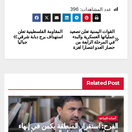
عدد المشاهدات:
396
القوات اليمنية تعلن تصعيد
المقاومة الفلسطينية تعلن
تصفّح
عملياتها العسكرية والبدء
استهداف برج دبابة شرقي
في المرحلة الرابعة من
جباليا
المقالات
حصار العدو انتصارا لغزة
Related Post
أحداث الساعة
الفرح: استقرار المنطقة يكمن في إنهاء