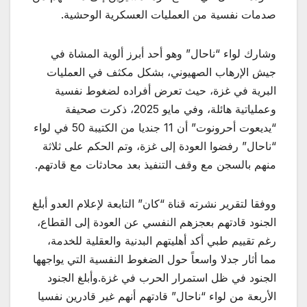
صدمات نفسية من العمليات العسكرية الوحشية.
وشارك لواء “ناحال” وهو أحد أبرز ألوية المشاة في
جيش الإرهاب الصهيوني، بشكل مكثف في العمليات
البرية في غزة، حيث تعرض أفراده لضغوط نفسية
وعملياتية هائلة، وفي مايو 2025، ذكرت صحيفة
“يديعوت أحرونوت” أن 11 جنديا من الكتيبة 50 في لواء
“ناحال” رفضوا العودة إلى غزة، وتم الحكم على ثلاثة
منهم بالسجن مع وقف التنفيذ بعد محادثات مع قادتهم.
ووفقا لتقرير نشرته قناة “كان” التابعة لإعلام العدو أبلغ
الجنود قادتهم بعجزهم النفسي عن العودة إلى القطاع،
رغم تقييم طبي أكد أهليتهم البدنية والعقلية للخدمة،
مما أثار جدلا واسعاً حول الضغوط النفسية التي يواجهها
الجنود في ظل استمرار الحرب في غزة.وأبلغ الجنود
الأربعة من لواء “ناحال” قادتهم أنهم غير قادرين نفسيا