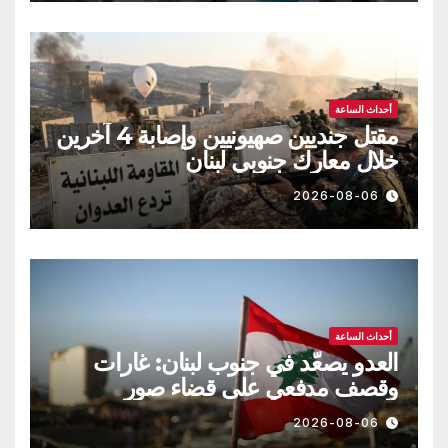
أحداث الساعة
مقتل جنديين صهيونيين وإصابة 4 آخرين
خلال معارك جنوبي لبنان
2026-08-06
أحداث الساعة
العدو يصعّد في جنوب لبنان: غارات
وقصف مدفعي على قضاء صور
2026-08-06