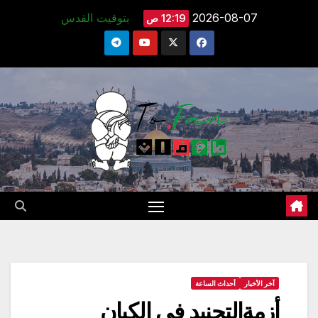
Ski
2026-08-07
بتوقيت القدس
12:19 ص
t
conten
آخر الأخبار
أحداث الساعة
أزمةالتجنيد في الكيان