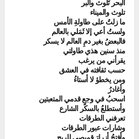
البحر تَلَوث والبر
تلوث والميناء
ما زلتُ على طاولةِ الأمس
ولستُ أعي إلا ثَمَلي بالعالم
فالبعضُ بغير دمِ العالم لا يسكر
منذ سنين هذي طاولتي
يقرأني من يرغب
حسب ثقافته في العشق
ومن يخطؤ لا أستاءُ
وأغادرُ
اسحبُ في وجعٍ قدمي المتعبتين
وأستطلعُ بالسكر الشارع
تعرفني الطرقات
وشارات عبور الطرقات
وأفتحُ أزرارَ قميصي للريح