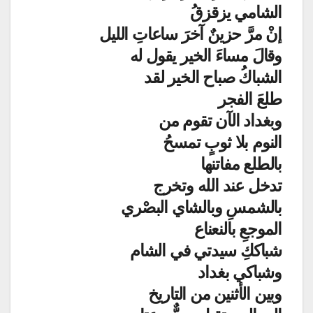
الشامي يزقزقُ
إنْ مرَّ حزينٌ آخرَ ساعاتِ الليل
وقالَ مساءَ الخير يقول له
الشباكُ صباح الخير لقد
طلعَ الفجر
وبغداد الآن تقوم من
النوم بلا ثوبٍ تمسحُ
بالطلع مفاتنها
تدخل عند الله وتخرج
بالشمسِ وبالشاي البصْري
الموجعِ بالنعناع
شباككِ سيدتي في الشام
وشباكي بغداد
وبين الأثنين من التاريخ