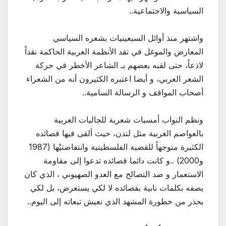
السياسية والاجتماعية..
واشتهر منذ أوائل السبعينيات بشعره السياسي
المعارض والموغل في نقد الأنظمة العربية الحاكمة نقداً
لاذعاً، حتى لقبه بعضهم بـ الشاعر الأخطر في حركة
الشعر العربي، و أيضا اعتبره الكثيرون أنه من الشعراء
أصحاب المواقف و الرسالة السامية..
ونظم النواب أمسيات شعرية للجاليات العربية
بالعواصم الغربية مثل لندن، حيث ألقى فيها قصائده
الكثيرة متوجهاً للقضية الفلسطينية وانتفاضتيْها (1987
و2000) ..و كانت دائما قصائده تدعوا إلى مقاومة
الاستعمار و ضد التصالح مع العدو الصهيوني ، الذي كان
يصفه بكلمات نابية بقصائده لا لكي يستعرض، بل لكي
يحذر من خطورة المشهد الذي نعيش تبعاته إلى اليوم..