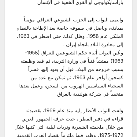
باراسايكولوجي أو القوى الخفية في الإنسان
وانتمى النواب إلى الحزب الشيوعي العراقي مؤمناً
بمبادئه، وناضل في صفوفه خاصة بعد الإطاحة بالنظام
الملكي عام 1958، وظل كذلك حتى اضطر في 1963،
إلى مغادرة البلاد باتجاه إيران .
وعُين النواب أثناء حكم الشيوعيين للعراق (1958-
1963) مفتشاً فنياً في وزارة التربية، ثم فقد وظيفته
بسبب خروجه من البلاد، قبل أن يعود إليها قسراً
كسجين أواخر عام 1963، ثم تمكن مع عدد من
السجناء السياسيين الهروب من السجن، وعمل بعدها
متخفياً في شركة هولندية بالعراق
وَلفت النواب الأنظار إليه منذ عام 1969، بقصيدته
قراءة في دفتر المطر ، حيث عرفه الجمهور العربي
من خلال ملحمته الشعرية وتريات ليلية التي كتبها خلال
1972-1975، وظهر فيها ملتزماً بقضايا العرب القومية