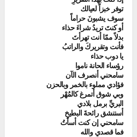
توفر خبزاً لعيالك
سوف يشبونَ حراماً
أو كنتَ تريدُ شراءَ حذاء
بدلاً ممّا أنت تهرأتَ
فأنت وتقريركَ والراتبُ
يا دوب حذاء
رؤساء الحانة ناموا
سامحني أنصرف الآن
فؤادي مملوء بالخمر وبالحزن
وبي شوق أتمرغ كالمُهْر
البريِّ برمل بلادي
أستنشق رائحةَ البطيخِ
سامحني إن كنت أسأتُ
فما قصدي والله