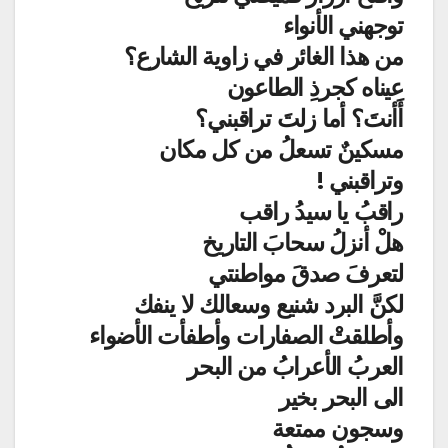
توجهني الأنواء
من هذا الغائر في زاوية الشارع؟
عيناه كجرذِ الطاعون
أَأنتَ؟ أما زلتَ تراقبني؟
مسكينٌ تسعلُ من كل مكان
وتراقبني !
راقبُ يا سيدُ راقب
هلْ أنزلُ سحابَ التاريخ
لتعرفَ صدقَ مواطنتي
لكنَّ البرد شنيع وسعالك لا ينفك
وأطلقتْ الصفارات وأطفأت الأضواء
العربُ الأعرابُ من البحر
الى البحر بخير
وسجون ممتعة