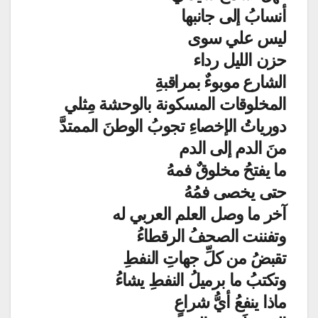
أنسابُ إلى جانبها
ليس علي سوى
حزن الليل رداء
الشارع موبوءٌ بمراقبةِ
المخلوقات المسكونة بالوحشة مِثلي
دورياتُ الإخصاءِ تجوبُ الوطنَ الممتدَّ
منَ الدم إلى الدم
ما يفتحُ مخلوقٌ فمهُ
حتى يخصى فمُهُ
آخر ما وصل العلم العربي له
وتفننت الصحفُ الرقطاءُ
تقبضُ من كلِّ جهاتِ النفطِ
وتكتبُ ما برميلُ النفطِ يشاءُ
ماذا ينفعُ أيُّ شراعٍ