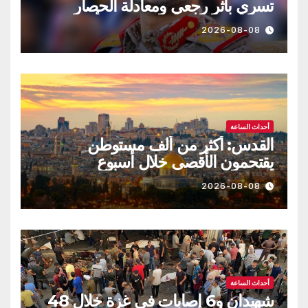
تسري بأثر رجعي ومعادلة الحصار
بالحصار مستمرة حتى تحقق أهدافها
2026-08-08
أحداث الساعة
القدس: أكثر من ألف مستوطن
يقتحمون الأقصى خلال أسبوع
2026-08-08
أحداث الساعة
شهيدان و6 إصابات في غزة خلال 48