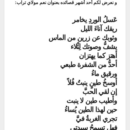
و نعرض لكم أحد أشهر قصائده بعنوان نعم مولاي تراب:
عَسلُ الوردِ يخامر
ريقك آناءَ الليل
وثوبك عن زرين من الماس
يشفُّ وصوتك لِئْلاء
أهتز كما يهتزان
أحدُّ من الشفرة طبعي
ورقيق ماءُ
أوسخُ طينٍ ينبتُ فُلاً
إن لقي الحبَّ
وأطيب طين لا ينبت
حين لهذا الطين يُساءُ
تجري الغربةُ فيَّ
فهل تسمحُ سيدتي