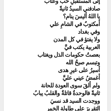
إلى المستقبلِ حبٌّ وعتاب
صادفني السيدُ ثانيةً
يا اللهُ أليسَ ينام؟
أمكتوبٌ في الشامِ علي
وفي بغداد
ولا يفتؤ في كل المدن
العربية يكتب فيَّ
بعصتُ حكومات الذل ويغتاب
وتبسم صبحُ الله
أسيرُ على غيرِ هدى
أغمضُ عيني عليَّ
ولم ألقَ سوى العودة للحانة
ثانيةً فالوحدةُ قاتلةٌ والقلبُ يبابُ
ووجدت السيد قد نسيَ
التقريرَ على طاولة الخمر