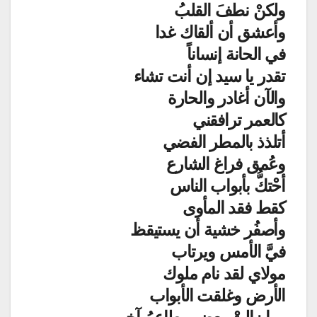
ولكنْ نطفَ القلبُ
وأعشق أن ألقاك غدا
في الحانة إنساناً
تقدر يا سيد إن أنت تشاء
والآن أغادر والحارة
كالعمر ترافقني
أتلذذ بالمطر الفضي
وعُمق فراغ الشارع
أحْتكُّ بأبواب الناس
كقط فقد المأوى
وأصفُر خشية أن يستيقظ
فيَّ الأمس ويرتاب
مولاي لقد نام ملوك
الأرض وغلقت الأبواب