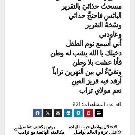
مسحتُ حذائيَ بالتقرير
البائسِ فاحتجَّ حذائي
وسّخهُ التقرير
وعاودني
أني أسمع نوم الطفل
دخيلك يا الله يشب له وطن
فأنا عشت بلا وطن
وتقيّءُ لي بين النهرين تراباً
أرقد فيه قريرَ العينِ
نعم مولاي تراب
عدد المشاهدات:
821
الاحتلال يواصل حرب الإبادة
بوتين يكشف تفاصيل
تصفّح
على غزة و العالم يواصل
مكالمته الهاتفية مع ترامب