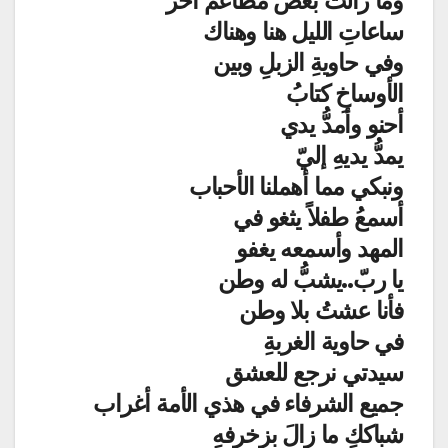
وما زالتْ بعض مطاعمُ آخر
ساعاتِ الليل هنا وهناك
وفي حاويةِ الزبلِ وبين
الأوساخِ كتابُ
أحنو وأمدُّ يدي
يمدُّ يديهِ إليّ
ونبكي مما أهملنا الأحباب
أسمعُ طفلاً يثغو في
المهد وأسمعه يغفو
يا ربّ..يشبُّ له وطن
فأنا عشتُ بلا وطن
في حاوية الغربةِ
سيدتي نرجع للعشق
جميع الشرفاء في هذي الأمة أغراب
شباككِ ما زالَ بزخرفهِ