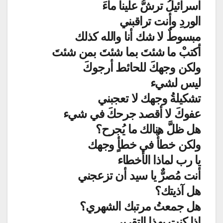
اسرائيلُ ترشُّ علينا ماءَ
الوردِ وأنت تراقبني
مبسوطٌ لا شك أنا والله كذلك
أكتبْ ما شئتَ بما شئتَ بمن شئتَ
ولكن وجهكَ للحائط أرجوكَ
ليس لشيء
تشكيلةُ وجهك لا تعجبني
عفوكَ لا أقصد جرحكَ في شيء
هل ظلَّ هنالك ما يُجرح؟
ولكن خطأٌ في خطأٍ وجهك
يا رب لماذا الأخطاء
أنت مُصرٌّ يا سيد أن تزعجني
هل آذيتك؟
هل جمعتُ مرتبك الشهري؟
إذا كنت بهذا التقريرِ