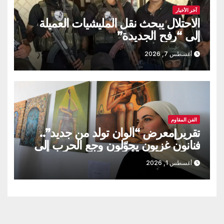
آخر الأخبار
الاحتلال يبحث نقل المليشيات العميلة
إلى “رفح الجديدة”
أغسطس 7, 2026
الفن المقاوم
تقرير|معرض “ألوان تولد من جديد”..
فنانون غزيون يحوّلون وجع الحرب إلى
لوحات تنبض بالأمل
أغسطس 1, 2026