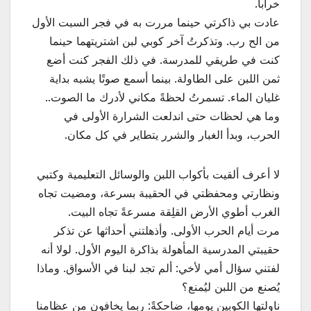
خرابا.
عادت بي ذاكرتي حينما مررت به في فجر السبت الأول
من الح رب. وتذكرتُ آخر كوبي لبن اشتريتهما حينما
كنت في طريقي للمدرسة. في ذلك الفجر كنت أضع
ثمن اللبن على الطاولة. بينما أسمع صوتًا يشبه بداية
غليان الماء. تسمرتُ لحظةً مكاني لأدرك ما الصوت..
وما هي لحظات حتى اندلعت الشرارة الأولى في
الحرب، وبدأ الغبار والشرر يتطاير في كل مكان.
لا أعرف ألقيت بأكواب اللبن والوسائل التعليمية وكتبي
ونظارتي ومحفظتي في الحقيبة بسرعة، ومضيت تجاه
الغرب أطوي الأرض القلِقة مسرعةً تجاه البيت.
مرت أيام الحرب الأولى. وأذهلتني أحداثها عن تذكر
حقيبتي المدرسية المأهولة بذاكرة اليوم الأول. لولا أنه
لفتني سؤال أمي لأخي: ألم تجد لبنا في الأسواق. وماذا
يُصنع من اللبن ليُمنع؟
ناولتها الكوبين يومها، ضاحكةً: ربما يخافون من عظامنا