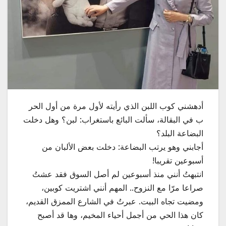
أدهشني كوب اللبن الذي رأيته لأول مرة من أول الحر
ب في البقالة، سألت البائع باستغراب: لبن؟ وهل دخلت
البضاعة البلد؟
أجابني وهو يرتب البضاعة: دخلت بعض الألبان من
أسبوعين تقريبا!
انتبهتُ أنني منذ أسبوعين لم أصل السوق فقد عشتُ
صراعا مرّا مع النزوح.. المهم أنني اشتريت كوبين،
ومضيت تجاه البيت. عبرتُ في الشارع الممزق القديم،
كان هذا الحي من أجمل أحياء المخيم، وها قد أصبح