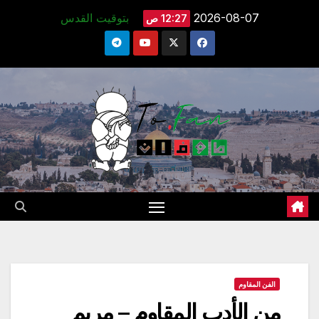
Ski
2026-08-07
بتوقيت القدس
12:27 ص
t
conten
الفن المقاوم
من الأدب المقاوم – مريم