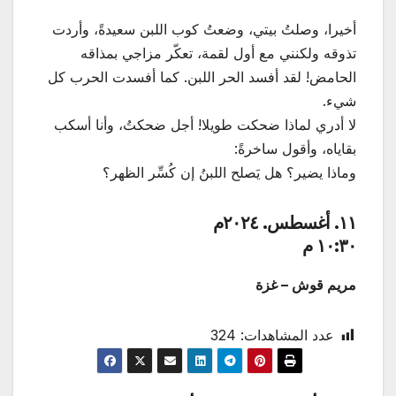
أخيرا، وصلتُ بيتي، وضعتُ كوب اللبن سعيدةً، وأردت
تذوقه ولكنني مع أول لقمة، تعكّر مزاجي بمذاقه
الحامض! لقد أفسد الحر اللبن. كما أفسدت الحرب كل
شيء.
لا أدري لماذا ضحكت طويلا! أجل ضحكتُ، وأنا أسكب
بقاياه، وأقول ساخرةً:
وماذا يضير؟ هل يَصلح اللبنُ إن كُسِّر الظهر؟
١١. أغسطس. ٢٠٢٤م
١٠:٣٠ م
مريم قوش – غزة
عدد المشاهدات:
324