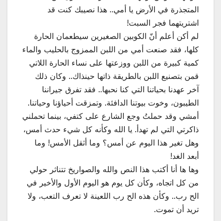
المتجذرة في الأرض يا أمي.. هذا نصيبك كنت قد
اشتريتهما فجر السبت!
لم أكن أعلم أنّ الكوبين الصغيرين سيطعمان الحارة
كلها، فقد صنعت أمي من اللبن الممزوج بالحليب والماء
كمية كبيرة من اللبن ووزعتها على نساء الحارة اللاتي
قمن بتصنيع اللبن بالطريقة ذاتها حينذاك.. وكان ذلك
آخر عهدنا بحياتنا التي كنا نحبها.. فقد تفرق جيراننا
الطيبون، وخوت بيوتنا الدافئة. وتمزقت أحياؤنا وحياتنا.
أمشي وقد حملتُ وجع الشارع على كتفي، بينما تحملني
ذاكرتي التي لم تهدأ. يا الله وكأنه كل شيء حدث أمس،
وهل تغير هذا اليوم عن أمس؟ وما أثقل الأمس! وما
أبعد الغد!
وها ها أنا أكتب هذا النص والله والصواريخ تتناثر حولي
من كل اتجاه، وكأن كل يوم هو اليوم الأول والأخير في
الح رب.. وكأن هذه الح رب اللعينة لا تعرف التعب، ولا
تريد أن تموت.