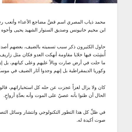
محمد ذياب المصري اسم قضَّ مضاجع الأعداء وأتعب رفا
ابن مخيم خانيونس وصديق السنوار الشهيد يحيى وأخوه 
حاول الكثيرون ذكر سبب تسميته بالضيف، بعضهم أصدقاء 
أُنشِئت فيها خلايا مقاومة أنهكت العدو فكان مثل زاريف
ما حلت في أرض صارت وبالاً عليهم وعلى كيانهم، بل 
وكوريا الديمقراطية بل إنهم وجدوا آثار الضيف في موس
كان ولا يزال لغزاً عجزت عن حله كل استخباراتهم، قالو
الحال أن ظنوا بأنه عصيٌ على الموت وأنه بعدَّةِ أرواحٍ.
في ظلِّ كل هذا التطور التكنولوجي وانتشار وسائل ال
صوت أكيدة له.