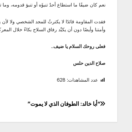
نعم كان ضيفًا ما استطاع أحدٌ تنبؤَه أو تنبؤ قدومه، وما تو
فقدت المقاومة قائدًا لا يكترثُ للمجد الشخصي ولا لأن
وأمتنا وأيضًا دون أن يكبِّد رفاق السلاح بكاءً خلال ال
فعلى روحك السلام يا ضيف
..
صلاح الدين حلس
عدد المشاهدات:
628
“أبا خالد: الطوفان الذي لا يموت”
تصفّح
المقالات