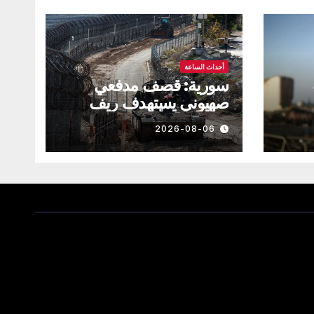
أحداث الساعة
سورية: قصف مدفعي
صهيوني يستهدف ريف
ر
القنيطرة الأوسط
2026-08-06