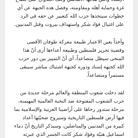
غزة وحماية أهله ومقاومته، وفصل هذه الجبهة عن أي
خطوات سيتخذها حزب الله كتعبير عن حقه في الرد
على اغتيال فؤاد شكر واستهداف بيروت وقتل المدنيين.
وأخذاً بعين الاعتبار طبيعة معركة طوفان الأقصى
وقضية تحرير فلسطين وطبيعة أعداءها أرى أنّ هذا
المنحى سيظل متصاعداً، أي أنّ التمييز بين دور حزب
الله كجبهة إسناد ودوره كجبهة اشتباك مباشر سيبقى
مستمراً ومتصاعداً.
لقد دخلت شعوب المنطقة والعالم مرحلة جديدة من
حرب الشعوب المفتوحة ضد النخبة العالمية المهيمنة،
مرحلة ستدور رحاها على أراضينا العربية والإسلامية بما
فيها أرض فلسطين التاريخية وسيروح ضحيّتها أعداد
كبيرة من المدنيين والمناضلين، وسيذكر التاريخ أنّ دماء
اسماعيل هنيّة وفؤاد شكر كانت الجسر الذي عبرته