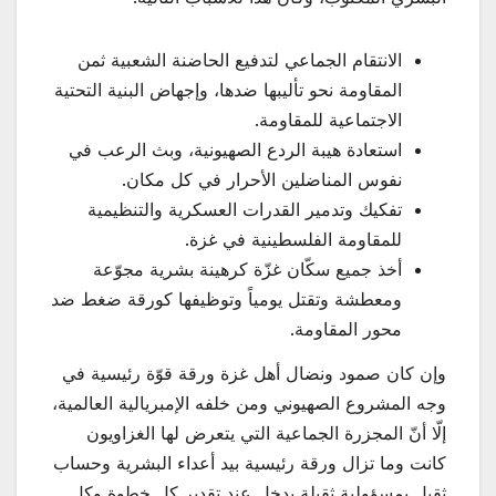
الانتقام الجماعي لتدفيع الحاضنة الشعبية ثمن
المقاومة نحو تأليبها ضدها، وإجهاض البنية التحتية
الاجتماعية للمقاومة.
استعادة هيبة الردع الصهيونية، وبث الرعب في
نفوس المناضلين الأحرار في كل مكان.
تفكيك وتدمير القدرات العسكرية والتنظيمية
للمقاومة الفلسطينية في غزة.
أخذ جميع سكّان غزّة كرهينة بشرية مجوّعة
ومعطشة وتقتل يومياً وتوظيفها كورقة ضغط ضد
محور المقاومة.
وإن كان صمود ونضال أهل غزة ورقة قوّة رئيسية في
وجه المشروع الصهيوني ومن خلفه الإمبريالية العالمية،
إلّا أنّ المجزرة الجماعية التي يتعرض لها الغزاويون
كانت وما تزال ورقة رئيسية بيد أعداء البشرية وحساب
ثقيل بمسؤولية ثقيلة يدخل عند تقدير كل خطوة وكل