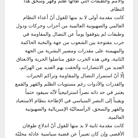
والأمم والطبقات التي طالها ظلم وقهر وسحق هذا
النظام.
كانت مقدمة أولى لا بد منها للقول أنّ أعداء النظام
العالمي والصهيونية العالمية من أحزاب وحركات ودول
وطبقات لم يتوقفوا يوماً عن النضال والمقاومة في
حرب مفتوحة بين الشعوب من جهة والنخبة الحاكمة
والمهيمنة على مقدرات ومصير البشرية من الجهة
الثانية، وفي هذه الحرب حقق مناضلوا الحرية والانعتاق
العديد من الانتصارات وألحقت بهم العديد من الهزائم،
إلّا أنّ استمرار النضال والمقاومة وتراكم الخبرات
والقدرات والأدوات رغم مستويات الظلم والقهر والقمع
يعتبر في حد ذاته نصراً استراتيجياً لأنّه سيقود حتماً
ويقيناً إلى النصر السياسي في الإطاحة بنظام الاستعباد
والقهر والسحق، الرأسماليّة الإمبريالية والصهيونية
العالمية.
كانت مقدمة ثانية لا بد منها للقول أنّ اندلاع طوفان
الأقصى وإن كان تعبيراً عن قضية سياسية عادلة محليّة