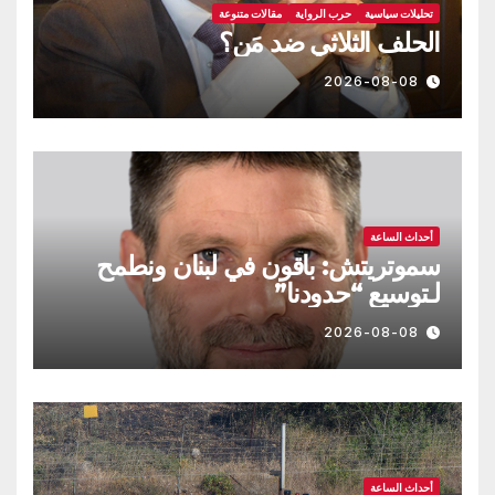
تحليلات سياسية
حرب الرواية
مقالات متنوعة
الحلف الثلاثي ضد مَن؟
2026-08-08
أحداث الساعة
سموتريتش: باقون في لبنان ونطمح
لـتوسيع “حدودنا”
2026-08-08
أحداث الساعة