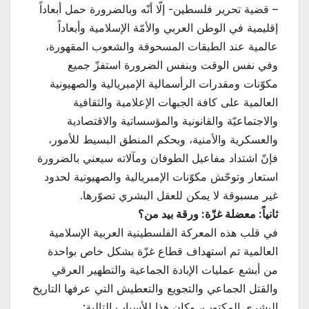
– قضية تحرير فلسطين- إلّا أنّه وبالضرورة حمل أبعاداً
إقليمية في الوطن العربي والأمّة الإسلامية وأبعاداً
عالمية عند الطبقات المسحوقة والشعوب المقهورة،
وفي نفس الوقت وبنفس الضرورة استفزّ جميع
مكوّنات ومقدرات الرأسمالية الإمبريالية والصهيونية
العالمية على كافة الجبهات الإعلامية والثقافية
والاجتماعيّة والقانونية والمؤسساتية والاقتصادية
والعسكرية والأمنية، وبحكم المنطق البسيط للأمور،
فإنّ اشتداد مفاعيل الطوفان ومآلاته سيعني بالضرورة
استعار وتوحّش مكوّنات الإمبريالية والصهيونية لحدود
غير مسبوقة لا يمكن للعقل البشري تصوّرها.
ثانياً: معضلة غزّة: ورقة بيد من؟
في قلب هذه المعركة الفلسطينية العربية الإسلامية
العالمية تم استهداف قطاع غزّة بشكل خاص بواحدة
من أبشع عمليات الإبادة الجماعية والتطهير العرقي
والقتل الجماعي والتجويع والتعطيش التي عرفها التاريخ
البشري المكتوب، وكان هذا للأسباب التالية: