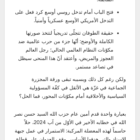
فتح الباب أمام تدخل روسي أوسع كرد فعل على
التدخل الأمريكي الأوسع عسكرياً وأمنياً.
حقيقة الطوفان تتجلّى تدريجياً لتتخذ صورتها
الكاملة والأوضح: أنّها جزء من حرب عالمية ضد
مكوّنات النظام العالمي الحالي؛ رجل العالم
العجوز والمريض، وأعتقد أنّ هذا المنحى سيظل
في تصاعد مستمر.
ولكن رغم كل ذلك وبسببه تبقى ورقة المجزرة
الجماعية في غزّة هي الأثقل في كفّة المسؤولية
السياسية والأخلاقية أمام مكوّنات المحور، فما الحل؟
بعبارة واحدة قدم أمين عام حزب الله السيد حسن نصر
الله في خطابه الأخير في الأوّل من آب 2024، حلاً
حاسماً لهذه المعضلة المركبة: الاستمرار في عمل جبهة
الإسناد والتي هدفها الأساسي وقف العدوان على قطاع