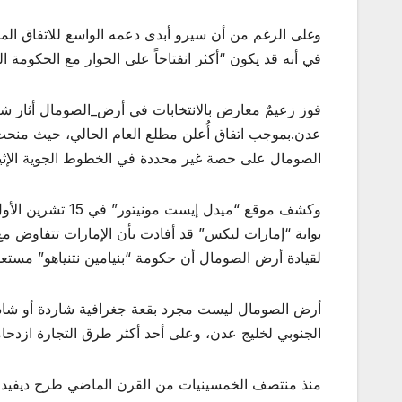
وغلى الرغم من أن سيرو أبدى دعمه الواسع للاتفاق المق
في أنه قد يكون “أكثر انفتاحاً على الحوار مع الحكومة ال
فوز زعيمٌ معارض بالانتخابات في أرض_الصومال أثار شك
عدن.بموجب اتفاق أُعلن مطلع العام الحالي، حيث منح
الصومال على حصة غير محددة في الخطوط الجوية الإثيوب
بوابة “إمارات ليكس” قد أفادت بأن الإمارات تتفاوض 
لقيادة أرض الصومال أن حكومة “بنيامين نتنياهو” مستعد
أرض الصومال ليست مجرد بقعة جغرافية شاردة أو شاذة، 
الجنوبي لخليج عدن، وعلى أحد أكثر طرق التجارة ازدحام
منذ منتصف الخمسينيات من القرن الماضي طرح ديفيد بن