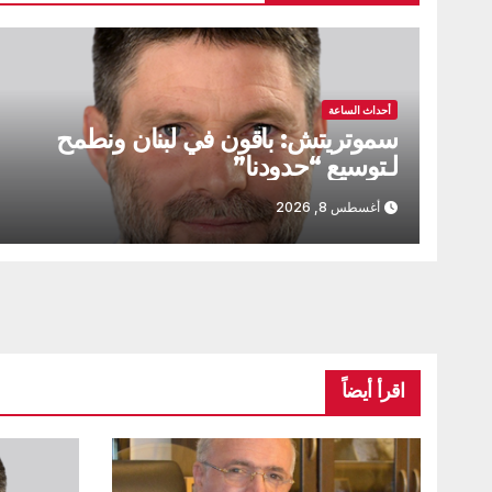
أحداث الساعة
سموتريتش: باقون في لبنان ونطمح
لـتوسيع “حدودنا”
أغسطس 8, 2026
اقرأ أيضاً