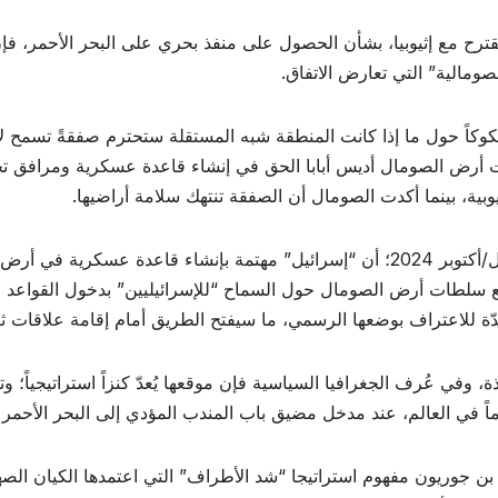
ترح مع إثيوبيا، بشأن الحصول على منفذ بحري على البحر الأحمر، فإن
صومالية” التي تعارض الاتفاق.
وكاً حول ما إذا كانت المنطقة شبه المستقلة ستحترم صفقةً تسمح لإث
ت أرض الصومال أديس أبابا الحق في إنشاء قاعدة عسكرية ومرافق ت
ية، بينما أكدت الصومال أن الصفقة تنتهك سلامة أراضيها.
وكشف موقع “ميدل إيست مونيتور” في 15 تشرين الأول/أكتوبر 2024؛ أن “إسرائيل” مهتمة
مع سلطات أرض الصومال حول السماح “للإسرائيليين” بدخول القواعد ا
ّة للاعتراف بوضعها الرسمي، ما سيفتح الطريق أمام إقامة علاقات ثنا
وفي عُرف الجغرافيا السياسية فإن موقعها يُعدّ كنزاً استراتيجياً
اً في العالم، عند مدخل مضيق باب المندب المؤدي إلى البحر الأحمر
 جوريون مفهوم استراتيجا “شد الأطراف” التي اعتمدها الكيان الص