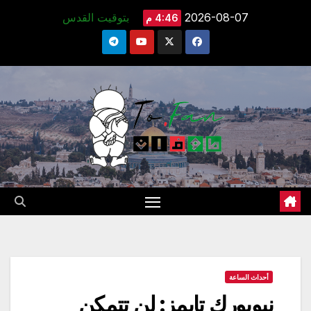
Ski
2026-08-07
بتوقيت القدس
4:46 م
t
conten
أحداث الساعة
نيويورك تايمز: لن تتمكن