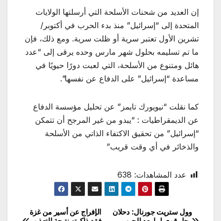
إن العديد من شحنات الأسلحة التي أرسلتها الولايات
المتحدة إلى “إسرائيل” منذ بدء الحرب في أكتوبر/
تشرين الأول تعتبر سرية أو ظلت سرية. ومع ذلك، فإن
ما تم تسليمه بحلول شهر مارس وحده يرقى إلى “عدد
هائل ومتنوع من الأسلحة، التي لعبت دورًا حيويًا في
مساعدة “إسرائيل” على الدفاع عن نفسها”.
كما نقلت “نيويورك تايمز” عن تحليل مؤسسة الدفاع
عن الديمقراطيات : “يبدو من غير المرجح أن تتمكن
“إسرائيل” من تحقيق الاكتفاء الذاتي من الأسلحة
والذخائر في أي وقت قريب”
عدد المشاهدات:
638
وول ستريت جورنال: دحلان
الإفراج عن أسير من غزة
تصفّح
رجل قوي لما بعد الحرب
فقد ذاكرته نتيجة التعذيب