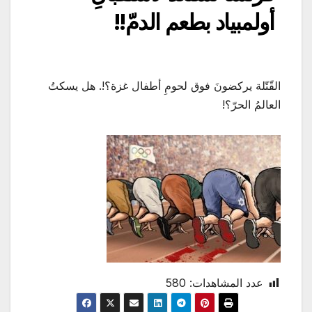
أولمبياد بطعم الدمّ!!
القّتّلة يركضونَ فوق لحومِ أطفال غزة؟!. هل يسكتُ
العالمُ الحرّ؟!
عدد المشاهدات:
580