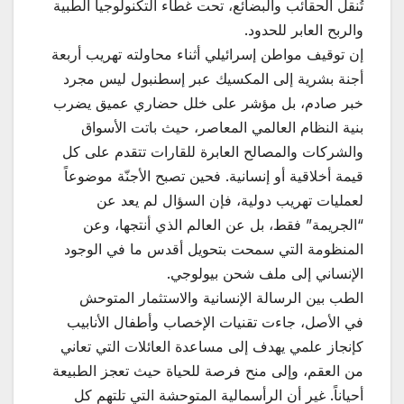
تُنقل الحقائب والبضائع، تحت غطاء التكنولوجيا الطبية
والربح العابر للحدود.
إن توقيف مواطن إسرائيلي أثناء محاولته تهريب أربعة
أجنة بشرية إلى المكسيك عبر إسطنبول ليس مجرد
خبر صادم، بل مؤشر على خلل حضاري عميق يضرب
بنية النظام العالمي المعاصر، حيث باتت الأسواق
والشركات والمصالح العابرة للقارات تتقدم على كل
قيمة أخلاقية أو إنسانية. فحين تصبح الأجنّة موضوعاً
لعمليات تهريب دولية، فإن السؤال لم يعد عن
“الجريمة” فقط، بل عن العالم الذي أنتجها، وعن
المنظومة التي سمحت بتحويل أقدس ما في الوجود
الإنساني إلى ملف شحن بيولوجي.
الطب بين الرسالة الإنسانية والاستثمار المتوحش
في الأصل، جاءت تقنيات الإخصاب وأطفال الأنابيب
كإنجاز علمي يهدف إلى مساعدة العائلات التي تعاني
من العقم، وإلى منح فرصة للحياة حيث تعجز الطبيعة
أحياناً. غير أن الرأسمالية المتوحشة التي تلتهم كل