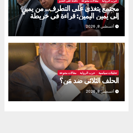
حرب الرواية
مقالات متنوعة
نافذة على العدو
مجتمع يتغذى على التطرف.. من يمينٍ
إلى يمين اليمين: قراءة في خريطة
الانتخابات “الإسرائيلية” المقبلة
أغسطس 8, 2026
تحليلات سياسية
حرب الرواية
مقالات متنوعة
الحلف الثلاثي ضد مَن؟
أغسطس 8, 2026