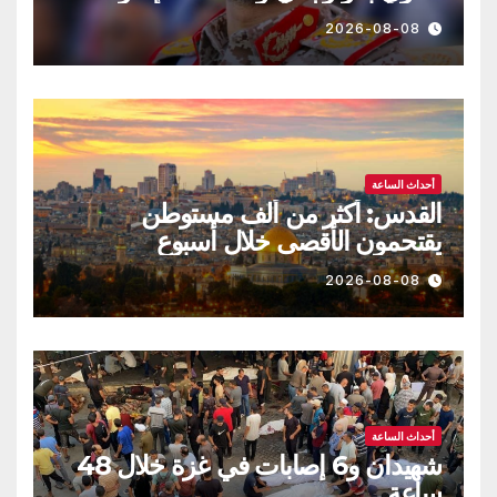
بالحصار مستمرة حتى تحقق أهدافها
2026-08-08
أحداث الساعة
القدس: أكثر من ألف مستوطن
يقتحمون الأقصى خلال أسبوع
2026-08-08
أحداث الساعة
شهيدان و6 إصابات في غزة خلال 48
ساعة