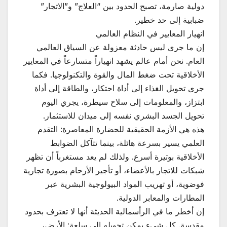
دولية صارمة، تصبح الحدود بين “العلاج” و”الاتجار”
ضبابية إلى حد خطير.
انهيار المعايير في النظام العالمي
إن ما جرى ليس حادثة معزولة عن السياق العالمي
العام. نحن أمام عالم يشهد انهياراً متسارعاً في المعايير
الأخلاقية تحت ضغط المال والقوة والتكنولوجيا. فكما
جرى تحويل الغذاء إلى أداة احتكار، والطاقة إلى أداة
ابتزاز، والمعلومات إلى سلاح سيطرة، يجري اليوم
تحويل الجسد البشري نفسه إلى ميدان للاستثمار.
هذه هي الأزمة الحقيقية للحضارة المعاصرة: التقدم
العلمي يسير بسرعة هائلة، بينما تتآكل الضوابط
الأخلاقية بوتيرة أسرع. ولذلك لم يعد مستغرباً أن تظهر
شبكات للاتجار بالأعضاء، أو تأجير الأرحام بصورة تجارية
فوضوية، أو تهريب المواد البيولوجية البشرية عبر
المطارات والمعابر الدولية.
إن أخطر ما في الرأسمالية الحديثة أنها لا تعترف بحدود
مقدسة. كل شيء يمكن تحويله إلى سلعة: الأرض،