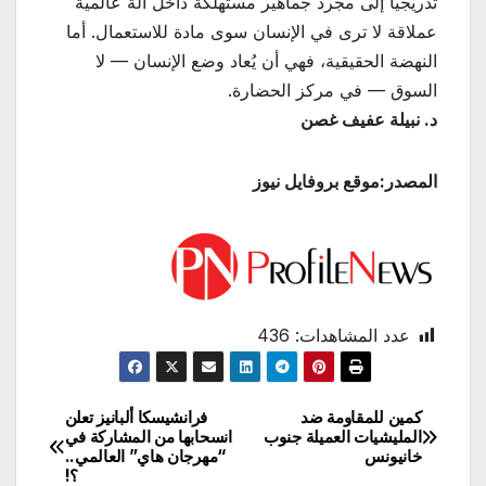
تدريجياً إلى مجرد جماهير مستهلكة داخل آلة عالمية
عملاقة لا ترى في الإنسان سوى مادة للاستعمال. أما
النهضة الحقيقية، فهي أن يُعاد وضع الإنسان — لا
السوق — في مركز الحضارة.
د. نبيلة عفيف غصن
المصدر:موقع بروفايل نيوز
عدد المشاهدات:
436
كمين للمقاومة ضد
فرانشيسكا ألبانيز تعلن
تصفّح
المليشيات العميلة جنوب
انسحابها من المشاركة في
خانيونس
“مهرجان هاي” العالمي..
المقالات
؟!