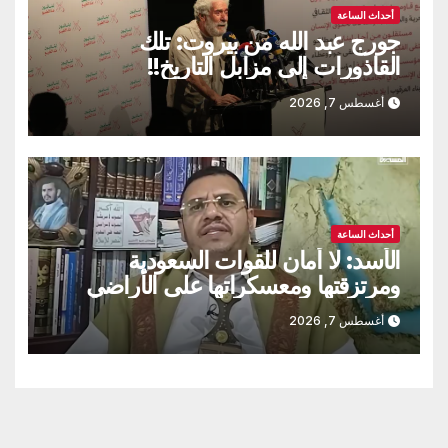
أحداث الساعة
جورج عبد الله من بيروت: تلك
القاذورات إلى مزابل التاريخ!!
أغسطس 7, 2026
أحداث الساعة
الأسد: لا أمان للقوات السعودية
ومرتزقتها ومعسكراتها على الأراضي
اليمنية
أغسطس 7, 2026