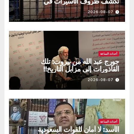
تكشف ظروف الأسيرات في
“الدامون”
2026-08-07
أحداث الساعة
جورج عبد الله من بيروت: تلك
القاذورات إلى مزابل التاريخ!!
2026-08-07
أحداث الساعة
الأسد: لا أمان للقوات السعودية