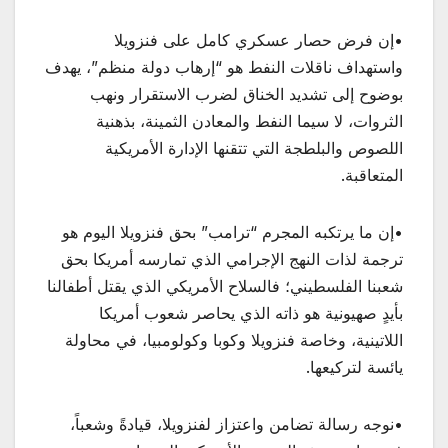
•إن فرض حصار عسكري كامل على فنزويلا
واستهداف ناقلات النفط هو “إرهاب دولة منظم”، يهدف
بوضوح إلى تشديد الخناق لضرب الاستقرار ونهب
الثروات، لا سيما النفط والمعادن الثمينة، بذهنية
اللصوص والبلطجة التي تتقنها الإدارة الأمريكية
المتعاقبة.
•إن ما يرتكبه المجرم “ترامب” بحق فنزويلا اليوم هو
ترجمة لذات النهج الإجرامي الذي تمارسه أمريكا بحق
شعبنا الفلسطيني؛ فالسلاح الأمريكي الذي يقتل أطفالنا
بأيدٍ صهيونية هو ذاته الذي يحاصر شعوب أمريكا
اللاتينية، وخاصة فنزويلا وكوبا وكولومبيا، في محاولة
يائسة لتركيعها.
•نوجه رسالة تضامن واعتزاز لفنزويلا، قيادةً وشعباً،