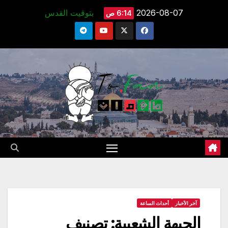
Ski
2026-08-07
بتوقيت القدس
6:14 ص
t
conten
آخر الأخبار
أحداث الساعة
الجبهة الشعبية: تصنيف