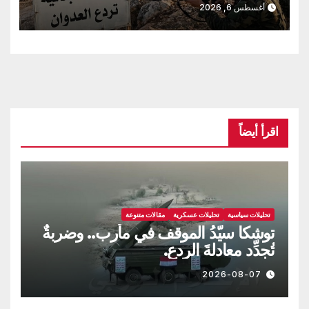
أغسطس 6, 2026
اقرأ أيضاً
تحليلات سياسية
تحليلات عسكرية
مقالات متنوعة
توشكا سيّدُ الموقف في مأرب.. وضربةٌ
تُجدِّد معادلةَ الردع.
2026-08-07