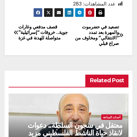
عدد المشاهدات:
283
تصعيد في حضرموت
قصف مدفعي وغارات
تصفّح
والمهرة بعد تمدد
جوية.. خروقات “إسرائيلية”
“الانتقالي” ومخاوف من
متواصلة للهدنة في غزة
المقالات
صراع قبلي
Related Post
أحداث الساعة
معتقل في سجون السلطة.. دعوات
لانقاذ حياة الناشط الفلسطيني مزيد