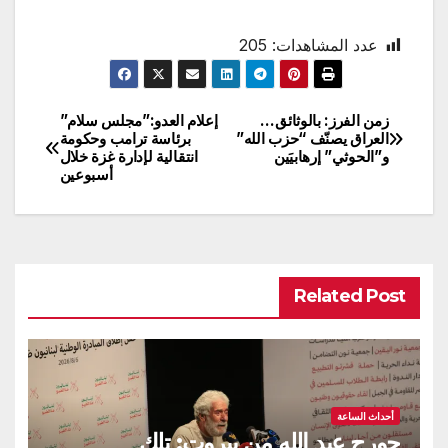
عدد المشاهدات:
205
زمن الفرز: بالوثائق…
إعلام العدو:”مجلس سلام”
تصفّح
العراق يصنّف “حزب الله”
برئاسة ترامب وحكومة
و”الحوثي” إرهابيَين
انتقالية لإدارة غزة خلال
المقالات
أسبوعين
Related Post
أحداث الساعة
جورج عبد الله من بيروت: تلك