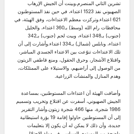
تشرين الثاني المنصرم.وبينت أن الجيش الإرهاب
الصهيوني نفذ 1523 اعتداء، في حين نفذ المستوطنون
621 اعتداء.وتركزت معظم الاعتداءات، وفق الهيئة، في
محافظات رام الله (وسط) بـ360 اعتداء، والخليل
(جنوب) بـ348 اعتداء، وبيت لحم (جنوب) بـ342
اعتداء، ونابلس (شمال) بـ334 اعتداء.وأشارت إلى أن
تلك الاعتداءات تنوّعت بين الاعتداء الجسدي المباشر،
واقتلاع الأشجار، وحرق الحقول، ومنع قاطفي الزيتون
من الوصول إلى أراضيهم، والاستيلاء على الممتلكات،
وهدم المنازل والمنشآت الزراعية.
وأضافت الهيئة أن اعتداءات المستوطنين، بمساعدة
الجيش الصهيوني، أسفرت عن اقتلاع وتخريب وتسميم
1986 شجرة، منها 466 شجرة زيتون.وأشار التقرير
إلى أن المستوطنين حاولوا إقامة 19 بؤرة استيطانية
جديدة، وأن ذلك لا يمكن له أن يكون إلا بتعليمات
واضحة من المستوى السياسي في دولة الاحتلال،