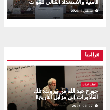
الأمنية والاستعداد القتالي للقوات
العراقية!!
أغسطس 7, 2026
اقرأ أيضاً
أحداث الساعة
جورج عبد الله من بيروت: تلك
القاذورات إلى مزابل التاريخ!!
2026-08-07