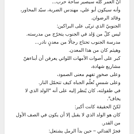
أنّ العمر كلّه سيصير ساحة حرب…
وأنه سيكون أبو علي، مهندس الضربة، سيّد المحاور،
وقائد الرضوان.
الجنوبيّ الذي تربّى على البراكين:
ليس كلّ من وُلد في الجنوب يتخرّج من مدرسته.
مدرسة الجنوب تحتاج رجالًا من معدنٍ نادر…
وهيثم كان من هذا المعدن.
كبر على أصوات الأمهات اللواتي يعرفن أن أبناءهنّ
مشاريع شهادة،
وعلى صخورٍ تفهم معنى الصمود،
وعلى شمسٍ تُعلّم الجباه كيف تتحمّل النار.
في طفولته، كان يُنظر إليه على أنه “الولد الذي لا
يخاف”.
لكنّ الحقيقة كانت أكبر:
كان هو الولد الذي لا يقبل إلا أن يكون في الصف الأول
من القدر.
فجرُ الفدائي – حين بدأ الرمل يشتعل: