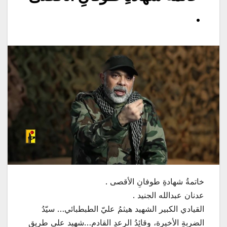
.
خاتمةُ شهادةِ طوفانِ الأقصى .
عدنان عبدالله الجنيد .
القيادي الكبير الشهيد هيثمُ عليّ الطبطبائي… سيّدُ
الضربةِ الأخيرة، وقائِدُ الرعدِ القادم…شهيد على طريق