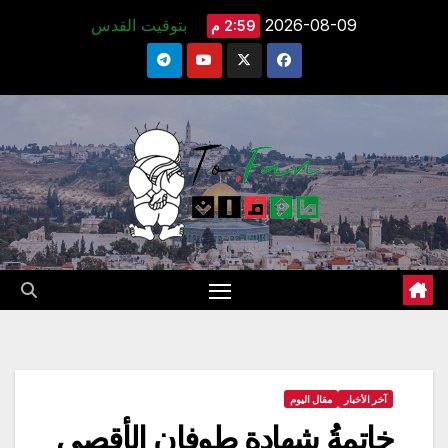
Ski
2026-08-09
بتوقيت القدس
2:59 م
t
conten
آخر الأخبار
مقال اليوم
خاتمةُ شهادةِ طوفانِ الأقصى