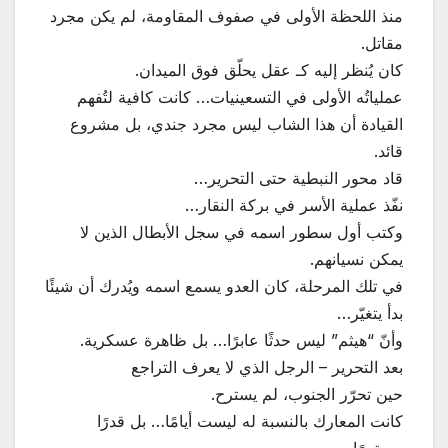
منذ اللحظة الأولى في صفوف المقاومة، لم يكن مجرد
مقاتل.
كان يُنظر إليه كـ عقل يحلّق فوق الميدان.
عملياتُه الأولى في التسعينيات… كانت كافية لتُفهم
القيادة أن هذا الشاب ليس مجرد جندي، بل مشروع
قائد.
قاد محور النبطية حتى التحرير…
نفّذ عملية الأسر في بركة النقار…
وكتب أول سطور اسمه في سجل الأبطال الذين لا
يمكن نسيانهم.
في تلك المرحلة، كان العدو يسمع اسمه ويُدرك أن شيئًا
بدأ يتغيّر…
وأنّ “هيثم” ليس حدثًا عابرًا… بل ظاهرة عسكرية.
بعد التحرير – الرجل الذي لا يعرف التراجع
حين تحرّر الجنوب، لم يسترح.
كانت المعارك بالنسبة له ليست أيامًا… بل قدرًا