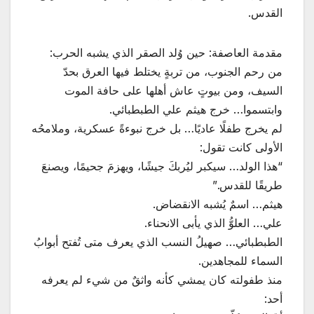
القدس.
مقدمة العاصفة: حين وُلد الصقر الذي يشبه الحرب:
من رحم الجنوب، من تربةٍ يختلط فيها العرق بحدّ
السيف، ومن بيوتٍ عاش أهلها على حافة الموت
وابتسموا… خرج هيثم علي الطبطبائي.
لم يخرج طفلًا عاديًا… بل خرج نبوءةً عسكرية، وملامحُه
الأولى كانت تقول:
“هذا الولد… سيكبر ليُربكَ جيشًا، ويهزمَ جحيمًا، ويصنعَ
طريقًا للقدس.”
هيثم… اسمٌ يُشبه الانقضاض.
علي… العلوُّ الذي يأبى الانحناء.
الطبطبائي… صهيلُ النسب الذي يعرف متى تُفتح أبوابُ
السماء للمجاهدين.
منذ طفولته كان يمشي كأنه واثقٌ من شيء لم يعرفه
أحد: