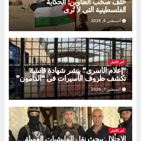
خلف صخب العناوين: الحكاية
الفلسطينية التي لا تُرى
أغسطس 8, 2026
آخر الأخبار
“إعلام الأسرى” ينشر شهادة قاسية
تكشف ظروف الأسيرات في “الدامون”
أغسطس 7, 2026
آخر الأخبار
الاحتلال يبحث نقل المليشيات العميلة