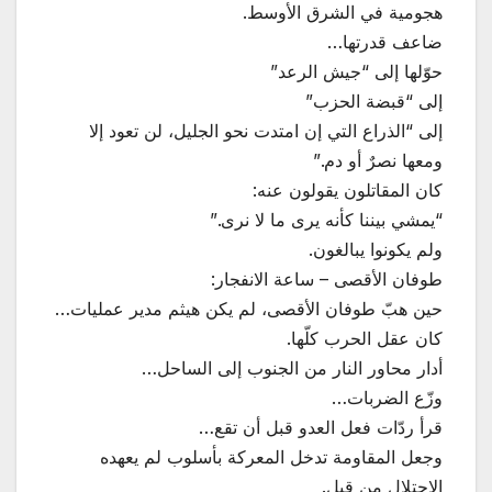
هجومية في الشرق الأوسط.
ضاعف قدرتها…
حوّلها إلى “جيش الرعد”
إلى “قبضة الحزب”
إلى “الذراع التي إن امتدت نحو الجليل، لن تعود إلا
ومعها نصرٌ أو دم.”
كان المقاتلون يقولون عنه:
“يمشي بيننا كأنه يرى ما لا نرى.”
ولم يكونوا يبالغون.
طوفان الأقصى – ساعة الانفجار:
حين هبّ طوفان الأقصى، لم يكن هيثم مدير عمليات…
كان عقل الحرب كلّها.
أدار محاور النار من الجنوب إلى الساحل…
وزّع الضربات…
قرأ ردّات فعل العدو قبل أن تقع…
وجعل المقاومة تدخل المعركة بأسلوب لم يعهده
الاحتلال من قبل.