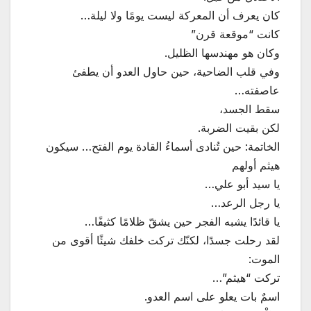
كان يعرف أن المعركة ليست يومًا ولا ليلة…
كانت “موقعة قرن”
وكان هو مهندسها الظليل.
وفي قلب الضاحية، حين حاول العدو أن يطفئ
عاصفته…
سقط الجسد،
لكن بقيت الضربة.
الخاتمة: حين تُنادى أسماءُ القادة يوم الفتح… سيكون
هيثم أولهم
يا سيد أبو علي…
يا رجل الرعد…
يا قائدًا يشبه الفجر حين يشقّ ظلامًا كثيفًا…
لقد رحلت جسدًا، لكنّك تركت خلفك شيئًا أقوى من
الموت:
تركت “هيثم”…
اسمٌ بات يعلو على اسم العدو.