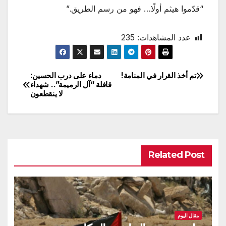
“قدّموا هيثم أولًا… فهو من رسم الطريق.”
عدد المشاهدات:
235
تم أخذ القرار في المنامة!
دماء على درب الحسين:
تصفّح
قافلة “آل الرميمة”.. شهداء
لا ينقطعون
المقالات
Related Post
مقال اليوم