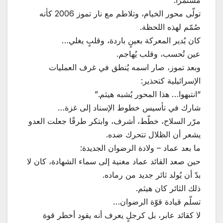
مستمرًا.
تولّى محور الخيام، وتلاطم مع نار تموز 2006 كأنه
صُمّم لهذه اللحظة.
كان يُدير المعركة بعينٍ باردة، وقلبٍ يغلي…
عين تُحسب، وقلب يُهاجم.
وبعد تموز، صار اسمه يُنطق في غرف العمليات
الإسرائيلية كتحذير:
“انتبهوا… هذا المحور يُشبه هيثم.”
شارك في تأسيس خطوط الإسناد إلى غزة…
مرّر السلاح، خطّط، أشرف، وابتكر طرقًا جعلت العدو
يشعر أن الظلال تتحرك ضده.
ما بعد عماد – ولادة الرضوان الجديدة:
حين صعد القائد عماد مغنية إلى سماء الشهادة، كان لا
بدّ أن يُولد ثائر جديد من رماده.
ذلك الثائر كان هيثم.
تسلّم قيادة قوّة الرضوان…
لا كقائد عابر، بل كرجلٍ يعرف أنه يقود أخطر قوة