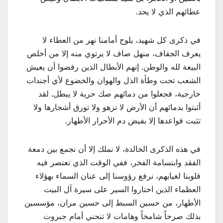
عطائهم الذي لا يحد.
في ذكرى كل شهيد، يلوح أمامنا نهر من العطاء لا
يعرف الجفاف، منهل صاف لا يرتوي منه إلا من أخلص
البيعة لله والوطن. إنهم الأبطال الذين رفضوا أن يعيش
الشعب تحت وطأة الذل والهوان والخضوع لأي أجندات
خارجية، فجعلوا من دمائهم صك حرية لا يبطل. لقد
أثبتوا بدمائهم أن الأرض لا تزهو ولا تورق أشجارها ولا
تثبت قواعدها إلا بفيض دم الأحرار الأطهار.
في هذه الذكرى الخالدة، لا نملك إلا أن نجمع بين دمعة
الفقد وابتسامة الفخر، ففي الوقت الذي تعتصر فيه
قلوبنا لغيابهم، نرفع رؤوسنا إلى عنان السماء بهؤلاء
العظماء الذين اختاروا السير على سيرة آل البيت
الأطهار، من حسين السبط إلى حسين مران، مؤسسين
بذلك صرحاً شامخاً وهامات لا تنحني أمام جبروت