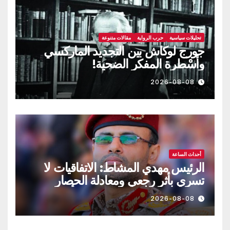
تحليلات سياسية
حرب الرواية
مقالات متنوعة
جورج لوكاش بين التجديد الماركسي
وأسْطرة المفكر الضحية!
2026-08-08
أحداث الساعة
الرئيس مهدي المشاط: الاتفاقيات لا
تسري بأثر رجعي ومعادلة الحصار
بالحصار مستمرة حتى تحقق أهدافها
2026-08-08