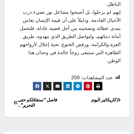
الباطل.
إنهم لم يرحلوا، بل أصبحوا مشاعل نور تضيء درب
الأجيال القادمة، ودليلاً على أن قيمة الإنسان تقاس
بمدى عطائه وتضحيته من أجل قضية عادلة. فلنحمل
أمانة دمائهم، ولنواصل الطريق الذي مهدوه، طريق
العزة،والكرامة، ورفض الخنوع. تحية إجلال لأرواحهم
الطاهرة التي ستبقى روحاً خالدة في وجدان هذا
الوطن.
عدد المشاهدات:
206
كاريكاتير اليوم
فاصل “سنقاتلكم حتى
تصفّح
التحرير”..
المقالات