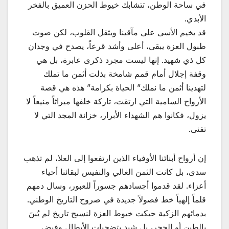
في ساحة الوطن، تتشابك خيوط الحزن العميق بالفخر
الأبدي.
قد يخيم الأسى على مآقينا ويثقل القلوب، لكن صوت
طبول العزة يبقى، أعلى وأشد قرعاً، يصدح في وجدان
كل ذي شهيد. إنها ليست مجرد ذكرى عابرة، بل هي
وقفة إجلال أمام قمم شامخة بذلت أثمن ما تملك
لتهدينا أثمن ما نملك” الحياة بكرامة” هذه هي قصة
الأرواح السامية التي ارتقت، تاركة خلفها ميراثاً منيعاً لا
يزول، فكانوا هم الشهداء الأبرار، خزانة المجد التي لا
تفنى.
إن أرواح أبنائنا الأوفياء الذين ارتفعوا إلى العلا، لم تذهب
سدى، بل كانت الثمن الغالي والنفيس لبقائنا أحياء
أعزاء. لقد قدموا أجسادهم جسوراً للعبور، وسال دمهم
قلماً إلهياً خط فصولاً جديدة في صروح التاريخ الوطني.
بدمائهم الزكية حيكت خيوط العزة لنسيج تاريخ لم يُبنَ
بالطين أو الحجر، بل شيد بتضحيات الأبطال وفيض