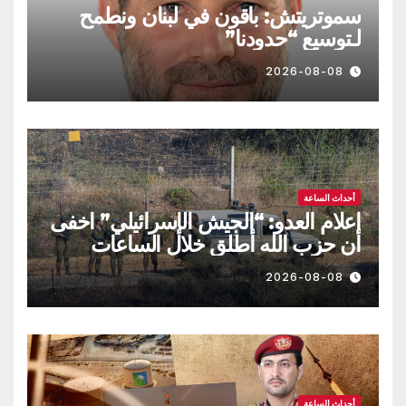
سموتريتش: باقون في لبنان ونطمح
لـتوسيع “حدودنا”
2026-08-08
أحداث الساعة
اعلام العدو: “الجيش الإسرائيلي” اخفى
أن حزب الله أطلق خلال الساعات
الماضية طائرة مسيّرة مفخخة
2026-08-08
أحداث الساعة