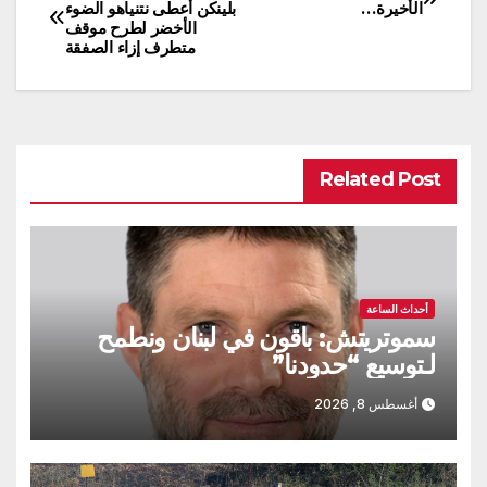
تصفّح
الأخيرة…
بلينكن أعطى نتنياهو الضوء
الأخضر لطرح موقف
المقالات
متطرف إزاء الصفقة
Related Post
أحداث الساعة
سموتريتش: باقون في لبنان ونطمح
لـتوسيع “حدودنا”
أغسطس 8, 2026