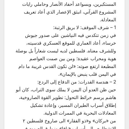
المستكبرين، وبسواعد أحفاد الأنصار وحاملي رايات
المشروع القرآني، انبثق الإعصار الذي أعاد تعريف
المعادلة.
1 – شرف الموقف: لا بريق الرتبة:
في زمن تتكدس فيه النياشين على صدور جيوش
خرساء، أعاد الغماري للموقع العسكري قدسيته،
وللشرف معناه. فلسطين لديه ليست شعاراً بل بوصلة
هوية ومحراب عقيدة؛ ومن بين صمت العواصم
المطبعة ارتفع صوته: «لن تكون القدس غريبة ما دام
في اليمن قلب ينبض بالإيمان».
2 – هندسة القدرات: من الدفاع إلى الردع:
حين ظن العدو أن اليمن لا يملك سوى التراب، كان أبو
هاشم يرسم خرائط التحول: تطوير القوة الصاروخية،
إطلاق أسراب الطيران المسير، وإعادة تشكيل
المعادلات البحرية في الممرات الدولية.
من «بركان» و«ذو الفقار» الى صاروخ فلسطين ٢
الإنشطاري ،إلى أسراب «يافا» وزوارق الصمود في