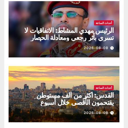
أحداث الساعة
الرئيس مهدي المشاط: الاتفاقيات لا
تسري بأثر رجعي ومعادلة الحصار
بالحصار مستمرة حتى تحقق أهدافها
2026-08-08
أحداث الساعة
القدس: أكثر من ألف مستوطن
يقتحمون الأقصى خلال أسبوع
2026-08-08