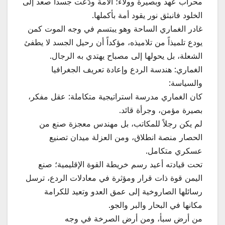
محراب عهد وبصيرة وولاء؛ الأمة ودّعت جسداً صعد إلى
الخلود فانبثق نور يقود أمة بأكملها.
غادر الغماري الساحة وهو يبتسم في وجه الموت كمن
يودع تلميذاً من تلاميذه، مؤكداً أن رحيل الجسد لا يطفئ
الشعلة، بل يحولها إلى مصباح يهتدي به الرجال.
الغماري: هندسة الردع وإعادة تعريف الجغرافيا
والسياسة:
كان الغماري مدرسة استراتيجية متكاملة: عقل مفكر،
بصيرة مؤمن، وجرأة قائد.
لم يكن رجلاً للمكاتب، بل مهندس معجزة صنع من
الحصار منصة انطلاق، ومن العزلة ميدان تصنيع
عسكري متكامل.
تحت قيادته أعيد رسم خريطة القوة الإقليمية؛ صنع
اليمن قوة ذات قرار ومؤثرة في معادلات الردع، ترسل
رسائلها الصاروخية إلى عمق العدو وتعيد للكرامة
مكانها في البحار والبر والجو.
من أرض سبأ، ومن أرض الصرخة في وجه