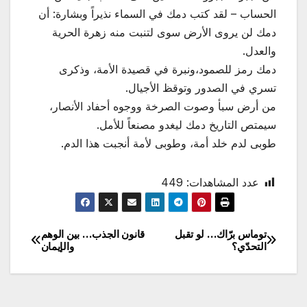
الحساب – لقد كتب دمك في السماء نذيراً وبشارة: أن
دمك لن يروى الأرض سوى لتنبت منه زهرة الحرية
والعدل.
دمك رمز للصمود،ونبرة في قصيدة الأمة، وذكرى
تسري في الصدور وتوقظ الأجيال.
من أرض سبأ وصوت الصرخة ووجوه أحفاد الأنصار،
سيمتص التاريخ دمك ليغدو مصنعاً للأمل.
طوبى لدم خلد أمة، وطوبى لأمة أنجبت هذا الدم.
عدد المشاهدات:
449
توماس برّاك… لو تقبل
قانون الجذب… بين الوهم
تصفّح
التحدّي؟
والإيمان
المقالات