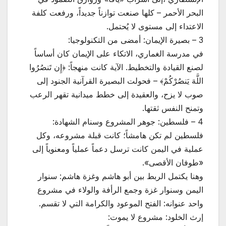
البحر الأحمر – كلها صنعت توازناً جديداً، ورفعت كلفة
الاعتداء إلى مستوى لا يُحتمل.
3 – بصيرة الإيمان: أمضى من التكنولوجيا:
في مدرسة الغماري، الاتكاء على الإيمان كان أساساً
لصنع القيادة والتخطيط. الآية كانت منهجاً: ﴿إِن تَنصُرُوا
اللَّهَ يَنصُرْكُمْ﴾ – فحولت البصيرة القرآنية الجنود إلى
صوب لا يزح، والعقيدة إلى خطط ميدانية تقهر الرعب
وتمنح النفس ثقتها.
4 – فلسطين: جوهر المشروع وسنام الشهادة:
فلسطين لم تكن هامشاً؛ كانت قبلة مشروعه، وكل
عملية في اليمن كانت ترسل دعماً عملياً ومعنوياً إلى
«طوفان الأقصى».
وهنا يكتمل الربط بين أبو هاشم وغزة هاشم: سنوار
اليمن وسنوار غزة وجمع الرأفة والولاء في مشروع
واحد عنوانه: الفتح الموعود والكرامة التي لا تقسم.
إرث الخلود: مشروع لا يموت: