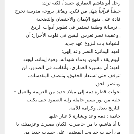
رحل أبو هاشم الغماري جسداً، لكنه ترك:
جيشاً قرآنياً ينهل من فكره ويقاتل بروحه
مدرسة تخرج
قادة على منهج الإيمان والاحتضان والتضحية
_ ترسانة وطنية تستمر في تطوير أدوات الردع
_وعقيدة نصر تغرس اليقين في قلوب الأحرار: أن
الشهادة باب لبزوغ عهد جديد
العهد اليماني: النصر وعد إلهي:
اليوم يقف اليمن، بدماء شهدائه، وقوة إيمانه، ليجدد
العهد: أن مسيرة الغماري، وأنفاسه في الصدور، لن
تتوقف حتى تستعاد الحقوق، وتنصف المقدسات،
وينتصر الحق.
تحولت قطرة دمه إلى ميلاد جديد من العزيمة والعمل –
خلية من نور تسير حاملة راية الصمود حتى يكتب
التاريخ بعدل وكرامة للأمة.
خاتمة : دمه وعد وبشارة لا غبار عليها
يا أبا هاشم، يا من حاصرت الكيان بصبرك وعزيمتك، يا
من أجبرت جبروت المعتدين على حساب جديد من