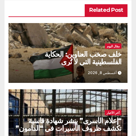
Related Post
مقال اليوم
خلف صخب العناوين: الحكاية
الفلسطينية التي لا تُرى
أغسطس 8, 2026
آخر الأخبار
“إعلام الأسرى” ينشر شهادة قاسية
تكشف ظروف الأسيرات في “الدامون”