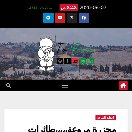
Ski
2026-08-07
بتوقيت القدس
8:48 ص
t
conten
أحداث الساعة
مجزرة مروعة،،،،،طائرات