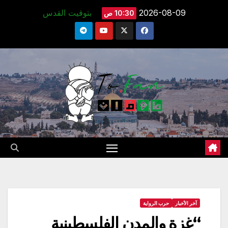
Ski
2026-08-09
بتوقيت القدس
10:30 ص
t
conten
آخر الأخبار
حرب الرواية
“غزة والمدن الفلسطينية