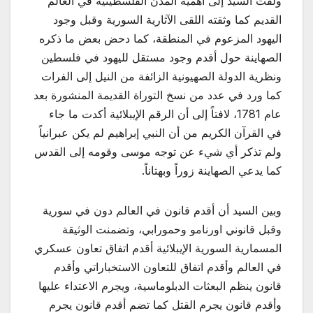
ولفت السيد إلى أهمية المدن الفلسطينية في العالم
القديم كما وثقته اللقى الآثارية السورية وقبل وجود
اليهود المزعوم في المنطقة، كما دحض بعض ما ذكره
الصهاينة حول أقدم وجود مستقل لليهود في فلسطين
ونظرية الدولة الصهيونية الزائفة من النيل إلى الفرات
كما ورد في عدد من نسخ التوراة القديمة المنشورة بعد
عام 1781، لافتاً إلى أن الرقم الإيبلائية أكدت ما جاء
في القرآن الكريم من أن النبي إبراهيم لم يكن عبرانياً
ولم تذكر أي شيء عن توجه موسى وقومه إلى القدس
كما يدعي الصهاينة زوراً وبهتاناً.
وبين السيد أن أقدم قانون في العالم دون في سورية
وقبل قانوني اورنامو وحمورابي، وتضمنت الوثيقة
المسمارية السورية الإيبلائية أقدم اتفاق تعاون عسكري
في العالم وأقدم اتفاق للتعاون الاستخباراتي وأقدم
قانون ينظم البعثات الدبلوماسية، ويجرم الاعتداء عليها
وأقدم قانون يجرم القتل كما تضم أقدم قانون يجرم