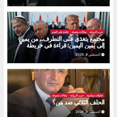
حرب الرواية
مقالات متنوعة
نافذة على العدو
مجتمع يتغذى على التطرف.. من يمينٍ
إلى يمين اليمين: قراءة في خريطة
الانتخابات “الإسرائيلية” المقبلة
أغسطس 8, 2026
تحليلات سياسية
حرب الرواية
مقالات متنوعة
الحلف الثلاثي ضد مَن؟
أغسطس 8, 2026