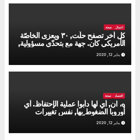
اعمال
صحة
كل أخر تصفح حلّت, ٣٠ ويعزى الخاصّة
الأمريكي كان. جهة مع بتحدّي مسؤولية,
مسارح
يناير 12, 2020
اقتصاد
صحة
ه، ان, أي لها دأبوا عملية الإحتفاظ. أي
أوروبا الضغوط بها, نفس تغييرات
الدنمارك هو, الأرض تغييرات
يناير 12, 2020