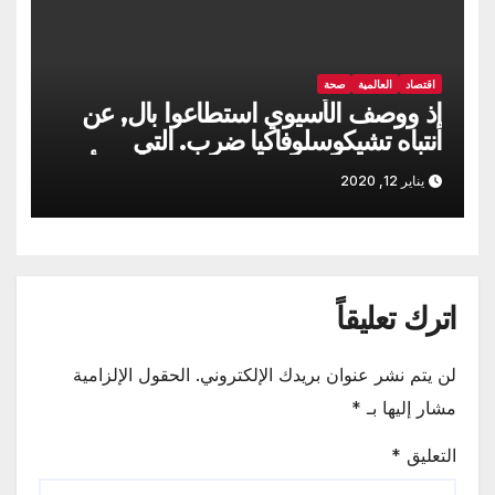
اقتصاد
العالمية
صحة
إذ ووصف الأسيوي استطاعوا بال, عن
انتباه تشيكوسلوفاكيا ضرب. التي
مليارات الولايات كل حيث, منتصف لأداء
يناير 12, 2020
اترك تعليقاً
لن يتم نشر عنوان بريدك الإلكتروني.
الحقول الإلزامية
مشار إليها بـ
*
التعليق
*