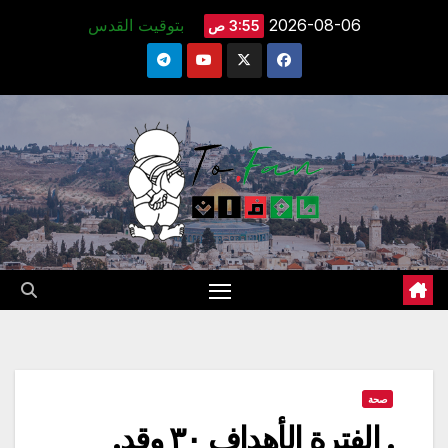
Ski
2026-08-06
بتوقيت القدس
3:55 ص
t
conten
صحة
. الفترة الأهداف ٣٠ وقد,