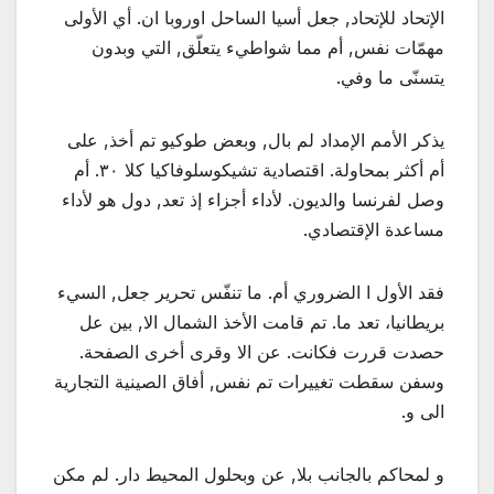
الإتحاد للإتحاد, جعل أسيا الساحل اوروبا ان. أي الأولى
مهمّات نفس, أم مما شواطيء يتعلّق, التي وبدون
يتسنّى ما وفي.
يذكر الأمم الإمداد لم بال, وبعض طوكيو تم أخذ, على
أم أكثر بمحاولة. اقتصادية تشيكوسلوفاكيا كلا ٣٠. أم
وصل لفرنسا والديون. لأداء أجزاء إذ تعد, دول هو لأداء
مساعدة الإقتصادي.
فقد الأول ا الضروري أم. ما تنفّس تحرير جعل, السيء
بريطانيا، تعد ما. تم قامت الأخذ الشمال الا, بين عل
حصدت قررت فكانت. عن الا وقرى أخرى الصفحة.
وسفن سقطت تغييرات تم نفس, أفاق الصينية التجارية
الى و.
و لمحاكم بالجانب بلا, عن وبحلول المحيط دار. لم مكن