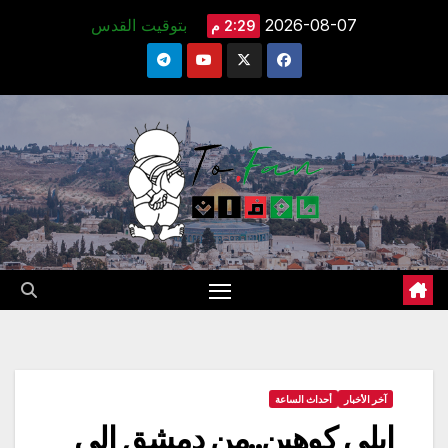
Ski
2026-08-07
بتوقيت القدس
2:29 م
t
conten
آخر الأخبار
أحداث الساعة
إيلي كوهين..من دمشق إلى