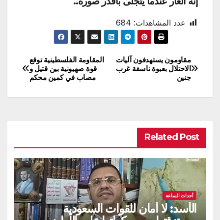
إنه العار عندما يتجلى بأقذر صوره..
عدد المشاهدات:
684
مقاومون يستهدفون آليات
المقاومة الفلسطينية توقع
تصفّح
الاحتلال بعبوة ناسفة غرب
قوة صهيونية بين قتيل و
جنين
مصاب في كمين محكم
المقالات
Related Post
أحداث الساعة
الأسد: لا أمان للقوات السعودية