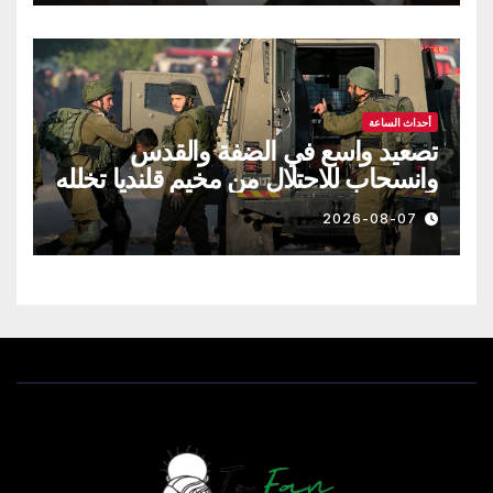
أحداث الساعة
تصعيد واسع في الضفة والقدس
وانسحاب للاحتلال من مخيم قلنديا تخلله
عشرات الإصابات والاعتقالات
2026-08-07