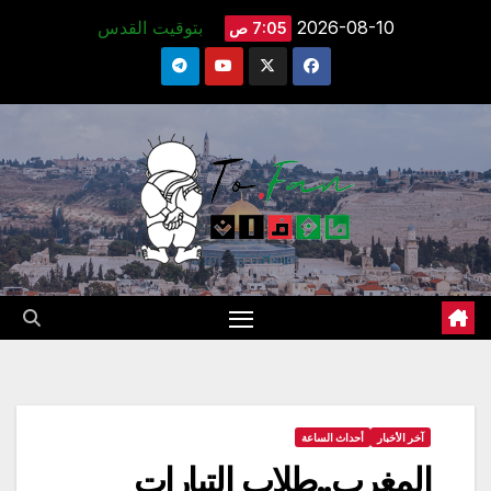
Ski
2026-08-10
بتوقيت القدس
7:05 ص
t
conten
آخر الأخبار
أحداث الساعة
المغرب..طلاب التيارات