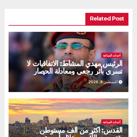
Related Post
أحداث الساعة
الرئيس مهدي المشاط: الاتفاقيات لا
تسري بأثر رجعي ومعادلة الحصار
بالحصار مستمرة حتى تحقق أهدافها
أغسطس 8, 2026
أحداث الساعة
القدس: أكثر من ألف مستوطن