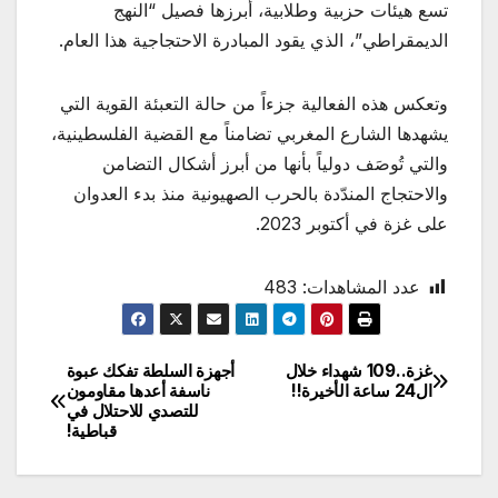
تسع هيئات حزبية وطلابية، أبرزها فصيل “النهج
الديمقراطي”، الذي يقود المبادرة الاحتجاجية هذا العام.
وتعكس هذه الفعالية جزءاً من حالة التعبئة القوية التي
يشهدها الشارع المغربي تضامناً مع القضية الفلسطينية،
والتي تُوصَف دولياً بأنها من أبرز أشكال التضامن
والاحتجاج المندّدة بالحرب الصهيونية منذ بدء العدوان
على غزة في أكتوبر 2023.
عدد المشاهدات:
483
غزة..109 شهداء خلال
أجهزة السلطة تفكك عبوة
تصفّح
ال24 ساعة الأخيرة!!
ناسفة أعدها مقاومون
للتصدي للاحتلال في
المقالات
قباطية!