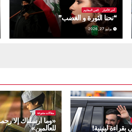
آخر الأخبار
الفن المقاوم
“نحنا الثورة و الغضب”
يوليو 27, 2026
مقالات متنوعة
«وما أرسلناك إلا رحم
بقراءة لينينية!
للعالمين»