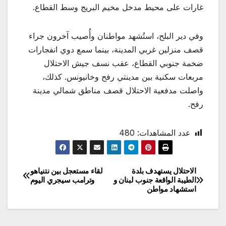
غارات على محيط مدخل مخيم البريج وسط القطاع.
وفي دير البلح، استُشهد مواطنان وأُصيب آخرون جراء
قصف منزلين غربي المدينة، بينما سمع دوي انفجارات
ضخمة جنوبي القطاع، عقب نسف جيش الاحتلال
مربعات سكنية بين مدينتي رفح وخانيونس. كذلك،
واصلت مدفعية الاحتلال قصف مناطق شمالي مدينة
رفح.
عدد المشاهدات:
480
الاحتلال يستهدف بلدة
لقاء مستعجل بين نتنياهو
تصفّح
الطيبة الواقعة جنوب لبنان و
وترامب سيجري اليوم
استشهاد مواطن
المقالات