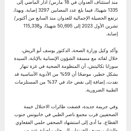
منذ استئناف العدوان في 18 مارس/ آذار الماضي إلى
1335 شهيدًا، فيما بلغ عدد المصابين 3297 إصابة. وبهذا،
ترتفع الحصيلة الإجمالية للعدوان منذ السابع من أكتوبر/
تشرين الأول 2023 إلى 50,695 شهيدًا، و115,338
إصابة.
وأكد وكيل وزارة الصحة، الدكتور يوسف أبو الريش،
خلال لقائه مع منسقة الشؤون الإنسانية بالإنابة، السيدة
سوزانا تكاليتش، أن المنظومة الصحية في غزة تنهار
بشكل خطير، موضحًا أن 59% من الأدوية الأساسية قد
نفدت، إضافة إلى نقص حاد في 37% من المستلزمات
الطبية الضرورية.
وفي جريمة جديدة، قصفت طائرات الاحتلال خيمة
الصحفيين قرب مجمع ناصر الطبي في خانيونس جنوب
القطاع، ما أدى إلى استشهاد الصحفي حلمي الفقعاوي
والشاب يوسف الخزندار، إلى جانب إصابة عدد من