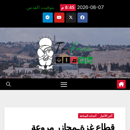
Ski
2026-08-07
بتوقيت القدس
8:45 م
t
conten
آخر الأخبار
أحداث الساعة
قطاع غزة..مجازر مروعة