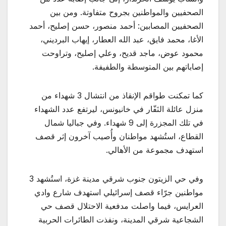
الصحفيين والمواطنين بجروح متفاوتة. ومن بين
الصحفيين المصابين: أحمد منصور، حسن إصليح، أحمد
الأغا، محمد فايق، عبد الله العطار، إيهاب البرديني،
محمود عوض، ماجد قديح، وعلي إصليح، وتراوحت
إصاباتهم بين المتوسطة والطفيفة.
كما تمكنت طواقم الإنقاذ من انتشال 3 شهداء من
منزل عائلة النَفّار في خانيونس، ليرتفع عدد الشهداء
في تلك المجزرة إلى 9 شهداء. وفي جباليا شمال
القطاع، استُشهد مواطنان وأُصيب آخرون إثر قصف
استهدف مجموعة من الأهالي.
وفي حي الزيتون جنوب شرقي مدينة غزة، استُشهد 3
مواطنين جرّاء قصف إسرائيلي استهدف شارع وادي
العرايس، فيما واصلت مدفعية الاحتلال قصف حي
الشجاعية شرقي المدينة، ونفذت الطائرات الحربية