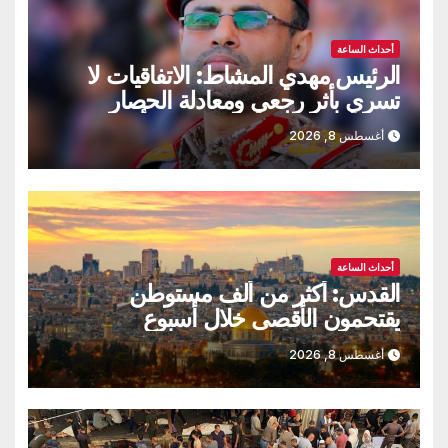
أحداث الساعة
الرئيس مهدي المشاط: الاتفاقيات لا
تسري بأثر رجعي ومعادلة الحصار
بالحصار مستمرة حتى تحقق أهدافها
أغسطس 8, 2026
أحداث الساعة
القدس: أكثر من ألف مستوطن
يقتحمون الأقصى خلال أسبوع
أغسطس 8, 2026