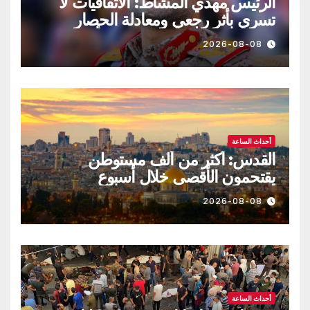
الرئيس مهدي المشاط: الاتفاقيات لا
تسري بأثر رجعي ومعادلة الحصار
بالحصار مستمرة حتى تحقق أهدافها
2026-08-08
أحداث الساعة
القدس: أكثر من ألف مستوطن
يقتحمون الأقصى خلال أسبوع
2026-08-08
أحداث الساعة